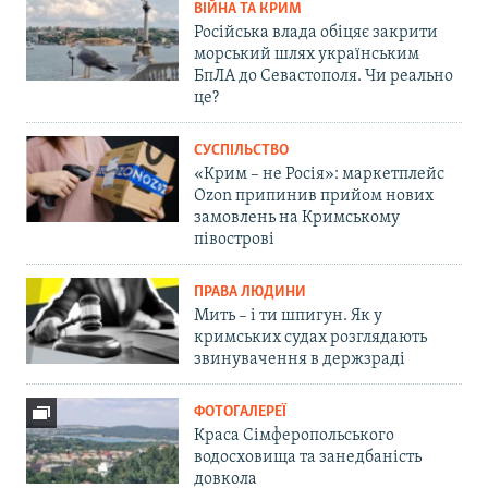
ВІЙНА ТА КРИМ
Російська влада обіцяє закрити
морський шлях українським
БпЛА до Севастополя. Чи реально
це?
СУСПІЛЬСТВО
«Крим – не Росія»: маркетплейс
Ozon припинив прийом нових
замовлень на Кримському
півострові
ПРАВА ЛЮДИНИ
Мить – і ти шпигун. Як у
кримських судах розглядають
звинувачення в держзраді
ФОТОГАЛЕРЕЇ
Краса Сімферопольського
водосховища та занедбаність
довкола