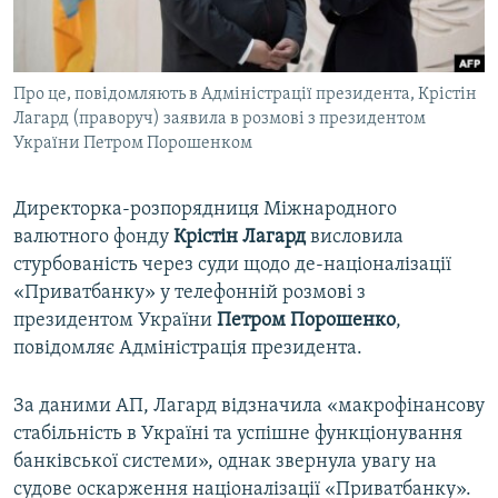
ВІДЕОУРОКИ «ELIFBE»
Русский
СВІДЧЕННЯ ОКУПАЦІЇ
Qırımtatar
Про це, повідомляють в Адміністрації президента, Крістін
УКРАЇНСЬКА ПРОБЛЕМА КРИМУ
Лагард (праворуч) заявила в розмові з президентом
ДОЛУЧАЙСЯ!
ІНФОГРАФІКА
України Петром Порошенком
Директорка-розпорядниця Міжнародного
валютного фонду
Крістін Лагард
висловила
Усі сайти RFE/RL
стурбованість через суди щодо де-націоналізації
«Приватбанку» у телефонній розмові з
президентом України
Петром Порошенко
,
повідомляє Адміністрація президента.
За даними АП, Лагард відзначила «макрофінансову
стабільність в Україні та успішне функціонування
банківської системи», однак звернула увагу на
судове оскарження націоналізації «Приватбанку».