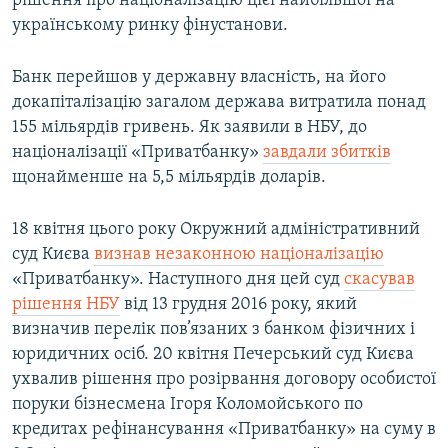
рішення про націоналізацію цієї найбільшої на
українському ринку фінустанови.
Банк перейшов у державну власність, на його
докапіталізацію загалом держава витратила понад
155 мільярдів гривень. Як заявили в НБУ, до
націоналізації «Приватбанку»
завдали збитків
щонайменше на 5,5 мільярдів доларів.
18 квітня цього року Окружний адміністративний
суд Києва
визнав незаконною націоналізацію
«Приватбанку». Наступного дня цей суд
скасував
рішення НБУ
від 13 грудня 2016 року, який
визначив перелік пов’язаних з банком фізичних і
юридичних осіб. 20 квітня Печерський суд Києва
ухвалив рішення про розірвання договору особистої
поруки бізнесмена Ігоря Коломойського по
кредитах рефінансування «Приватбанку» на суму в