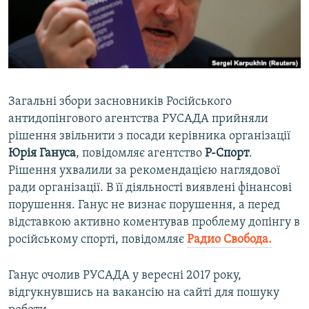
ВІДЕОУРОКИ «ELIFBE»
Русский
СВІДЧЕННЯ ОКУПАЦІЇ
Qırımtatar
УКРАЇНСЬКА ПРОБЛЕМА КРИМУ
ДОЛУЧАЙСЯ!
ІНФОГРАФІКА
Загальні збори засновників Російського
антидопінгового агентства РУСАДА прийняли
рішення звільнити з посади керівника організації
Усі сайти RFE/RL
Юрія Гануса
, повідомляє агентство
Р-Спорт
.
Рішення ухвалили за рекомендацією наглядової
ради організації. В її діяльності виявлені фінансові
порушення. Ганус не визнає порушення, а перед
відставкою активно коментував проблему допінгу в
російському спорті, повідомляє
Радио Свобода.
Ганус очолив РУСАДА у вересні 2017 року,
відгукнувшись на вакансію на сайті для пошуку