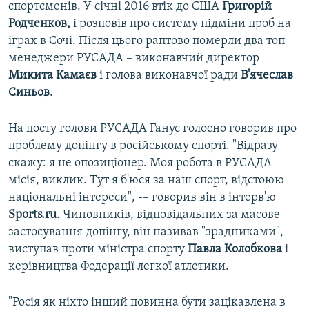
спортсменів. У січні 2016 втік до США
Григорій
Родченков,
і розповів про систему підміни проб на
іграх в Сочі. Після цього раптово померли два топ-
менеджери РУСАДА – виконавчий директор
Микита Камаєв
і голова виконавчої ради
В'ячеслав
Синьов
.
На посту голови РУСАДА Ганус голосно говорив про
проблему допінгу в російському спорті. "Відразу
скажу: я не опозиціонер. Моя робота в РУСАДА –
місія, виклик. Тут я б'юся за наш спорт, відстоюю
національні інтереси", -– говорив він в інтерв'ю
Sports.ru
. Чиновників, відповідальних за масове
застосування допінгу, він називав "зрадниками",
виступав проти міністра спорту
Павла Колобкова
і
керівництва Федерації легкої атлетики.
"Росія як ніхто інший повинна бути зацікавлена в