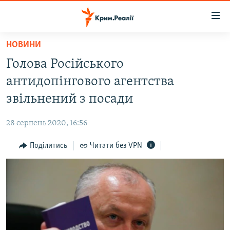
Доступність
посилання
Перейти
НОВИНИ
до
НОВИНИ
Голова Російського
основного
ВОДА.КРИМ
матеріалу
антидопінгового агентства
ВІДЕО ТА ФОТО
Перейти
звільнений з посади
до
ПОЛІТИКА
основної
28 серпень 2020, 16:56
БЛОГИ
навігації
Перейти
Поділитись
Читати без VPN
ПОГЛЯД
до
ІНТЕРВ'Ю
пошуку
ВСЕ ЗА ДЕНЬ
СПЕЦПРОЕКТИ
ЯК ОБІЙТИ БЛОКУВАННЯ
ДЕПОРТАЦІЯ