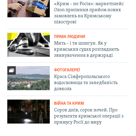
«Крим – не Росія»: маркетплейс
Ozon припинив прийом нових
замовлень на Кримському
півострові
ПРАВА ЛЮДИНИ
Мить – і ти шпигун. Як у
кримських судах розглядають
звинувачення в держзраді
ФОТОГАЛЕРЕЇ
Краса Сімферопольського
водосховища та занедбаність
довкола
ВІЙНА ТА КРИМ
Сорок днів, сорок ночей. Про
результати кримської операції з
примусу Росії до миру