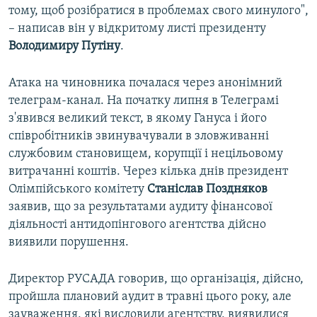
тому, щоб розібратися в проблемах свого минулого",
– написав він у відкритому листі президенту
Володимиру Путіну
.
Атака на чиновника почалася через анонімний
телеграм-канал. На початку липня в Телеграмі
з'явився великий текст, в якому Гануса і його
співробітників звинувачували в зловживанні
службовим становищем, корупції і нецільовому
витрачанні коштів. Через кілька днів президент
Олімпійського комітету
Станіслав Поздняков
заявив, що за результатами аудиту фінансової
діяльності антидопінгового агентства дійсно
виявили порушення.
Директор РУСАДА говорив, що організація, дійсно,
пройшла плановий аудит в травні цього року, але
зауваження, які висловили агентству, виявилися