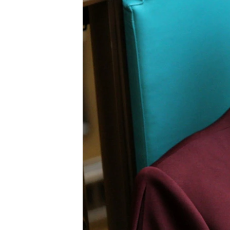
ВІДЕОУРОКИ «ELIFBE»
СВІДЧЕННЯ ОКУПАЦІЇ
УКРАЇНСЬКА ПРОБЛЕМА КРИМУ
ІНФОГРАФІКА