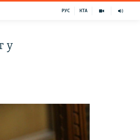
РУС
КТА
т у