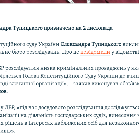
ндра Тупицького призначено на 2 листопада
итуційного суду України
Олександра Тупицького
викли
авне бюро розслідувань. Про це
повідомили
у відомстві
Р розслідується низка кримінальних проваджень у як
іряється Голова Конституційного Суду України до вчи
ладі злочинної організації», – заявив виконувач обов’яз
чов
.
у ДБР, «під час досудового розслідування досліджуєтьс
анізації на діяльність господарських судів, винесення
х рішень в інтересах наближених осіб для незаконно
ивів».