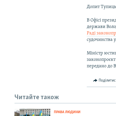
Допит Тупиць
В Офісі прези
держави Вол
Раді законопр
судочинства у
Міністр юсти
законопроєкт
передано до В
Поділитис
Читайте також
ПРАВА ЛЮДИНИ