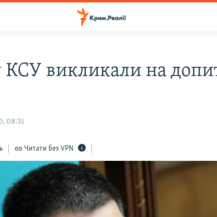
у КСУ викликали на допи
, 08:31
ь
Читати без VPN