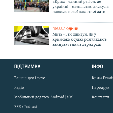
«Крим – єдиний регіон, де
українці – меншість»: дискусія
навколо нової пам'ятної дати
ПРАВА ЛЮДИНИ
Мить – і ти шпигун. Як у
кримських судах розглядають
звинувачення в держзраді
Русский
ПІДТРИМКА
ІНФО
Qırımtatar
Ваше відео і фото
Крим.Реалії
ДОЛУЧАЙСЯ!
Радіо
Передрук
Мобільний додаток Android | iOS
Контакти
RSS / Podcast