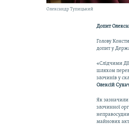
Олександр Тупицький
Допит Олекса
Голову Конст
допит у Держ
«Слідчими ДБ
шляхом перев
злочинів у ск
Олексій Суха
Як зазначили 
злочинної орг
неправосудни
майнових акт