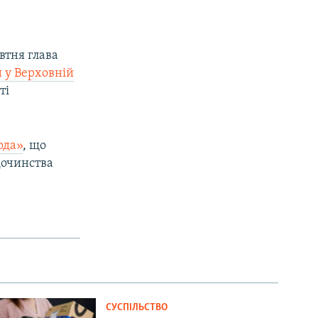
втня глава
 у Верховній
ті
ода»
, що
дочинства
СУСПІЛЬСТВО