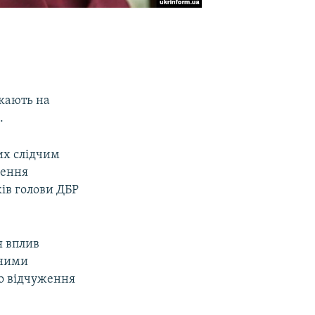
кають на
.
их слідчим
нення
ків голови ДБР
я вплив
 ними
го відчуження