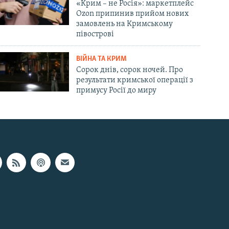
«Крим – не Росія»: маркетплейс
Ozon припинив прийом нових
замовлень на Кримському
півострові
ВІЙНА ТА КРИМ
Сорок днів, сорок ночей. Про
результати кримської операції з
примусу Росії до миру