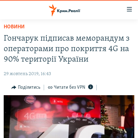
Доступність
посилання
Перейти
НОВИНИ
до
НОВИНИ
Гончарук підписав меморандум з
основного
ВОДА.КРИМ
матеріалу
операторами про покриття 4G на
ВІДЕО ТА ФОТО
Перейти
90% території України
до
ПОЛІТИКА
основної
29 жовтень 2019, 16:43
БЛОГИ
навігації
Перейти
Поділитись
Читати без VPN
ПОГЛЯД
до
ІНТЕРВ'Ю
пошуку
ВСЕ ЗА ДЕНЬ
СПЕЦПРОЕКТИ
ЯК ОБІЙТИ БЛОКУВАННЯ
ДЕПОРТАЦІЯ