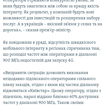
«Оператори отримають конкурентні умови, за
яких будуть змагатися між собою за кращу якість
інтернету. Як результат, у компаній будуть нові
можливості для інвестицій та розширення набору
послуг. А в українців – якісний зв’язок у селах та на
дорогах», – сказав прем’єр-міністр.
Як повідомили в уряді, відсутність швидкісного
мобільного інтернету в регіонах спричинена тим,
що розподіл частот між операторами в діапазоні
900 МГц недостатній для запуску 4G.
«Виправити ситуацію дозволить виконання
нещодавно підписаного операторами спільного
плану заходів, згідно з яким від частки діапазону
відмовиться «Київстар». Цьому оператору, згідно з
ліцензією, наразі віддано близько 60% доступних
частот у діапазоні 900 МГц. Також своїми