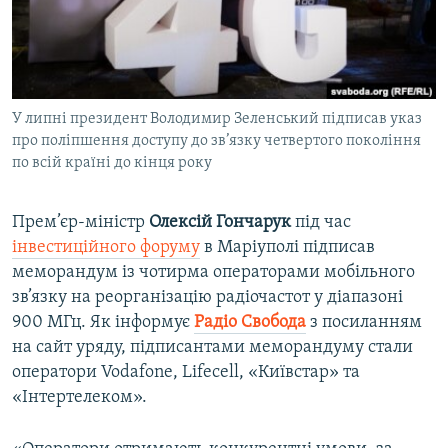
ВІДЕОУРОКИ «ELIFBE»
Русский
СВІДЧЕННЯ ОКУПАЦІЇ
Qırımtatar
УКРАЇНСЬКА ПРОБЛЕМА КРИМУ
У липні президент Володимир Зеленський підписав указ
ДОЛУЧАЙСЯ!
ІНФОГРАФІКА
про поліпшення доступу до зв’язку четвертого покоління
по всій країні до кінця року
Усі сайти RFE/RL
Прем’єр-міністр
Олексій Гончарук
під час
інвестиційного форуму
в Маріуполі підписав
меморандум із чотирма операторами мобільного
зв’язку на реорганізацію радіочастот у діапазоні
900 МГц. Як інформує
Радіо Свобода
з посиланням
на сайт уряду, підписантами меморандуму стали
оператори Vodafone, Lifecell, «Київстар» та
«Інтертелеком».