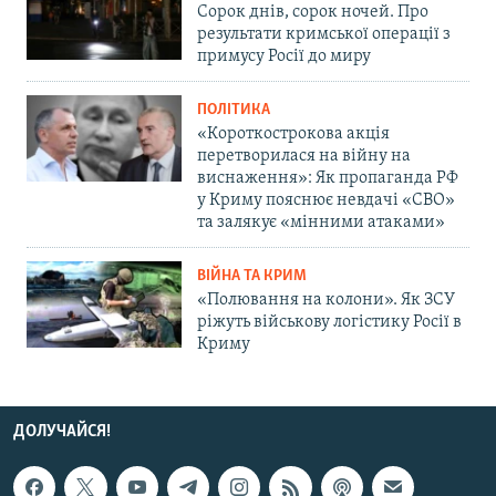
Сорок днів, сорок ночей. Про
результати кримської операції з
примусу Росії до миру
ПОЛІТИКА
«Короткострокова акція
перетворилася на війну на
виснаження»: Як пропаганда РФ
у Криму пояснює невдачі «СВО»
та залякує «мінними атаками»
ВІЙНА ТА КРИМ
«Полювання на колони». Як ЗСУ
ріжуть військову логістику Росії в
Криму
ДОЛУЧАЙСЯ!