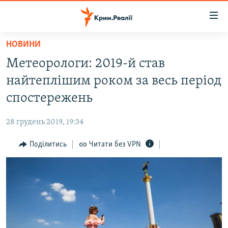
Доступність
посилання
Перейти
НОВИНИ
до
НОВИНИ
Метеорологи: 2019-й став
основного
ВОДА.КРИМ
матеріалу
найтеплішим роком за весь період
ВІДЕО ТА ФОТО
Перейти
спостережень
до
ПОЛІТИКА
основної
28 грудень 2019, 19:34
БЛОГИ
навігації
Перейти
Поділитись
Читати без VPN
ПОГЛЯД
до
ІНТЕРВ'Ю
пошуку
ВСЕ ЗА ДЕНЬ
СПЕЦПРОЕКТИ
ЯК ОБІЙТИ БЛОКУВАННЯ
ДЕПОРТАЦІЯ