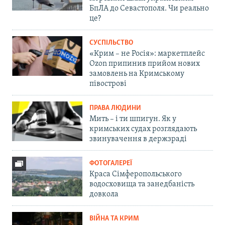
БпЛА до Севастополя. Чи реально
це?
СУСПІЛЬСТВО
«Крим – не Росія»: маркетплейс
Ozon припинив прийом нових
замовлень на Кримському
півострові
ПРАВА ЛЮДИНИ
Мить – і ти шпигун. Як у
кримських судах розглядають
звинувачення в держзраді
ФОТОГАЛЕРЕЇ
Краса Сімферопольського
водосховища та занедбаність
довкола
ВІЙНА ТА КРИМ