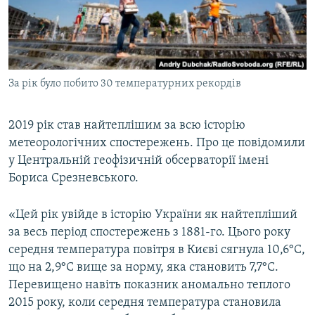
ВІДЕОУРОКИ «ELIFBE»
Русский
СВІДЧЕННЯ ОКУПАЦІЇ
Qırımtatar
УКРАЇНСЬКА ПРОБЛЕМА КРИМУ
За рік було побито 30 температурних рекордів
ДОЛУЧАЙСЯ!
ІНФОГРАФІКА
2019 рік став найтеплішим за всю історію
метеорологічних спостережень. Про це повідомили
Усі сайти RFE/RL
у Центральній геофізичній обсерваторії імені
Бориса Срезневського.
«Цей рік увійде в історію України як найтепліший
за весь період спостережень з 1881-го. Цього року
середня температура повітря в Києві сягнула 10,6°С,
що на 2,9°С вище за норму, яка становить 7,7°С.
Перевищено навіть показник аномально теплого
2015 року, коли середня температура становила