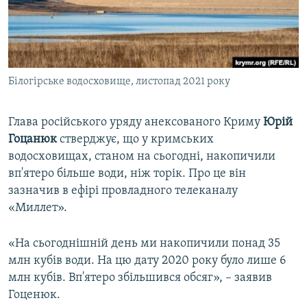
ВІДЕОУРОКИ «ELIFBE»
Русский
СВІДЧЕННЯ ОКУПАЦІЇ
Qırımtatar
УКРАЇНСЬКА ПРОБЛЕМА КРИМУ
Білогірське водосховище, листопад 2021 року
ДОЛУЧАЙСЯ!
ІНФОГРАФІКА
Глава російського уряду анексованого Криму
Юрій
Гоцанюк
стверджує, що у кримських
Усі сайти RFE/RL
водосховищах, станом на сьогодні, накопичили
вп'ятеро більше води, ніж торік. Про це він
зазначив в ефірі провладного телеканалу
«Миллет».
«На сьогоднішній день ми накопичили понад 35
млн кубів води. На цю дату 2020 року було лише 6
млн кубів. Вп'ятеро збільшився обсяг», – заявив
Гоценюк.