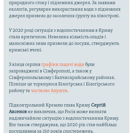
природного стоку і підземних джерел. За заявами
екологів, регулярне використання води з підземних
джерел призвело до засолення ґрунту на півострові.
У 2020 році ситуація з водопостачанням в Криму
стала критичною. Невелика кількість опадів і
малосніжна зима призвели до посухи, стверджують
кримські вчені.
З кінця серпня
графіки подачі води
були
запроваджені в Сімферополі, а також у
Сімферопольському і Бахчисарайському районах.
Пізніше це торкнулося Білогірська і Білогірського
району та
частково Алушти
.
Підконтрольний Кремлю глава Криму
Сергій
Аксенов
не виключив, що Росія може визнати
надзвичайною ситуацію з водопостачанням Криму.
Він також стверджував, що 2020 рік став найбільш
посушливим за 150 років спостережень.