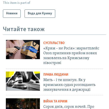
This item is part of
Новини
Вода для Криму
Читайте також
СУСПІЛЬСТВО
«Крим – не Росія»: маркетплейс
Ozon припинив прийом нових
замовлень на Кримському
півострові
ПРАВА ЛЮДИНИ
Мить – і ти шпигун. Як у
кримських судах розглядають
звинувачення в держзраді
ВІЙНА ТА КРИМ
Сорок днів, сорок ночей. Про