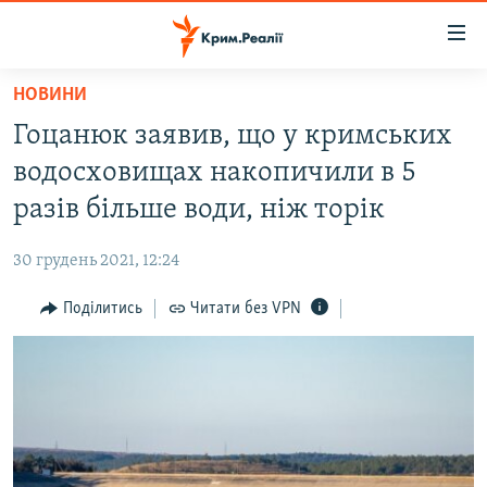
Доступність
посилання
Перейти
НОВИНИ
до
НОВИНИ
Гоцанюк заявив, що у кримських
основного
ВОДА.КРИМ
матеріалу
водосховищах накопичили в 5
ВІДЕО ТА ФОТО
Перейти
разів більше води, ніж торік
до
ПОЛІТИКА
основної
30 грудень 2021, 12:24
БЛОГИ
навігації
Перейти
Поділитись
Читати без VPN
ПОГЛЯД
до
ІНТЕРВ'Ю
пошуку
ВСЕ ЗА ДЕНЬ
СПЕЦПРОЕКТИ
ЯК ОБІЙТИ БЛОКУВАННЯ
ДЕПОРТАЦІЯ