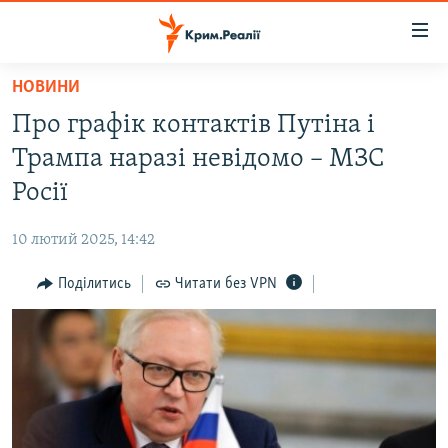
Доступність
посилання
Перейти
НОВИНИ
до
НОВИНИ
Про графік контактів Путіна і
основного
ВОДА.КРИМ
матеріалу
Трампа наразі невідомо – МЗС
ВІДЕО ТА ФОТО
Перейти
Росії
до
ПОЛІТИКА
основної
10 лютий 2025, 14:42
БЛОГИ
навігації
Перейти
Поділитись
Читати без VPN
ПОГЛЯД
до
ІНТЕРВ'Ю
пошуку
ВСЕ ЗА ДЕНЬ
СПЕЦПРОЕКТИ
ЯК ОБІЙТИ БЛОКУВАННЯ
ДЕПОРТАЦІЯ