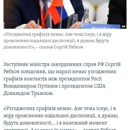
ВІДЕОУРОКИ «ELIFBE»
Русский
СВІДЧЕННЯ ОКУПАЦІЇ
Qırımtatar
УКРАЇНСЬКА ПРОБЛЕМА КРИМУ
«Узгоджених графіків немає. Але тема існує, і в міру
ДОЛУЧАЙСЯ!
ІНФОГРАФІКА
прояснення подальшої диспозиції, я думаю, будуть
домовленості», – сказав Сергій Рябков
Усі сайти RFE/RL
Заступник міністра закордонних справ РФ Сергій
Рябков повідомив, що наразі немає узгоджених
графіків контактів між президентом Росії
Володимиром Путіним і президентом США
Дональдом Трампом.
«Узгоджених графіків немає. Але тема існує, і в
міру прояснення подальшої диспозиції, я думаю,
будуть домовленості… і в належний момент