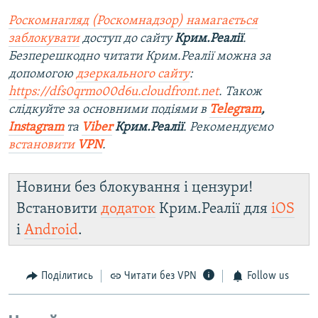
Роскомнагляд (Роскомнадзор) намагається
заблокувати
доступ до сайту
Крим.Реалії
.
Безперешкодно читати Крим.Реалії можна за
допомогою
дзеркального сайту
:
https://dfs0qrmo00d6u.cloudfront.net
. Також
слідкуйте за основними подіями в
Telegram
,
Instagram
та
Viber
Крим.Реалії
. Рекомендуємо
встановити
VPN
.
Новини без блокування і цензури!
Встановити
додаток
Крим.Реалії для
iOS
і
Android
.
Поділитись
Читати без VPN
Follow us