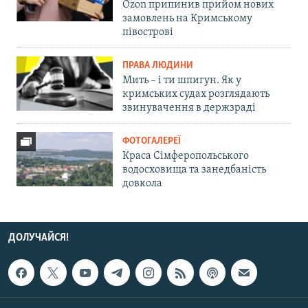
Ozon припинив прийом нових
замовлень на Кримському
півострові
ПРАВА ЛЮДИНИ
Мить – і ти шпигун. Як у
кримських судах розглядають
звинувачення в держзраді
ФОТОГАЛЕРЕЇ
Краса Сімферопольського
водосховища та занедбаність
довкола
ДОЛУЧАЙСЯ!