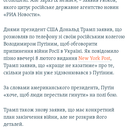
оголошені. Але зараз їх немає», – заявив Рябков,
якого цитує російське державне агентство новин
«РИА Новости».
Днями президент США Дональд Трамп заявив, що
розмовляв по телефону зі своїм російським колегою
Володимиром Путіним, щоб обговорити
припинення війни Росії в Україні. Як повідомило
пізно ввечері 8 лютого видання
New York Post
,
Трамп заявив, що «краще не казатиме» про те,
скільки разів він уже зідзвонювався з Путіним.
За словами американського президента, Путін
«хоче, щоб люди перестали гинути» на полі бою.
Трамп також знову заявив, що має конкретний
план закінчення війни, але не розкрив його
деталей.