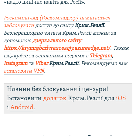
«надто цинічно навіть для Росії».
Роскомнагляд (Роскомнадзор) намагається
заблокувати
доступ до сайту
Крим.Реалії
.
Безперешкодно читати Крим.Реалії можна за
допомогою
дзеркального сайту
:
https://krymrgbcrlvrexoeaqjy.azureedge.net/
. Також
слідкуйте за основними подіями в
Telegram
,
Instagram
та
Viber
Крим.Реалії
. Рекомендуємо вам
встановити
VPN
.
Новини без блокування і цензури!
Встановити
додаток
Крим.Реалії для
iOS
і
Android
.