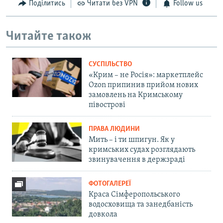
Поділитись
Читати без VPN
Follow us
Читайте також
СУСПІЛЬСТВО
«Крим – не Росія»: маркетплейс
Ozon припинив прийом нових
замовлень на Кримському
півострові
ПРАВА ЛЮДИНИ
Мить – і ти шпигун. Як у
кримських судах розглядають
звинувачення в держзраді
ФОТОГАЛЕРЕЇ
Краса Сімферопольського
водосховища та занедбаність
довкола