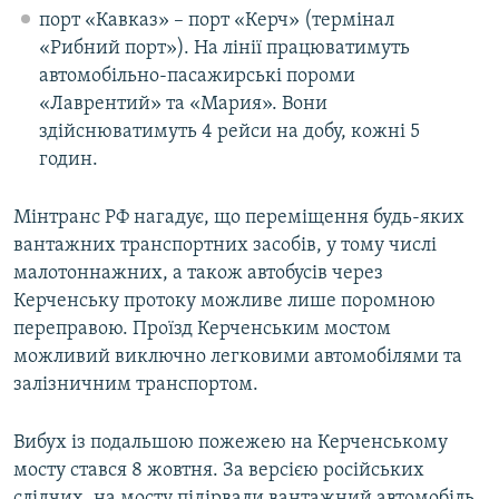
порт «Кавказ» – порт «Керч» (термінал
«Рибний порт»). На лінії працюватимуть
автомобільно-пасажирські пороми
«Лаврентий» та «Мария». Вони
здійснюватимуть 4 рейси на добу, кожні 5
годин.
Мінтранс РФ нагадує, що переміщення будь-яких
вантажних транспортних засобів, у тому числі
малотоннажних, а також автобусів через
Керченську протоку можливе лише поромною
переправою. Проїзд Керченським мостом
можливий виключно легковими автомобілями та
залізничним транспортом.
Вибух із подальшою пожежею на Керченському
мосту стався 8 жовтня. За версією російських
слідчих, на мосту підірвали вантажний автомобіль,