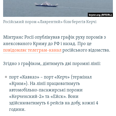
ВІДЕОУРОКИ «ELIFBE»
Русский
СВІДЧЕННЯ ОКУПАЦІЇ
Qırımtatar
Російський пором «Лаврентий» біля берегів Керчі
УКРАЇНСЬКА ПРОБЛЕМА КРИМУ
ДОЛУЧАЙСЯ!
ІНФОГРАФІКА
Мінтранс Росії опублікував графік руху поромів з
анексованого Криму до РФ і назад. Про це
повідомляє телеграм-канал
російського відомства.
Усі сайти RFE/RL
Згідно з графіком, діятимуть дві поромні лінії:
порт «Кавказ» – порт «Керч» (термінал
«Крим»). На лінії працюватимуть
автомобільно-пасажирські пороми
«Керченский-2» та «Ейск». Вони
здійснюватимуть 6 рейсів на добу, кожні 4
години.