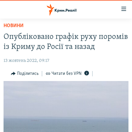
Доступність
посилання
Перейти
НОВИНИ
до
НОВИНИ
Опубліковано графік руху поромів
основного
ВОДА.КРИМ
матеріалу
із Криму до Росії та назад
ВІДЕО ТА ФОТО
Перейти
до
13 жовтень 2022, 09:17
ПОЛІТИКА
основної
БЛОГИ
Поділитись
Читати без VPN
навігації
Перейти
ПОГЛЯД
до
ІНТЕРВ'Ю
пошуку
ВСЕ ЗА ДЕНЬ
СПЕЦПРОЕКТИ
ЯК ОБІЙТИ БЛОКУВАННЯ
ДЕПОРТАЦІЯ