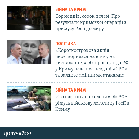
ВІЙНА ТА КРИМ
Сорок днів, сорок ночей. Про
результати кримської операції з
примусу Росії до миру
ПОЛІТИКА
«Короткострокова акція
перетворилася на війну на
виснаження»: Як пропаганда РФ
у Криму пояснює невдачі «СВО»
та залякує «мінними атаками»
ВІЙНА ТА КРИМ
«Полювання на колони». Як ЗСУ
ріжуть військову логістику Росії в
Криму
ДОЛУЧАЙСЯ!