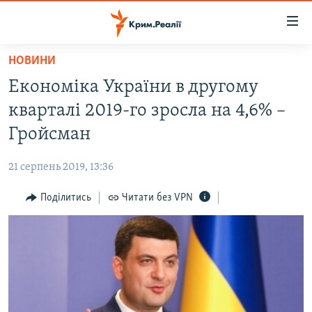
Доступність
посилання
Перейти
НОВИНИ
до
НОВИНИ
Економіка України в другому
основного
ВОДА.КРИМ
матеріалу
кварталі 2019-го зросла на 4,6% –
ВІДЕО ТА ФОТО
Перейти
Гройсман
до
ПОЛІТИКА
основної
21 серпень 2019, 13:36
БЛОГИ
навігації
Перейти
Поділитись
Читати без VPN
ПОГЛЯД
до
ІНТЕРВ'Ю
пошуку
ВСЕ ЗА ДЕНЬ
СПЕЦПРОЕКТИ
ЯК ОБІЙТИ БЛОКУВАННЯ
ДЕПОРТАЦІЯ