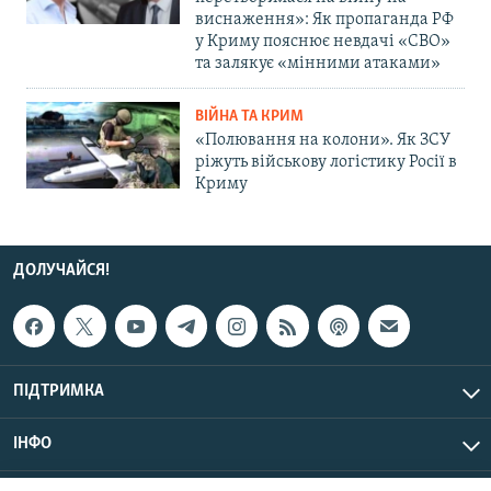
виснаження»: Як пропаганда РФ
у Криму пояснює невдачі «СВО»
та залякує «мінними атаками»
ВІЙНА ТА КРИМ
«Полювання на колони». Як ЗСУ
ріжуть військову логістику Росії в
Криму
ДОЛУЧАЙСЯ!
ПІДТРИМКА
ІНФО