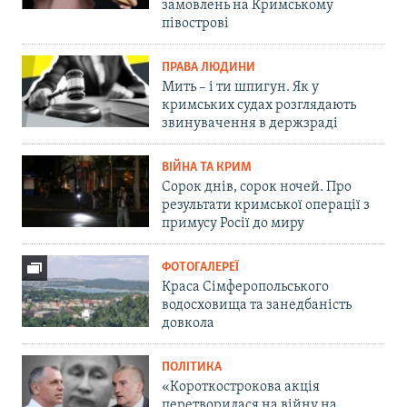
замовлень на Кримському
півострові
ПРАВА ЛЮДИНИ
Мить – і ти шпигун. Як у
кримських судах розглядають
звинувачення в держзраді
ВІЙНА ТА КРИМ
Сорок днів, сорок ночей. Про
результати кримської операції з
примусу Росії до миру
ФОТОГАЛЕРЕЇ
Краса Сімферопольського
водосховища та занедбаність
довкола
ПОЛІТИКА
«Короткострокова акція
перетворилася на війну на