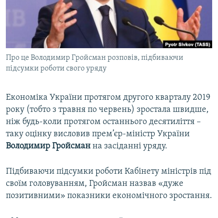
ВІДЕОУРОКИ «ELIFBE»
Русский
СВІДЧЕННЯ ОКУПАЦІЇ
Qırımtatar
УКРАЇНСЬКА ПРОБЛЕМА КРИМУ
Про це Володимир Гройсман розповів, підбиваючи
ДОЛУЧАЙСЯ!
ІНФОГРАФІКА
підсумки роботи свого уряду
Економіка України протягом другого кварталу 2019
Усі сайти RFE/RL
року (тобто з травня по червень) зростала швидше,
ніж будь-коли протягом останнього десятиліття –
таку оцінку висловив прем’єр-міністр України
Володимир Гройсман
на засіданні уряду.
Підбиваючи підсумки роботи Кабінету міністрів під
своїм головуванням, Гройсман назвав «дуже
позитивними» показники економічного зростання.