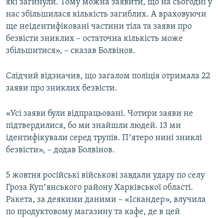
які загинули. Тому можна заявити, що на сьогодні у
нас збільшилася кількість загиблих. А враховуючи
ще неідентифіковані частини тіла та заяви про
безвісти зниклих – остаточна кількість може
збільшитися», – сказав Болвінов.
Слідчий відзначив, що загалом поліція отримала 22
заяви про зниклих безвісти.
«Усі заяви були відпрацьовані. Чотири заяви не
підтвердилися, бо ми знайшли людей. 13 ми
ідентифікували серед трупів. Пʼятеро нині зниклі
безвісти», – додав Болвінов.
5 жовтня російські військові завдали удару по селу
Гроза Купʼянського району Харківської області.
Ракета, за деякими даними – «Іскандер», влучила
по продуктовому магазину та кафе, де в цей