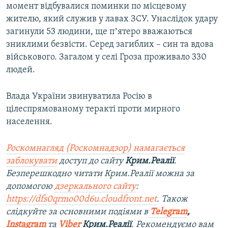
момент відбувалися поминки по місцевому
жителю, який служив у лавах ЗСУ. Унаслідок удару
загинули 53 людини, ще пʼятеро вважаються
зниклими безвісти. Серед загиблих – син та вдова
військового. Загалом у селі Гроза проживало 330
людей.
Влада України звинуватила Росію в
цілеспрямованому теракті проти мирного
населення.
Роскомнагляд (Роскомнадзор) намагається
заблокувати
доступ до сайту
Крим.Реалії
.
Безперешкодно читати Крим.Реалії можна за
допомогою
дзеркального сайту
:
https://dfs0qrmo00d6u.cloudfront.net
. Також
слідкуйте за основними подіями в
Telegram
,
Instagram
та
Viber
Крим.Реалії
. Рекомендуємо вам