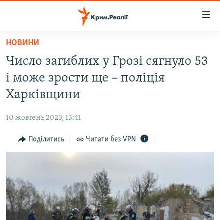
Доступність
посилання
Перейти
НОВИНИ
до
НОВИНИ
Число загиблих у Грозі сягнуло 53
основного
ВОДА.КРИМ
матеріалу
і може зрости ще – поліція
ВІДЕО ТА ФОТО
Перейти
Харківщини
до
ПОЛІТИКА
основної
10 жовтень 2023, 13:41
БЛОГИ
навігації
Перейти
Поділитись
Читати без VPN
ПОГЛЯД
до
ІНТЕРВ'Ю
пошуку
ВСЕ ЗА ДЕНЬ
СПЕЦПРОЕКТИ
ЯК ОБІЙТИ БЛОКУВАННЯ
ДЕПОРТАЦІЯ