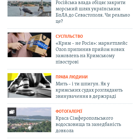
Російська влада обіцяє закрити
морський шлях українським
БпЛА до Севастополя. Чи реально
це?
СУСПІЛЬСТВО
«Крим – не Росія»: маркетплейс
Ozon припинив прийом нових
замовлень на Кримському
півострові
ПРАВА ЛЮДИНИ
Мить – і ти шпигун. Як у
кримських судах розглядають
звинувачення в держзраді
ФОТОГАЛЕРЕЇ
Краса Сімферопольського
водосховища та занедбаність
довкола