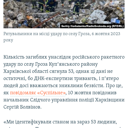
ВІДЕОУРОКИ «ELIFBE»
Русский
СВІДЧЕННЯ ОКУПАЦІЇ
Qırımtatar
УКРАЇНСЬКА ПРОБЛЕМА КРИМУ
Рятувальники на місці удару по селу Гроза, 6 жовтня 2023
ДОЛУЧАЙСЯ!
ІНФОГРАФІКА
року
Кількість загиблих унаслідок російського ракетного
Усі сайти RFE/RL
удару по селу Гроза Купʼянського району
Харківської області сягнула 53, однак ці дані не
остаточні, бо ДНК-експертизи тривають, і пʼятеро
людей досі вважаються зниклими безвісти. Про це,
як
повідомляє «Суспільне»
, 10 жовтня повідомив
начальник Слідчого управління поліції Харківщини
Сергій Болвінов.
«Ми ідентифікували станом на зараз 53 людини,