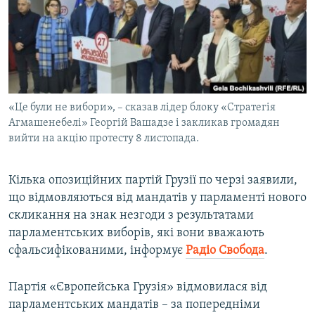
ВІДЕОУРОКИ «ELIFBE»
Русский
СВІДЧЕННЯ ОКУПАЦІЇ
Qırımtatar
УКРАЇНСЬКА ПРОБЛЕМА КРИМУ
ДОЛУЧАЙСЯ!
ІНФОГРАФІКА
«Це були не вибори», – сказав лідер блоку «Стратегія
Агмашенебелі» Георгій Вашадзе і закликав громадян
вийти на акцію протесту 8 листопада.
Усі сайти RFE/RL
Кілька опозиційних партій Грузії по черзі заявили,
що відмовляються від мандатів у парламенті нового
скликання на знак незгоди з результатами
парламентських виборів, які вони вважають
сфальсифікованими, інформує
Радіо Свобода
.
Партія «Європейська Грузія» відмовилася від
парламентських мандатів – за попередніми