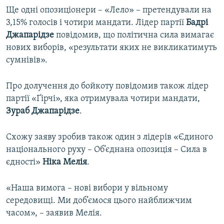
Ще одні опозиціонери – «Лело» – претендували на
3,15% голосів і чотири мандати. Лідер партії
Бадрі
Джапарідзе
повідомив, що політична сила вимагає
нових виборів, «результати яких не викликатимуть
сумнівів».
Про долучення до бойкоту повідомив також лідер
партії «Ґірчі», яка отримувала чотири мандати,
Зураб Джапарідзе
.
Схожу заяву зробив також один з лідерів «Єдиного
національного руху – Об’єднана опозиція – Сила в
єдності»
Ніка Мелія
.
«Наша вимога – нові вибори у вільному
середовищі. Ми доб’ємося цього найближчим
часом», – заявив Мелія.