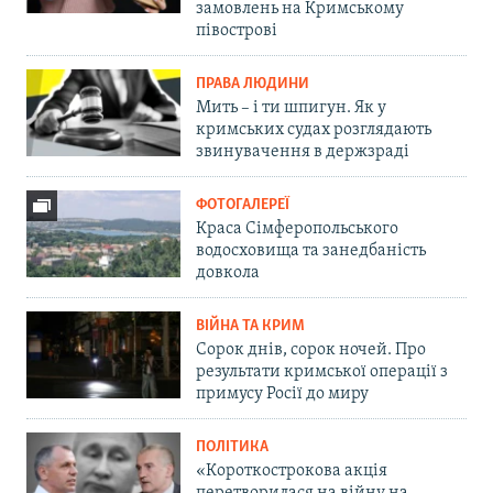
замовлень на Кримському
півострові
ПРАВА ЛЮДИНИ
Мить – і ти шпигун. Як у
кримських судах розглядають
звинувачення в держзраді
ФОТОГАЛЕРЕЇ
Краса Сімферопольського
водосховища та занедбаність
довкола
ВІЙНА ТА КРИМ
Сорок днів, сорок ночей. Про
результати кримської операції з
примусу Росії до миру
ПОЛІТИКА
«Короткострокова акція