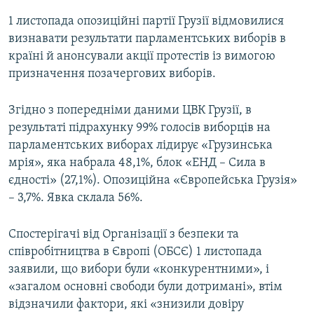
1 листопада опозиційні партії Грузії відмовилися
визнавати результати парламентських виборів в
країні й анонсували акції протестів із вимогою
призначення позачергових виборів.
Згідно з попередніми даними ЦВК Грузії, в
результаті підрахунку 99% голосів виборців на
парламентських виборах лідирує «Грузинська
мрія», яка набрала 48,1%, блок «ЕНД – Сила в
єдності» (27,1%). Опозиційна «Європейська Грузія»
– 3,7%. Явка склала 56%.
Спостерігачі від Організації з безпеки та
співробітництва в Європі (ОБСЄ) 1 листопада
заявили, що вибори були «конкурентними», і
«загалом основні свободи були дотримані», втім
відзначили фактори, які «знизили довіру