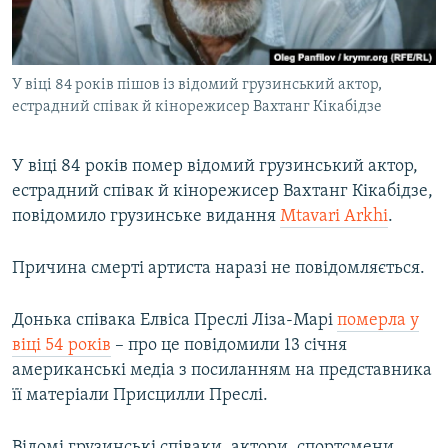
ВІДЕОУРОКИ «ELIFBE»
Русский
СВІДЧЕННЯ ОКУПАЦІЇ
Qırımtatar
У віці 84 років пішов із відомий грузинський актор,
УКРАЇНСЬКА ПРОБЛЕМА КРИМУ
естрадний співак й кінорежисер Вахтанг Кікабідзе
ДОЛУЧАЙСЯ!
ІНФОГРАФІКА
У віці 84 років помер відомий грузинський актор,
естрадний співак й кінорежисер Вахтанг Кікабідзе,
повідомило грузинське видання
Mtavari Arkhi
.
Усі сайти RFE/RL
Причина смерті артиста наразі не повідомляється.
Донька співака Елвіса Преслі Ліза-Марі
померла у
віці 54 років
– про це повідомили 13 січня
американські медіа з посиланням на представника
її матеріали Присцилли Преслі.
Відомі грузинські співаки, актори, спортсмени,