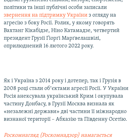
політики та інші публічні особи записали
звернення на підтримку України
з огляду на
агресію з боку Росії. Ролик, у якому говорять
Вахтанг Кікабідзе, Ніно Катамадзе, четвертий
президент Грузії Ґіорґі Марґвелашвілі,
оприлюднений 16 лютого 2022 року.
Як і Україна з 2014 року і дотепер, так і Грузія в
2008 році стали обʼєктами агресії Росії. У України
Росія анексувала український Крим і окупувала
частину Донбасу, в Грузії Москва визнала як
«незалежні держави» дві частини її міжнародно
визнаної території – Абхазію та Південну Осетію.
Роскомнагляд (Роскомнадзор) намагається