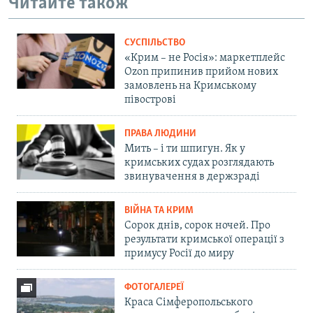
Читайте також
СУСПІЛЬСТВО
«Крим – не Росія»: маркетплейс
Ozon припинив прийом нових
замовлень на Кримському
півострові
ПРАВА ЛЮДИНИ
Мить – і ти шпигун. Як у
кримських судах розглядають
звинувачення в держзраді
ВІЙНА ТА КРИМ
Сорок днів, сорок ночей. Про
результати кримської операції з
примусу Росії до миру
ФОТОГАЛЕРЕЇ
Краса Сімферопольського