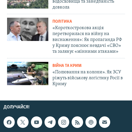
водосховища та занедбаність
довкола
ПОЛІТИКА
«Короткострокова акція
перетворилася на війну на
виснаження»: Як пропаганда РФ
у Криму пояснює невдачі «СВО»
та залякує «мінними атаками»
ВІЙНА ТА КРИМ
«Полювання на колони». Як ЗСУ
ріжуть військову логістику Росії в
Криму
ДОЛУЧАЙСЯ!