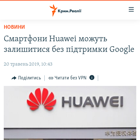
Доступність
посилання
Перейти
НОВИНИ
до
НОВИНИ
Смартфони Huawei можуть
основного
ВОДА.КРИМ
матеріалу
залишитися без підтримки Google
ВІДЕО ТА ФОТО
Перейти
до
20 травень 2019, 10:43
ПОЛІТИКА
основної
БЛОГИ
Поділитись
Читати без VPN
навігації
Перейти
ПОГЛЯД
до
ІНТЕРВ'Ю
пошуку
ВСЕ ЗА ДЕНЬ
СПЕЦПРОЕКТИ
ЯК ОБІЙТИ БЛОКУВАННЯ
ДЕПОРТАЦІЯ