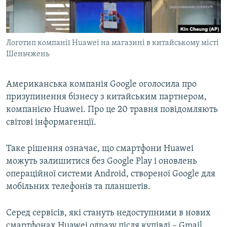
ВІДЕОУРОКИ «ELIFBE»
Русский
СВІДЧЕННЯ ОКУПАЦІЇ
Qırımtatar
Логотип компанії Huawei на магазині в китайському місті
УКРАЇНСЬКА ПРОБЛЕМА КРИМУ
Шеньчжень
ДОЛУЧАЙСЯ!
ІНФОГРАФІКА
Американська компанія Google оголосила про
призупинення бізнесу з китайським партнером,
компанією Huawei. Про це 20 травня повідомляють
Усі сайти RFE/RL
світові інформагенції.
Таке рішення означає, що смартфони Huawei
можуть залишитися без Google Play і оновлень
операційної системи Android, створеної Google для
мобільних телефонів та планшетів.
Серед сервісів, які стануть недоступними в нових
смартфонах Huawei одразу після купівлі – Gmail,