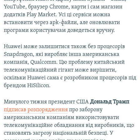
YouTube, браузер Chrome, карти і сам магазин
додатків Play Market. Усі ці сервіси можна
встановити через apk-файли, але оновлювати
програми користувачам доведеться вручну.
Huawei може залишитися також без процесорів
Snapdragon, які виробляє інша американська
компанія, Qualcomm. Цю проблему китайський
телекомунікаційний гігант може вирішити,
оскільки Huawei сама є розробником процесорів під
брендом HiSilicon.
Минулого тижня президент США
Дональд Трамп
підписав розпорядження
про заборону
американським компаніям використовувати
телекомунікаційне обладнання від виробників, що
становлять загрозу національній безпеці. У