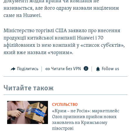
документі жодна країна чи компанія не
називається, але його одразу назвали націленим
саме на Huawei.
Міністерство торгівлі США заявило про внесення
продукції китайської компанії Huawei і 70
афілійованих із нею компаній у «список суб’єктів»,
який вже назвали «чорним».
Поділитись
Читати без VPN
Follow us
Читайте також
СУСПІЛЬСТВО
«Крим – не Росія»: маркетплейс
Ozon припинив прийом нових
замовлень на Кримському
півострові