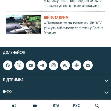
у Криму пояснює невдачі «СВО»
та залякує «мінними атаками»
ВІЙНА ТА КРИМ
«Полювання на колони». Як ЗСУ
ріжуть військову логістику Росії в
Криму
ДОЛУЧАЙСЯ!
ПІДТРИМКА
ІНФО
© Крим.Реалії, 2026 | Усі права застережено.
КТА
РУС