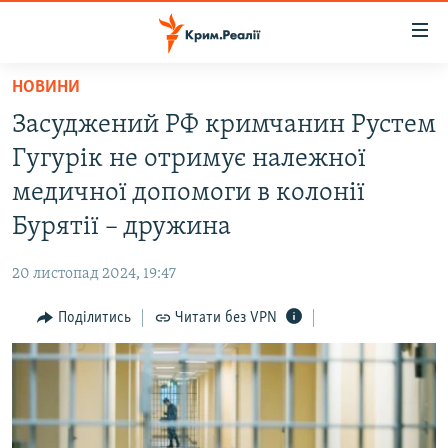
Доступність
посилання
Перейти
НОВИНИ
до
НОВИНИ
Засуджений РФ кримчанин Рустем
основного
ВОДА.КРИМ
матеріалу
Гугурік не отримує належної
ВІДЕО ТА ФОТО
Перейти
медичної допомоги в колонії
до
ПОЛІТИКА
Бурятії – дружина
основної
БЛОГИ
навігації
20 листопад 2024, 19:47
Перейти
ПОГЛЯД
до
Поділитись
Читати без VPN
ІНТЕРВ'Ю
пошуку
ВСЕ ЗА ДЕНЬ
СПЕЦПРОЕКТИ
ЯК ОБІЙТИ БЛОКУВАННЯ
ДЕПОРТАЦІЯ