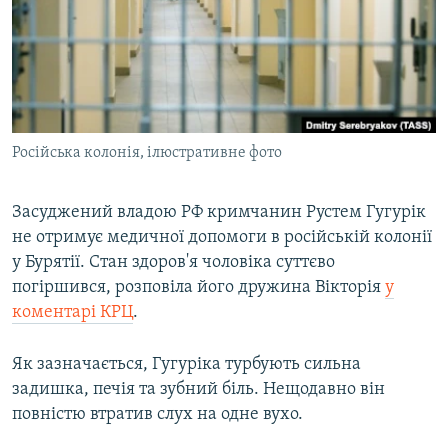
ВІДЕОУРОКИ «ELIFBE»
Русский
СВІДЧЕННЯ ОКУПАЦІЇ
Qırımtatar
УКРАЇНСЬКА ПРОБЛЕМА КРИМУ
ДОЛУЧАЙСЯ!
ІНФОГРАФІКА
Російська колонія, ілюстративне фото
Засуджений владою РФ кримчанин Рустем Гугурік
Усі сайти RFE/RL
не отримує медичної допомоги в російській колонії
у Бурятії. Стан здоров'я чоловіка суттєво
погіршився, розповіла його дружина Вікторія
у
коментарі КРЦ
.
Як зазначається, Гугуріка турбують сильна
задишка, печія та зубний біль. Нещодавно він
повністю втратив слух на одне вухо.