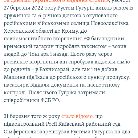
За даними українського видання «Ґрати»
, увечері
27 березня 2022 року Рустем Гугурік виїхав разом із
дружиною та 6-річною дочкою з окупованого
російськими військовими селища Новоолексіївка
Херсонської області до Криму. До
повномасштабного вторгнення РФ багатодітний
кримський татарин підробляв таксистом – возив
людей до Чонгара і назад. Цього разу через
російське вторгнення він спробував відвезти сім'ю
до родичів – у Бахчисарай, але так і не доїхав.
Машина під'їхала до російського пункту пропуску,
пасажири віддали документи на паспортному
контролі. Після цього Гугріка затримали
співробітники ФСБ РФ.
31 березня того ж року
стало відомо
, що
підконтрольний Росії Київський районний суд
Сімферополя заарештував Рустема Гугуріка на два