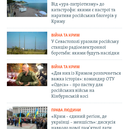
Від «ура-патріотизму» до
катастрофи: якими є настрої та
наративи російських блогерів у
Криму
ВІЙНА ТА КРИМ
У Севастополі уразили російську
станцію радіоелектронної
боротьби: якими будуть наслідки
ВІЙНА ТА КРИМ
«Для них із Кримом розпочнеться
важка історія»: командир ОТУ
«Одеса» – про пастку для
російських військ на
Кінбурнській косі
ПРАВА ЛЮДИНИ
«Крим – єдиний регіон, де
українці – меншість»: дискусія
навколо нової пам'ятної дати