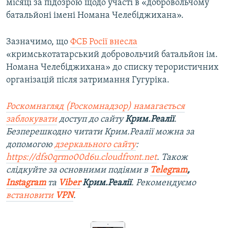
місяці за підозрою щодо участі в «добровольчому
батальйоні імені Номана Челебіджихана».
Зазначимо, що
ФСБ Росії внесла
«кримськотатарський добровольчий батальйон ім.
Номана Челебіджихана» до списку терористичних
організацій після затримання Гугуріка.
Роскомнагляд (Роскомнадзор) намагається
заблокувати
доступ до сайту
Крим.Реалії
.
Безперешкодно читати Крим.Реалії можна за
допомогою
дзеркального сайту
:
https://dfs0qrmo00d6u.cloudfront.net
. Також
слідкуйте за основними подіями в
Telegram
,
Instagram
та
Viber
Крим.Реалії
. Рекомендуємо
встановити
VPN
.