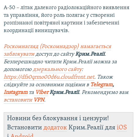
A-50 – літак далекого радіолокаційного виявлення
та управління, його роль полягає у створенні
розпізнаної повітряної картини і забезпеченні
координації винищувачів.
Роскомнагляд (Роскомнадзор) намагається
заблокувати
доступ до сайту
Крим.Реалії
.
Безперешкодно читати Крим.Реалії можна за
допомогою
дзеркального сайту
:
https://dfs0qrmo00d6u.cloudfront.net
. Також
слідкуйте за основними подіями в
Telegram
,
Instagram
та
Viber
Крим.Реалії
. Рекомендуємо вам
встановити
VPN
.
Новини без блокування і цензури!
Встановити
додаток
Крим.Реалії для
iOS
і
Android
.