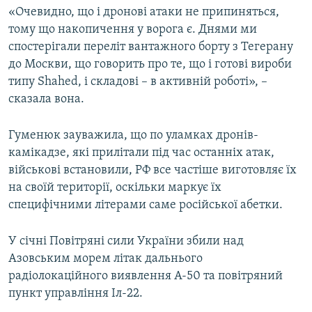
«Очевидно, що і дронові атаки не припиняться,
тому що накопичення у ворога є. Днями ми
спостерігали переліт вантажного борту з Тегерану
до Москви, що говорить про те, що і готові вироби
типу Shahed, і складові – в активній роботі», –
сказала вона.
Гуменюк зауважила, що по уламках дронів-
камікадзе, які прилітали під час останніх атак,
військові встановили, РФ все частіше виготовляє їх
на своїй території, оскільки маркує їх
специфічними літерами саме російської абетки.
У січні Повітряні сили України збили над
Азовським морем літак дальнього
радіолокаційного виявлення А-50 та повітряний
пункт управління Іл-22.