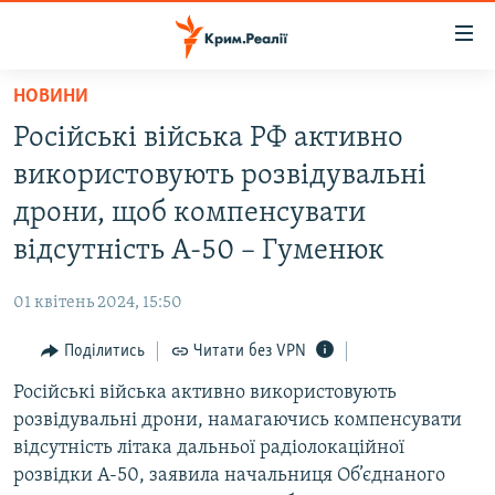
Доступність
посилання
Перейти
НОВИНИ
до
НОВИНИ
Російські війська РФ активно
основного
ВОДА.КРИМ
матеріалу
використовують розвідувальні
ВІДЕО ТА ФОТО
Перейти
дрони, щоб компенсувати
до
ПОЛІТИКА
відсутність А-50 – Гуменюк
основної
БЛОГИ
навігації
01 квітень 2024, 15:50
Перейти
ПОГЛЯД
до
Поділитись
Читати без VPN
ІНТЕРВ'Ю
пошуку
Російські війська активно використовують
ВСЕ ЗА ДЕНЬ
розвідувальні дрони, намагаючись компенсувати
СПЕЦПРОЕКТИ
відсутність літака дальньої радіолокаційної
розвідки А-50, заявила начальниця Об’єднаного
ЯК ОБІЙТИ БЛОКУВАННЯ
ДЕПОРТАЦІЯ