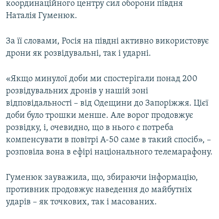
координаційного центру сил оборони півдня
ВІДЕОУРОКИ «ELIFBE»
Наталія Гуменюк.
Русский
СВІДЧЕННЯ ОКУПАЦІЇ
Qırımtatar
За її словами, Росія на півдні активно використовує
УКРАЇНСЬКА ПРОБЛЕМА КРИМУ
дрони як розвідувальні, так і ударні.
ДОЛУЧАЙСЯ!
ІНФОГРАФІКА
«Якщо минулої доби ми спостерігали понад 200
розвідувальних дронів у нашій зоні
відповідальності – від Одещини до Запоріжжя. Цієї
Усі сайти RFE/RL
доби було трошки менше. Але ворог продовжує
розвідку, і, очевидно, що в нього є потреба
компенсувати в повітрі А-50 саме в такий спосіб», –
розповіла вона в ефірі національного телемарафону.
Гуменюк зауважила, що, збираючи інформацію,
противник продовжує наведення до майбутніх
ударів – як точкових, так і масованих.