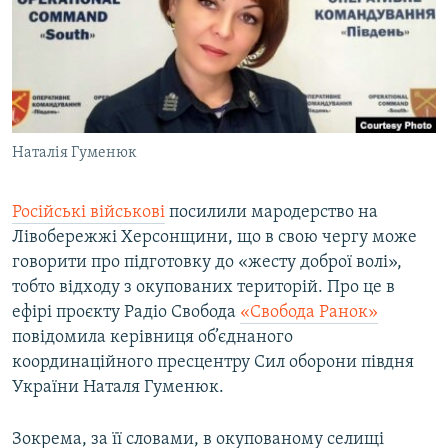
ВІДЕОУРОКИ «ELIFBE»
Русский
СВІДЧЕННЯ ОКУПАЦІЇ
Qırımtatar
УКРАЇНСЬКА ПРОБЛЕМА КРИМУ
ДОЛУЧАЙСЯ!
ІНФОГРАФІКА
Наталія Гуменюк
Російські військові
посилили мародерство на
Усі сайти RFE/RL
Лівобережжі Херсонщини, що в свою чергу може
говорити про підготовку до «жесту доброї волі»,
тобто відходу з окупованих територій. Про це в
ефірі проєкту Радіо Свобода
«Свобода Ранок»
повідомила керівниця об’єднаного
координаційного пресцентру Сил оборони півдня
України Наталя Гуменюк.
Зокрема, за її словами, в окупованому селищі