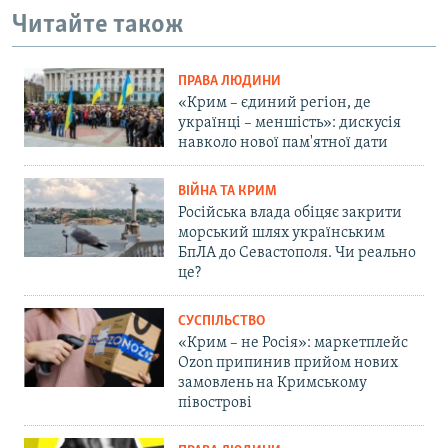
Читайте також
ПРАВА ЛЮДИНИ
«Крим – єдиний регіон, де
українці – меншість»: дискусія
навколо нової пам'ятної дати
ВІЙНА ТА КРИМ
Російська влада обіцяє закрити
морський шлях українським
БпЛА до Севастополя. Чи реально
це?
СУСПІЛЬСТВО
«Крим – не Росія»: маркетплейс
Ozon припинив прийом нових
замовлень на Кримському
півострові