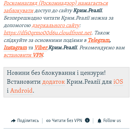
Роскомнагляд (Роскомнадзор) намагається
заблокувати
доступ до сайту
Крим.Реалії
.
Безперешкодно читати Крим.Реалії можна за
допомогою
дзеркального сайту
:
https://dfs0qrmo00d6u.cloudfront.net
. Також
слідкуйте за основними подіями в
Telegram
,
Instagram
та
Viber
Крим.Реалії
. Рекомендуємо вам
встановити
VPN
.
Новини без блокування і цензури!
Встановити
додаток
Крим.Реалії для
iOS
і
Android
.
Поділитись
Читати без VPN
Follow us