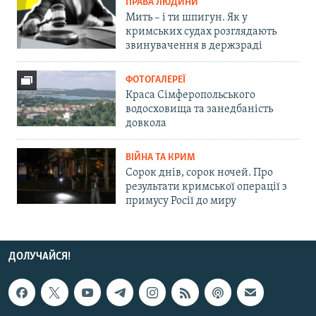
ПРАВА ЛЮДИНИ
Мить – і ти шпигун. Як у
кримських судах розглядають
звинувачення в держзраді
ФОТОГАЛЕРЕЇ
Краса Сімферопольського
водосховища та занедбаність
довкола
ВІЙНА ТА КРИМ
Сорок днів, сорок ночей. Про
результати кримської операції з
примусу Росії до миру
ДОЛУЧАЙСЯ!