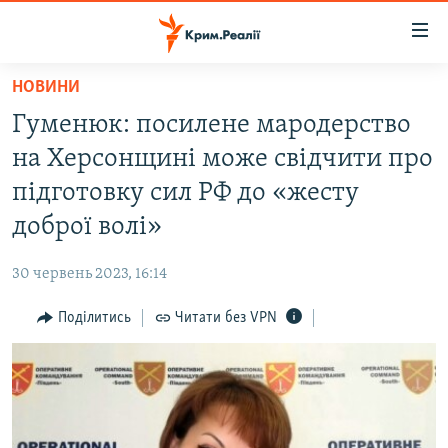
Доступність
посилання
Перейти
НОВИНИ
до
НОВИНИ
Гуменюк: посилене мародерство
основного
ВОДА.КРИМ
матеріалу
на Херсонщині може свідчити про
ВІДЕО ТА ФОТО
Перейти
підготовку сил РФ до «жесту
до
ПОЛІТИКА
доброї волі»
основної
БЛОГИ
навігації
30 червень 2023, 16:14
Перейти
ПОГЛЯД
до
Поділитись
Читати без VPN
ІНТЕРВ'Ю
пошуку
ВСЕ ЗА ДЕНЬ
СПЕЦПРОЕКТИ
ЯК ОБІЙТИ БЛОКУВАННЯ
ДЕПОРТАЦІЯ