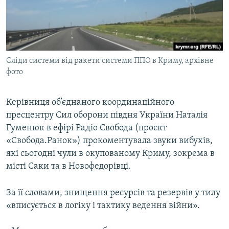
ВІДЕОУРОКИ «ELIFBE»
Русский
СВІДЧЕННЯ ОКУПАЦІЇ
Qırımtatar
УКРАЇНСЬКА ПРОБЛЕМА КРИМУ
Сліди системи від ракети системи ППО в Криму, архівне
ДОЛУЧАЙСЯ!
ІНФОГРАФІКА
фото
Керівниця об’єднаного координаційного
Усі сайти RFE/RL
пресцентру Сил оборони півдня України Наталія
Гуменюк в ефірі Радіо Свобода (проєкт
«Свобода.Ранок») прокоментувала звуки вибухів,
які сьогодні чули в окупованому Криму, зокрема в
місті Саки та в Новофедорівці.
За її словами, знищення ресурсів та резервів у тилу
«вписується в логіку і тактику ведення війни».