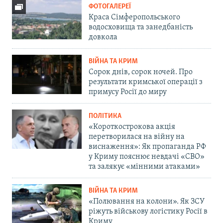
ФОТОГАЛЕРЕЇ
Краса Сімферопольського
водосховища та занедбаність
довкола
ВІЙНА ТА КРИМ
Сорок днів, сорок ночей. Про
результати кримської операції з
примусу Росії до миру
ПОЛІТИКА
«Короткострокова акція
перетворилася на війну на
виснаження»: Як пропаганда РФ
у Криму пояснює невдачі «СВО»
та залякує «мінними атаками»
ВІЙНА ТА КРИМ
«Полювання на колони». Як ЗСУ
ріжуть військову логістику Росії в
Криму