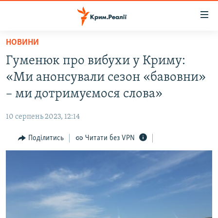
Доступність
посилання
Перейти
НОВИНИ
до
НОВИНИ
Гуменюк про вибухи у Криму:
основного
ВОДА.КРИМ
матеріалу
«Ми анонсували сезон «бавовни»
ВІДЕО ТА ФОТО
Перейти
– ми дотримуємося слова»
до
ПОЛІТИКА
основної
10 серпень 2023, 12:14
БЛОГИ
навігації
Перейти
Поділитись
Читати без VPN
ПОГЛЯД
до
ІНТЕРВ'Ю
пошуку
ВСЕ ЗА ДЕНЬ
СПЕЦПРОЕКТИ
ЯК ОБІЙТИ БЛОКУВАННЯ
ДЕПОРТАЦІЯ