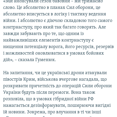
«Ми анонсували сезон бавовни – ми тримаємо
слово. Це абсолютно в планах Сил оборони, це
абсолютно вписується в логіку і тактику ведення
війни. І абсолютно є діючою складовою того самого
контрнаступу, про який так багато говорять. Але
завжди забувають про те, що одним із
найважливіших елементів контрнаступу є
нищення потенціалу ворога, його ресурсів, резервів
і можливостей оновлюватися в умовах бойових
дій», – сказала Гуменюк.
На запитання, чи це українські дрони атакували
півострів Крим, військова вчергове нагадала, що
розкривати причетність до операцій Сили оборони
України будуть після перемоги. Вона також
розповіла, що в умовах гібридної війни РФ
намагається дезінформувати, поширюючи вигідні
їй новини. Зокрема, про влучання в ті чи інші