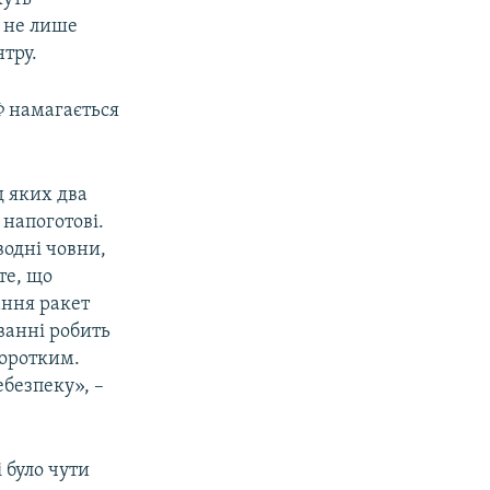
е не лише
тру.
Ф намагається
д яких два
 напоготові.
водні човни,
те, що
ання ракет
ванні робить
коротким.
ебезпеку», –
 було чути