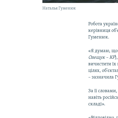
Наталья Гуменюк
Робота україн
керівниця об
Гуменюк.
«Я думаю, що
Олещук – КР
)
вичистити їх 
цілях, об'єкт
– зазначила Г
За її словами
навіть російс
складі».
«Відповідно, 