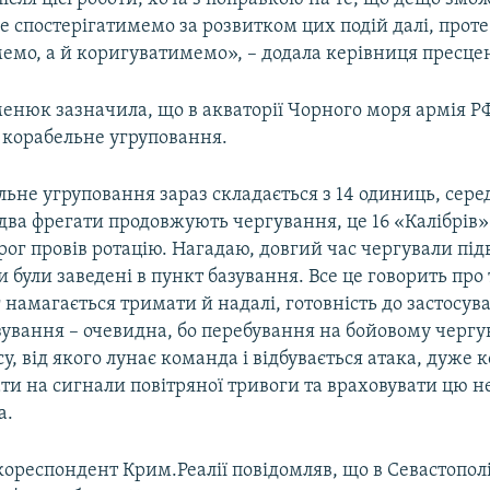
е спостерігатимемо за розвитком цих подій далі, прот
емо, а й коригуватимемо», – додала керівниця пресцен
менюк зазначила, що в акваторії Чорного моря армія Р
 корабельне угруповання.
ьне угруповання зараз складається з 14 одиниць, сере
 два фрегати продовжують чергування, це 16 «Калібрів»
ог провів ротацію. Нагадаю, довгий час чергували під
и були заведені в пункт базування. Все це говорить про 
 намагається тримати й надалі, готовність до застосув
зування – очевидна, бо перебування на бойовому чергу
су, від якого лунає команда і відбувається атака, дуже 
ти на сигнали повітряної тривоги та враховувати цю н
а.
ореспондент Крим.Реалії повідомляв, що в Севастополі