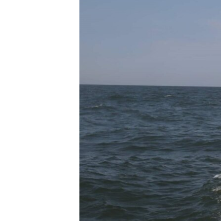
ВІДЕОУРОКИ «ELIFBE»
СВІДЧЕННЯ ОКУПАЦІЇ
УКРАЇНСЬКА ПРОБЛЕМА КРИМУ
ІНФОГРАФІКА