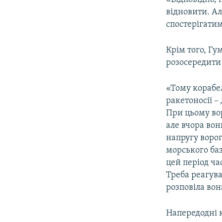
відновити. Ал
спостерігатим
Крім того, Гу
розосередити
«Тому корабел
ракетоносії –
При цьому вор
але вчора вон
напругу ворог
морського ба
цей період ча
Треба реагува
розповіла вон
Напередодні к