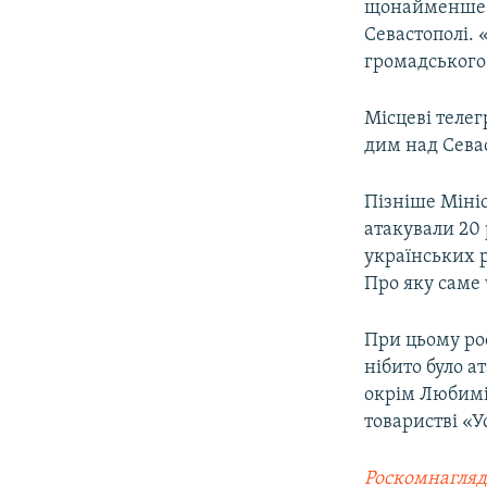
щонайменше п
Севастополі. 
громадського
Місцеві телег
дим над Сева
Пізніше Мініс
атакували 20 
українських 
Про яку саме 
При цьому ро
нібито було 
окрім Любимів
товаристві «У
Роскомнагляд