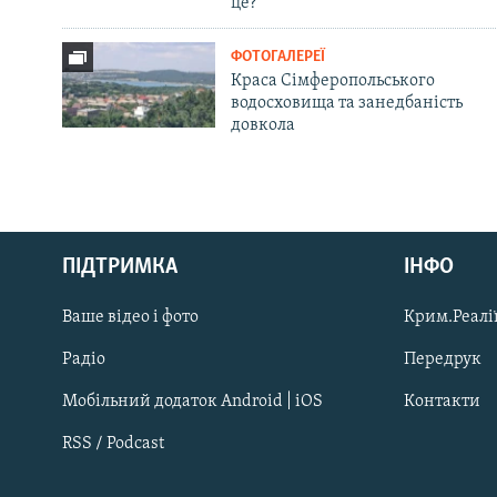
це?
ФОТОГАЛЕРЕЇ
Краса Сімферопольського
водосховища та занедбаність
довкола
Русский
ПІДТРИМКА
ІНФО
Qırımtatar
Ваше відео і фото
Крим.Реалії
ДОЛУЧАЙСЯ!
Радіо
Передрук
Мобільний додаток Android | iOS
Контакти
RSS / Podcast
Усі сайти RFE/RL