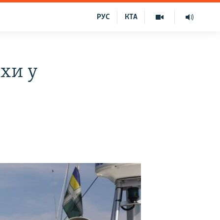
РУС
КТА
хи у