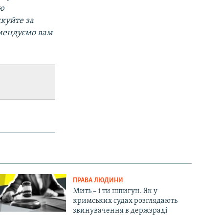
ою
дкуйте за
омендуємо вам
ПРАВА ЛЮДИНИ
Мить – і ти шпигун. Як у
кримських судах розглядають
звинувачення в держзраді