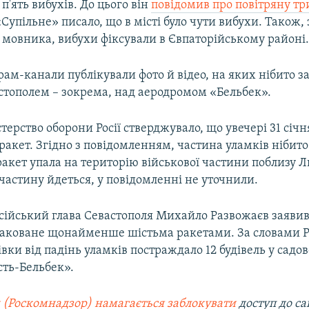
'ять вибухів. До цього він
повідомив про повітряну тр
«Супільне» писало, що в місті було чути вибухи. Також,
 мовника, вибухи фіксували в Євпаторійському районі
рам-канали публікували фото й відео, на яких нібито з
стополем – зокрема, над аеродромом «Бельбек».
терство оборони Росії стверджувало, що увечері 31 січ
ракет. Згідно з повідомленням, частина уламків нібит
ракет упала на територію військової частини поблизу 
частину йдеться, у повідомленні не уточнили.
сійський глава Севастополя Михайло Развожаєв заявив
атаковане щонайменше шістьма ракетами. За словами 
ки від падінь уламків постраждало 12 будівель у садо
сть-Бельбек».
 (Роскомнадзор) намагається заблокувати
доступ до са