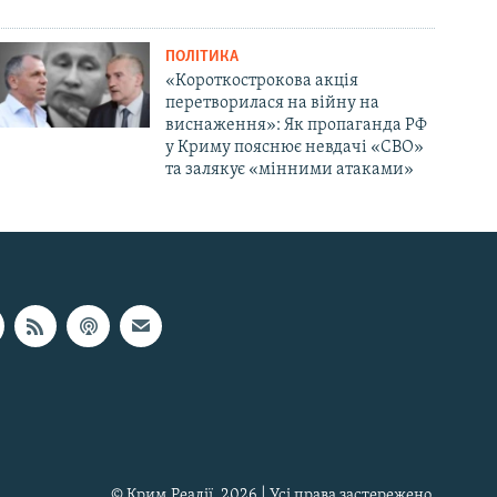
ПОЛІТИКА
«Короткострокова акція
перетворилася на війну на
виснаження»: Як пропаганда РФ
у Криму пояснює невдачі «СВО»
та залякує «мінними атаками»
© Крим.Реалії, 2026 | Усі права застережено.