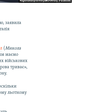
ою, заявила
талія
ил
(
Микола
цим маємо
них військових
трова триває»,
ону.
оскільки
ному льотному
жуть