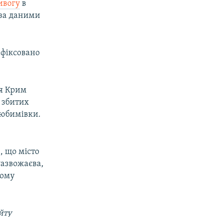
ивогу
в
 за даними
.
афіксовано
ня Крим
о збитих
Любимівки.
, що місто
Развожаєва,
вому
йту