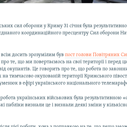
ських сил оборони у Криму 31 січня була результативн
'єднаного координаційного пресцентру Сил оборони На
 всім досить зрозумілим був
пост голови Повітряних С
, про те, що ми повертаємось на свої території і перед 
від окупантів. Це говорить про те, що робота по закон
ах на тимчасово окупованій території Кримського півос
уменюк в ефірі українського національного телемараф
, робота українських військових була результативною «
ькі пабліки визнали це і визнали деякі зміни у кількіс
після цієї роботи, хоча з поправкою на те, що дещо змо