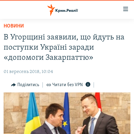
Доступність
посилання
Перейти
НОВИНИ
до
НОВИНИ
В Угорщині заявили, що йдуть на
основного
ВОДА.КРИМ
матеріалу
поступки Україні заради
ВІДЕО ТА ФОТО
Перейти
«допомоги Закарпаттю»
до
ПОЛІТИКА
основної
01 вересень 2018, 10:04
БЛОГИ
навігації
Перейти
Поділитись
Читати без VPN
ПОГЛЯД
до
ІНТЕРВ'Ю
пошуку
ВСЕ ЗА ДЕНЬ
СПЕЦПРОЕКТИ
ЯК ОБІЙТИ БЛОКУВАННЯ
ДЕПОРТАЦІЯ