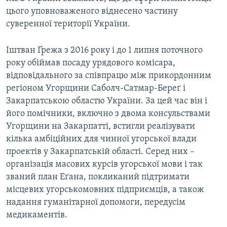
цього уповноваженого віднесено частину
суверенної території України.
Іштван Ґрежа з 2016 року і до 1 липня поточного
року обіймав посаду урядового комісара,
відповідального за співпрацю між прикордонним
регіоном Угорщини Саболч-Сатмар-Береґ і
Закарпатською областю України. За цей час він і
його помічники, включно з двома консульствами
Угорщини на Закарпатті, встигли реалізувати
кілька амбіційних для чинної угорської влади
проектів у Закарпатській області. Серед них –
організація масових курсів угорської мови і так
званий план Еґана, покликаний підтримати
місцевих угорськомовних підприємців, а також
надання гуманітарної допомоги, передусім
медикаментів.