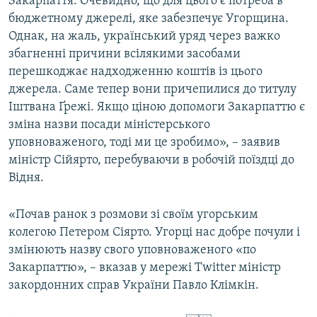
Закарпаття. Очевидно, що для цього є потреба в
бюджетному джерелі, яке забезпечує Угорщина.
Однак, на жаль, український уряд через важко
збагненні причини всілякими засобами
перешкоджає надходженню коштів із цього
джерела. Саме тепер вони причепилися до титулу
Іштвана Ґрежі. Якщо ціною допомоги Закарпаттю є
зміна назви посади міністерського
уповноваженого, тоді ми це зробимо», – заявив
міністр Сійярто, перебуваючи в робочій поїздці до
Відня.
«Почав ранок з розмови зі своїм угорським
колегою Петером Сіярто. Угорці нас добре почули і
змінюють назву свого уповноваженого «по
Закарпаттю», – вказав у мережі Twitter міністр
закордонних справ України Павло Клімкін.