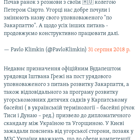
Почав ранок з розмови з своїм 🇭🇺 колегою
Петером Сіярто. Угорці нас добре почули і
змінюють назву свого уповноваженого "по
Закарпаттю". А щодо усіх інших питань -
продовжуємо конструктивно працювати далі.
— Pavlo Klimkin (@PavloKlimkin)
31 серпня 2018 р.
Недавнє призначення офіційним Будапештом
урядовця Іштвана Ґрежі на пост урядового
уповноваженого з питань розвитку Закарпаття, а
також відповідального за програму розвитку
угорськомовних дитячих садків у Карпатському
басейні ( в українській термінології – басейні річок
Тиси і Дунаю – ред.) призвело до дипломатичного
скандалу між Україною та Угорщиною. У Києві
зажадали пояснень від угорської сторони, позаяк у
МЗС України вважають, що до сфери компетенції