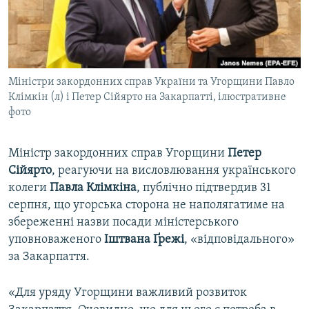
ВІДЕОУРОКИ «ELIFBE»
Русский
СВІДЧЕННЯ ОКУПАЦІЇ
Qırımtatar
УКРАЇНСЬКА ПРОБЛЕМА КРИМУ
Міністри закордонних справ України та Угорщини Павло
ДОЛУЧАЙСЯ!
ІНФОГРАФІКА
Клімкін (л) і Петер Сійярто на Закарпатті, ілюстративне
фото
Усі сайти RFE/RL
Міністр закордонних справ Угорщини
Петер
Сійярто
, реагуючи на висловлювання українського
колеги
Павла Клімкіна
, публічно підтвердив 31
серпня, що угорська сторона не наполягатиме на
збереженні назви посади міністерського
уповноваженого
Іштвана Ґрежі
, «відповідального»
за Закарпаття.
«Для уряду Угорщини важливий розвиток