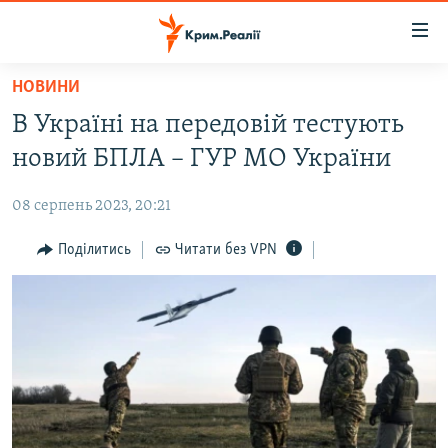
Доступність
посилання
Перейти
НОВИНИ
до
НОВИНИ
В Україні на передовій тестують
основного
ВОДА.КРИМ
матеріалу
новий БПЛА – ГУР МО України
ВІДЕО ТА ФОТО
Перейти
до
08 серпень 2023, 20:21
ПОЛІТИКА
основної
БЛОГИ
Поділитись
Читати без VPN
навігації
Перейти
ПОГЛЯД
до
ІНТЕРВ'Ю
пошуку
ВСЕ ЗА ДЕНЬ
СПЕЦПРОЕКТИ
ЯК ОБІЙТИ БЛОКУВАННЯ
ДЕПОРТАЦІЯ