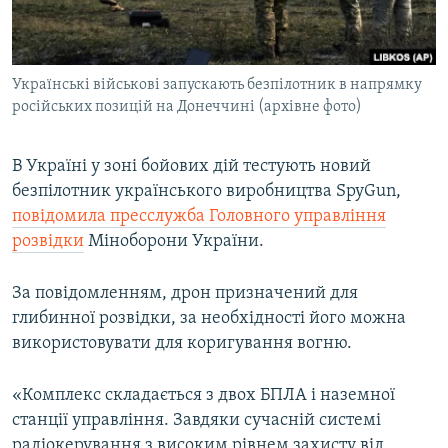
ВІДЕОУРОКИ «ELIFBE»
Русский
СВІДЧЕННЯ ОКУПАЦІЇ
Qırımtatar
Українські військові запускають безпілотник в напрямку
УКРАЇНСЬКА ПРОБЛЕМА КРИМУ
російських позицій на Донеччині (архівне фото)
ДОЛУЧАЙСЯ!
ІНФОГРАФІКА
В Україні у зоні бойових дій тестують новий
безпілотник українського виробництва SpyGun,
повідомила пресслужба Головного управління
Усі сайти RFE/RL
розвідки
Міноборони України.
За повідомленням, дрон призначений для
глибинної розвідки, за необхідності його можна
використовувати для коригування вогню.
«Комплекс складається з двох БПЛА і наземної
станції управління. Завдяки сучасній системі
радіокерування з високим рівнем захисту від