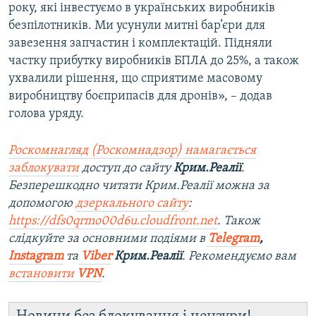
року, які інвестуємо в українських виробників
безпілотників. Ми усунули митні бар’єри для
завезення запчастин і комплектацій. Підняли
частку прибутку виробників БПЛА до 25%, а також
ухвалили рішення, що сприятиме масовому
виробництву боєприпасів для дронів», – додав
голова уряду.
Роскомнагляд (Роскомнадзор) намагається
заблокувати
доступ до сайту
Крим.Реалії
.
Безперешкодно читати Крим.Реалії можна за
допомогою
дзеркального сайту
:
https://dfs0qrmo00d6u.cloudfront.net
. Також
слідкуйте за основними подіями в
Telegram
,
Instagram
та
Viber
Крим.Реалії
. Рекомендуємо вам
встановити
VPN
.