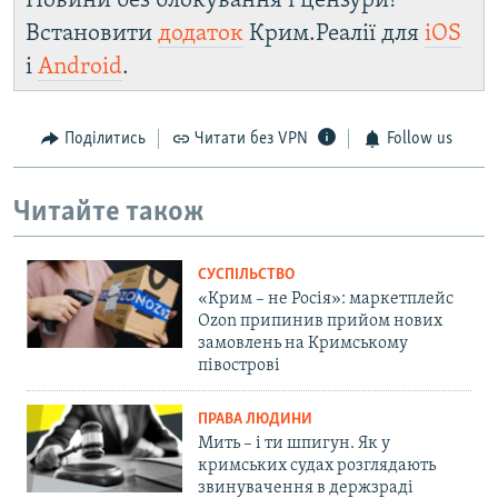
Новини без блокування і цензури!
Встановити
додаток
Крим.Реалії для
iOS
і
Android
.
Поділитись
Читати без VPN
Follow us
Читайте також
СУСПІЛЬСТВО
«Крим – не Росія»: маркетплейс
Ozon припинив прийом нових
замовлень на Кримському
півострові
ПРАВА ЛЮДИНИ
Мить – і ти шпигун. Як у
кримських судах розглядають
звинувачення в держзраді