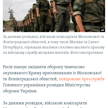
ВІДЕОУРОКИ «ELIFBE»
Русский
СВІДЧЕННЯ ОКУПАЦІЇ
Qırımtatar
УКРАЇНСЬКА ПРОБЛЕМА КРИМУ
ДОЛУЧАЙСЯ!
ІНФОГРАФІКА
За даними розвідки, військові комісаріати Московської та
Ленінградської областей, в тому числі Москви та Санкт-
Петербурга, отримали вказівки стосовно масового призову
Усі сайти RFE/RL
на військову службу місцевих жителів. Фото ілюстративне
Росія планує зміцнити оборону тимчасово
окупованого Криму призовниками із Московської
та Ленінградської областей,
повідомляє пресслужба
Головного управління розвідки Міністерства
оборони України.
За даними розвідки, військові комісаріати