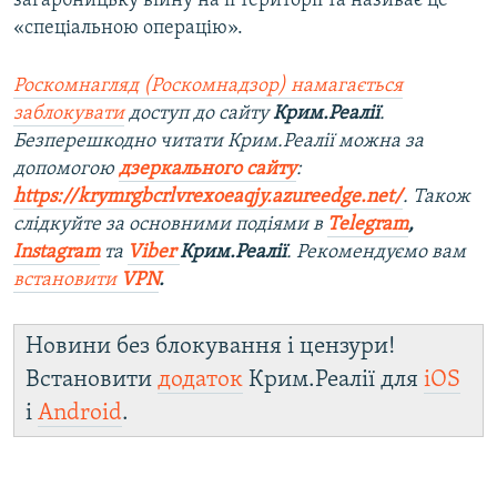
загарбницьку війну на її території та називає це
«спеціальною операцію».
Роскомнагляд (Роскомнадзор) намагається
заблокувати
доступ до сайту
Крим.Реалії
.
Безперешкодно читати Крим.Реалії можна за
допомогою
дзеркального сайту
:
https://krymrgbcrlvrexoeaqjy.azureedge.net/
. Також
слідкуйте за основними подіями в
Telegram
,
Instagram
та
Viber
Крим.Реалії
. Рекомендуємо вам
встановити
VPN
.
Новини без блокування і цензури!
Встановити
додаток
Крим.Реалії для
iOS
і
Android
.