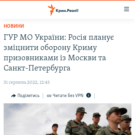
Доступність
посилання
Перейти
НОВИНИ
до
НОВИНИ
ГУР МО України: Росія планує
основного
ВОДА.КРИМ
матеріалу
зміцнити оборону Криму
ВІДЕО ТА ФОТО
Перейти
призовниками із Москви та
до
ПОЛІТИКА
Санкт-Петербурга
основної
БЛОГИ
навігації
31 серпень 2022, 12:43
Перейти
ПОГЛЯД
до
Поділитись
Читати без VPN
ІНТЕРВ'Ю
пошуку
ВСЕ ЗА ДЕНЬ
СПЕЦПРОЕКТИ
ЯК ОБІЙТИ БЛОКУВАННЯ
ДЕПОРТАЦІЯ