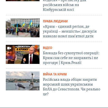
«Одеса» – про пастку для
російських військ на
Кінбурнській косі
ПРАВА ЛЮДИНИ
«Крим – єдиний регіон, де
українці – меншість»: дискусія
навколо нової пам'ятної дати
ВІДЕО
Блокада без сухопутної операції:
Крим сам себе не заправить і не
прогодує | Крим.Реалії
ВІЙНА ТА КРИМ
Російська влада обіцяє закрити
морський шлях українським
БпЛА до Севастополя. Чи реально
це?