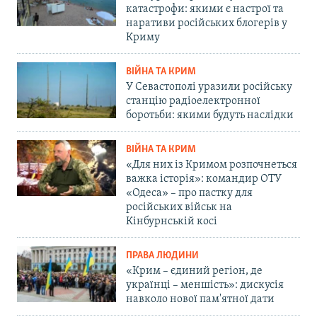
катастрофи: якими є настрої та
наративи російських блогерів у
Криму
ВІЙНА ТА КРИМ
У Севастополі уразили російську
станцію радіоелектронної
боротьби: якими будуть наслідки
ВІЙНА ТА КРИМ
«Для них із Кримом розпочнеться
важка історія»: командир ОТУ
«Одеса» – про пастку для
російських військ на
Кінбурнській косі
ПРАВА ЛЮДИНИ
«Крим – єдиний регіон, де
українці – меншість»: дискусія
навколо нової пам'ятної дати