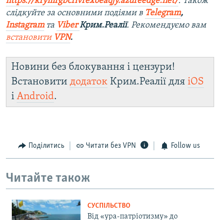
https://krymrgbcrlvrexoeaqjy.azureedge.net/
. Також
слідкуйте за основними подіями в
Telegram
,
Instagram
та
Viber
Крим.Реалії
. Рекомендуємо вам
встановити
VPN
.
Новини без блокування і цензури!
Встановити
додаток
Крим.Реалії для
iOS
і
Android
.
Поділитись
Читати без VPN
Follow us
Читайте також
СУСПІЛЬСТВО
Від «ура-патріотизму» до