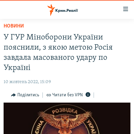
Доступність
посилання
Перейти
НОВИНИ
до
НОВИНИ
У ГУР Міноборони України
основного
ВОДА.КРИМ
матеріалу
пояснили, з якою метою Росія
ВІДЕО ТА ФОТО
Перейти
завдала масованого удару по
до
ПОЛІТИКА
Україні
основної
БЛОГИ
навігації
10 жовтень 2022, 15:09
Перейти
ПОГЛЯД
до
Поділитись
Читати без VPN
ІНТЕРВ'Ю
пошуку
ВСЕ ЗА ДЕНЬ
СПЕЦПРОЕКТИ
ЯК ОБІЙТИ БЛОКУВАННЯ
ДЕПОРТАЦІЯ