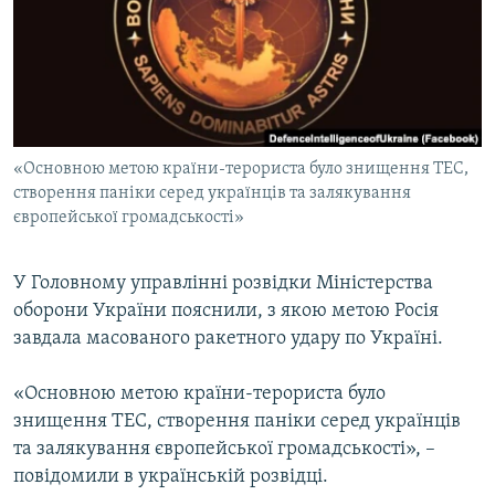
ВІДЕОУРОКИ «ELIFBE»
Русский
СВІДЧЕННЯ ОКУПАЦІЇ
Qırımtatar
УКРАЇНСЬКА ПРОБЛЕМА КРИМУ
ДОЛУЧАЙСЯ!
ІНФОГРАФІКА
«Основною метою країни-терориста було знищення ТЕС,
створення паніки серед українців та залякування
європейської громадськості»
Усі сайти RFE/RL
У Головному управлінні розвідки Міністерства
оборони України пояснили, з якою метою Росія
завдала масованого ракетного удару по Україні.
«Основною метою країни-терориста було
знищення ТЕС, створення паніки серед українців
та залякування європейської громадськості», –
повідомили в українській розвідці.