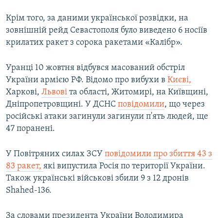
Крім того, за даними української розвідки, на
зовнішній рейд Севастополя було виведено 6 носіїв
крилатих ракет з сорока ракетами «Калібр».
Уранці 10 жовтня відбувся масований обстріл
України армією РФ. Відомо про вибухи в
Києві,
Харкові,
Львові
та області, Житомирі, на Київщині,
Дніпропетровщині. У ДСНС
повідомили
, що через
російські атаки загинули загинули п'ять людей, ще
47 поранені.
У Повітряних силах ЗСУ
повідомили про збиття 43 з
83 ракет,
які випустила Росія по території України.
Також українські військові збили 9 з 12 дронів
Shahed-136.
За словами президента України Володимира