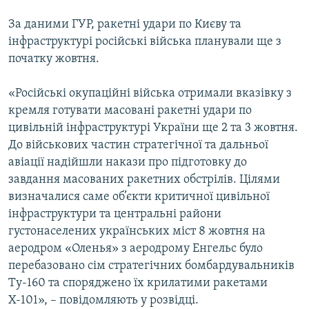
За даними ГУР, ракетні удари по Києву та
інфраструктурі російські війська планували ще з
початку жовтня.
«Російські окупаційні війська отримали вказівку з
кремля готувати масовані ракетні удари по
цивільній інфраструктурі України ще 2 та 3 жовтня.
До військових частин стратегічної та дальньої
авіації надійшли накази про підготовку до
завдання масованих ракетних обстрілів. Цілями
визначалися саме об’єкти критичної цивільної
інфраструктури та центральні райони
густонаселених українських міст 8 жовтня на
аеродром «Оленья» з аеродрому Енгельс було
перебазовано сім стратегічних бомбардувальників
Ту-160 та споряджено їх крилатими ракетами
Х-101», – повідомляють у розвідці.