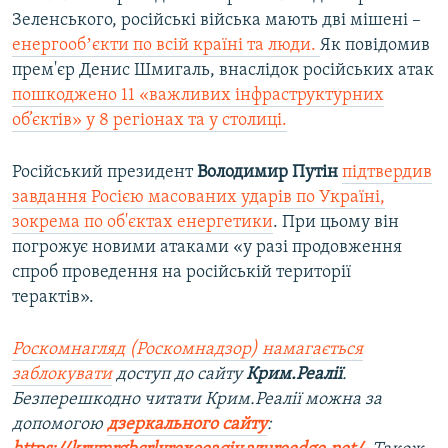
Зеленського, російські війська мають дві мішені –
енергообʼєкти по всій країні та люди.
Як повідомив
прем'єр Денис Шмигаль, внаслідок російських атак
пошкоджено 11 «важливих інфраструктурних
об’єктів» у 8 регіонах та у столиці.
Російський президент
Володимир Путін
підтвердив
завдання Росією масованих ударів по Україні,
зокрема по об'єктах енергетики
. При цьому він
погрожує новими атаками «у разі продовження
спроб проведення на російській території
терактів».
Роскомнагляд (Роскомнадзор) намагається
заблокувати
доступ до сайту
Крим.Реалії
.
Безперешкодно читати Крим.Реалії можна за
допомогою
дзеркального сайту
: