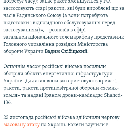
потребує часу): запас ракет зменшується у РФ,
застосовують старі ракети, які були вироблені ще за
часів Радянського Союзу (а вони потребують
підготовки і відповідного обслуговування перед
застосуванням)», – розповів в ефірі
загальнонаціонального телемарафону представник
Головного управління розвідки Міністерства
оборони України
Вадим Скібіцький
.
Останнім часом російські війська посилили
обстріли об’єктів енергетичної інфраструктури
України. Для атак вони використовують крилаті
ракети, ракети протиповітряної оборони «земля-
земля» та надані Іраном дрони-камікадзе Shahed-
136.
23 листопада російські війська здійснили чергову
масовану атаку
по Україні. Ракети влучили в