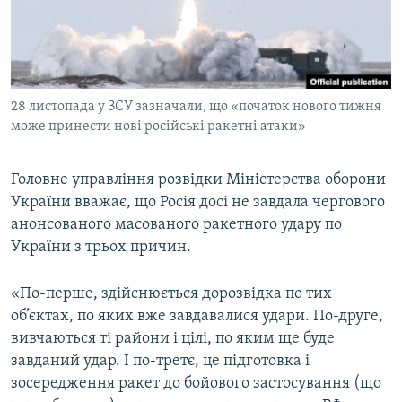
ВІДЕОУРОКИ «ELIFBE»
Русский
СВІДЧЕННЯ ОКУПАЦІЇ
Qırımtatar
УКРАЇНСЬКА ПРОБЛЕМА КРИМУ
28 листопада у ЗСУ зазначали, що «початок нового тижня
ДОЛУЧАЙСЯ!
ІНФОГРАФІКА
може принести нові російські ракетні атаки»
Головне управління розвідки Міністерства оборони
Усі сайти RFE/RL
України вважає, що Росія досі не завдала чергового
анонсованого масованого ракетного удару по
України з трьох причин.
«По-перше, здійснюється дорозвідка по тих
об’єктах, по яких вже завдавалися удари. По-друге,
вивчаються ті райони і цілі, по яким ще буде
завданий удар. І по-третє, це підготовка і
зосередження ракет до бойового застосування (що