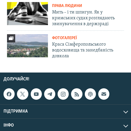
ПРАВА ЛЮДИНИ
Мить – і ти шпигун. Як у
кримських судах розглядають
звинувачення в держзраді
ФОТОГАЛЕРЕЇ
Краса Сімферопольського
водосховища та занедбаність
довкола
ДОЛУЧАЙСЯ!
ПІДТРИМКА
ІНФО