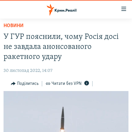
Доступність
посилання
Перейти
НОВИНИ
до
НОВИНИ
У ГУР пояснили, чому Росія досі
основного
ВОДА.КРИМ
матеріалу
не завдала анонсованого
ВІДЕО ТА ФОТО
Перейти
ракетного удару
до
ПОЛІТИКА
основної
30 листопад 2022, 14:07
БЛОГИ
навігації
Перейти
Поділитись
Читати без VPN
ПОГЛЯД
до
ІНТЕРВ'Ю
пошуку
ВСЕ ЗА ДЕНЬ
СПЕЦПРОЕКТИ
ЯК ОБІЙТИ БЛОКУВАННЯ
ДЕПОРТАЦІЯ