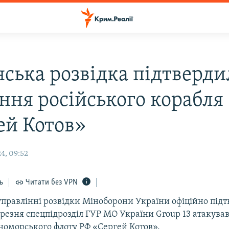
нська розвідка підтверди
ння російського корабля
ей Котов»
4, 09:52
ь
Читати без VPN
управлінні розвідки Міноборони України офіційно підт
ерезня спецпідрозділ ГУР МО України Group 13 атакува
номорського флоту РФ «Сергей Котов».