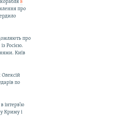
 корабля
в
млення про
вердило
домляють про
із Росією.
ннями. Київ
и Олексій
ударів по
 в інтерв’ю
у Криму і