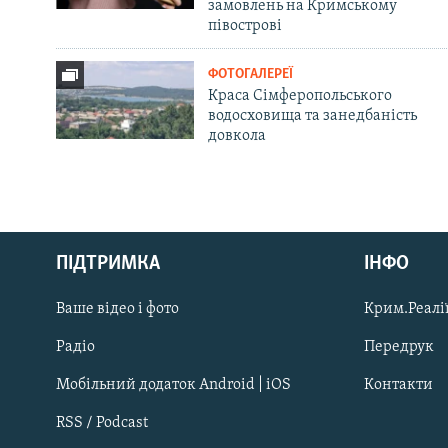
замовлень на Кримському
півострові
ФОТОГАЛЕРЕЇ
Краса Сімферопольського
водосховища та занедбаність
довкола
Русский
Qırımtatar
ПІДТРИМКА
ІНФО
Ваше відео і фото
Крим.Реалії
ДОЛУЧАЙСЯ!
Радіо
Передрук
Мобільний додаток Android | iOS
Контакти
RSS / Podcast