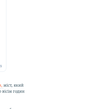
в,
міст, який
о вісім годин