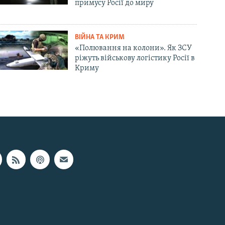
примусу Росії до миру
ВІЙНА ТА КРИМ
«Полювання на колони». Як ЗСУ
ріжуть військову логістику Росії в
Криму