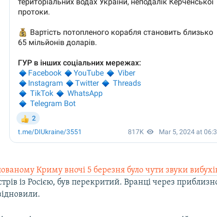
пованому Криму вночі 5 березня було чути звуки вибухі
стрів із Росією, був перекритий. Вранці через приблизн
відновили.