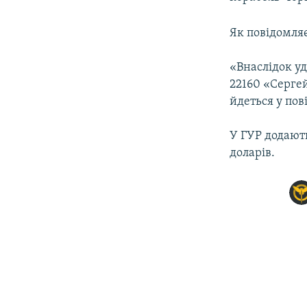
ВІДЕОУРОКИ «ELIFBE»
СВІДЧЕННЯ ОКУПАЦІЇ
Як повідомля
УКРАЇНСЬКА ПРОБЛЕМА КРИМУ
«Внаслідок у
ІНФОГРАФІКА
22160 «Сергей
йдеться у по
У ГУР додають
доларів.