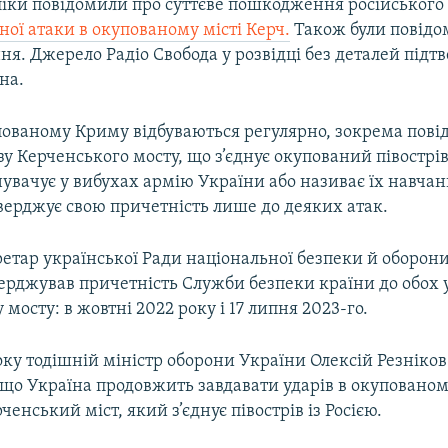
бліки повідомили про суттєве пошкодження російського
чної атаки в окупованому місті Керч.
Також були повідо
ня. Джерело Радіо Свобода у розвідці без деталей підт
на.
пованому Криму відбуваються регулярно, зокрема пові
у Керченського мосту, що з’єднує окупований півострів 
увачує у вибухах армію України або називає їх навча
верджує свою причетність лише до деяких атак.
етар української Ради національної безпеки й оборон
ерджував причетність Служби безпеки країни до обох 
мосту: в жовтні 2022 року і 17 липня 2023-го.
оку тодішній міністр оборони України Олексій Резніков
 що Україна продовжить завдавати ударів в окупованом
ченський міст, який з’єднує півострів із Росією.