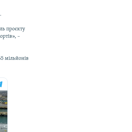
.
ль проєкту
ортів», –
65 мільйонів