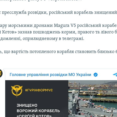
є пресслужба розвідки, російський корабель знищений
дару морськими дронами Magura V5 російський корабе
 Котов» зазнав пошкоджень корми, правого та лівого б
відомленні, оприлюдненому в телеграмі.
, що вартість потопленого корабля становить близько 