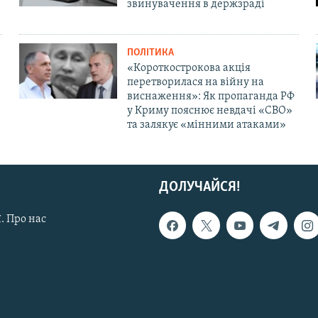
звинувачення в держзраді
ПОЛІТИКА
«Короткострокова акція
перетворилася на війну на
виснаження»: Як пропаганда РФ
у Криму пояснює невдачі «СВО»
та залякує «мінними атаками»
ДОЛУЧАЙСЯ!
. Про нас