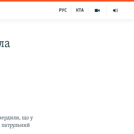
РУС
КТА
ла
вердили, що у
в патрульний