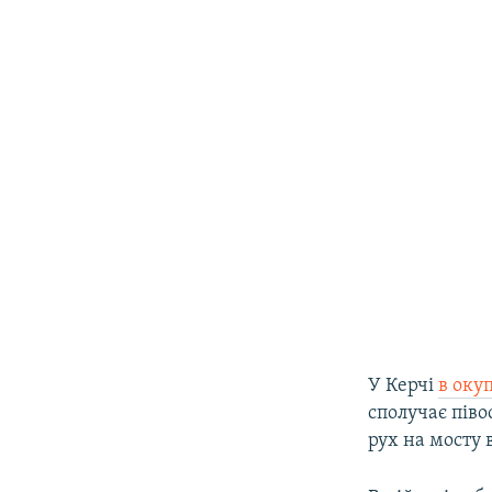
У Керчі
в оку
сполучає піво
рух на мосту 