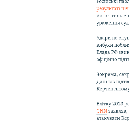
Російські па
результаті ні
його затоплен
ураження суд
Удари по оку
вибухи поблиз
Влада РФ звин
офіційно підт
Зокрема, секр
Данілов підтв
Керченському 
Влітку 2023 р
CNN
заявляв,
атакувати Кер