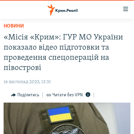
Доступність
посилання
Перейти
НОВИНИ
до
НОВИНИ
«Місія «Крим»: ГУР МО України
основного
ВОДА.КРИМ
матеріалу
показало відео підготовки та
ВІДЕО ТА ФОТО
Перейти
проведення спецоперацій на
до
ПОЛІТИКА
півострові
основної
БЛОГИ
навігації
16 листопад 2023, 13:31
Перейти
ПОГЛЯД
до
Поділитись
Читати без VPN
ІНТЕРВ'Ю
пошуку
ВСЕ ЗА ДЕНЬ
СПЕЦПРОЕКТИ
ЯК ОБІЙТИ БЛОКУВАННЯ
ДЕПОРТАЦІЯ