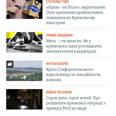
СУСПІЛЬСТВО
«Крим – не Росія»: маркетплейс
Ozon припинив прийом нових
замовлень на Кримському
півострові
ПРАВА ЛЮДИНИ
Мить – і ти шпигун. Як у
кримських судах розглядають
звинувачення в держзраді
ФОТОГАЛЕРЕЇ
Краса Сімферопольського
водосховища та занедбаність
довкола
ВІЙНА ТА КРИМ
Сорок днів, сорок ночей. Про
результати кримської операції з
примусу Росії до миру