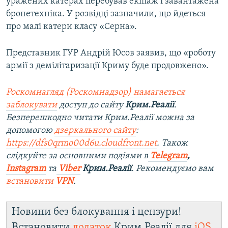
уражених катерах перебував екіпаж і завантажена
бронетехніка. У розвідці зазначили, що йдеться
про малі катери класу «Серна».
Представник ГУР Андрій Юсов заявив, що «роботу
армії з демілітаризації Криму буде продовжено».
Роскомнагляд (Роскомнадзор) намагається
заблокувати
доступ до сайту
Крим.Реалії
.
Безперешкодно читати Крим.Реалії можна за
допомогою
дзеркального сайту
:
https://dfs0qrmo00d6u.cloudfront.net
. Також
слідкуйте за основними подіями в
Telegram
,
Instagram
та
Viber
Крим.Реалії
. Рекомендуємо вам
встановити
VPN
.
Новини без блокування і цензури!
Встановити
додаток
Крим.Реалії для
iOS