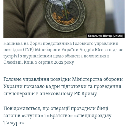
ВІДЕОУРОКИ «ELIFBE»
Русский
СВІДЧЕННЯ ОКУПАЦІЇ
Qırımtatar
УКРАЇНСЬКА ПРОБЛЕМА КРИМУ
ДОЛУЧАЙСЯ!
ІНФОГРАФІКА
Нашивка на формі представника Головного управління
розвідки (ГУР) Міноборони України Андрія Юсова під час
зустрічі з журналістами щодо вбивства полонених в
Усі сайти RFE/RL
Оленівці. Київ, 3 серпня 2022 року
Головне управління розвідки Міністерства оборони
України показало кадри підготовки та проведення
спецоперацій в анексованому РФ Криму.
Повідомляється, що операції проводили бійці
загонів «Стугна» і «Братство» «спецпідрозділу
Тимура».