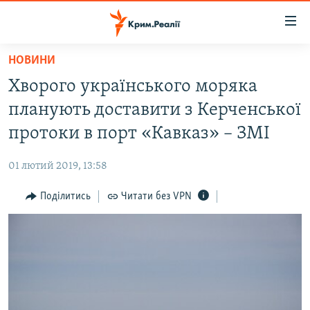
Доступність
посилання
Перейти
НОВИНИ
до
НОВИНИ
Хворого українського моряка
основного
ВОДА.КРИМ
матеріалу
планують доставити з Керченської
ВІДЕО ТА ФОТО
Перейти
протоки в порт «Кавказ» – ЗМІ
до
ПОЛІТИКА
основної
01 лютий 2019, 13:58
БЛОГИ
навігації
Перейти
Поділитись
Читати без VPN
ПОГЛЯД
до
ІНТЕРВ'Ю
пошуку
ВСЕ ЗА ДЕНЬ
СПЕЦПРОЕКТИ
ЯК ОБІЙТИ БЛОКУВАННЯ
ДЕПОРТАЦІЯ