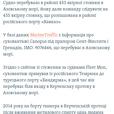
Судно перебувало в районі 453 якірної стоянки в
Азовському морі, йому дали команду слідувати на
455 якірну стоянку, що розташована в районі
російського порту «Кавказ».
У базі даних
МarineТraffic
є інформація про
суховантажі Canopus під прапором Сент-Вінсента і
Гренадін, IMO: 9076466, що перебуває в Азовському
морі.
Згідно з сайтом зі стеження за суднами Fleet Мon,
суховантаж прямував із російського Темрюка до
турецького порту «Бандирма», в цей час він
перебуває біля входу в Керченську протоку в
Азовському морі.
2014 року на борту танкера в Керченській протоці
після вживання метилового спирту одна людина