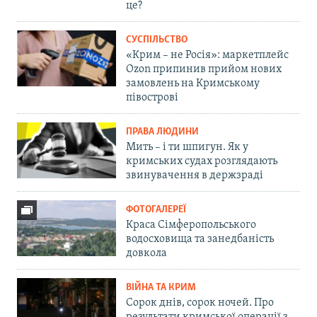
це?
СУСПІЛЬСТВО
«Крим – не Росія»: маркетплейс
Ozon припинив прийом нових
замовлень на Кримському
півострові
ПРАВА ЛЮДИНИ
Мить – і ти шпигун. Як у
кримських судах розглядають
звинувачення в держзраді
ФОТОГАЛЕРЕЇ
Краса Сімферопольського
водосховища та занедбаність
довкола
ВІЙНА ТА КРИМ
Сорок днів, сорок ночей. Про