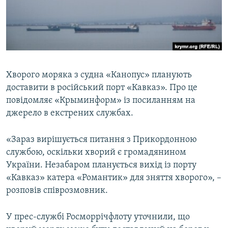
ВІДЕОУРОКИ «ELIFBE»
Русский
СВІДЧЕННЯ ОКУПАЦІЇ
Qırımtatar
УКРАЇНСЬКА ПРОБЛЕМА КРИМУ
ДОЛУЧАЙСЯ!
ІНФОГРАФІКА
Хворого моряка з судна «Канопус» планують
доставити в російський порт «Кавказ». Про це
повідомляє «Крыминформ» із посиланням на
Усі сайти RFE/RL
джерело в екстрених службах.
«Зараз вирішується питання з Прикордонною
службою, оскільки хворий є громадянином
України. Незабаром планується вихід із порту
«Кавказ» катера «Романтик» для зняття хворого», –
розповів співрозмовник.
У прес-службі Росморрічфлоту уточнили, що