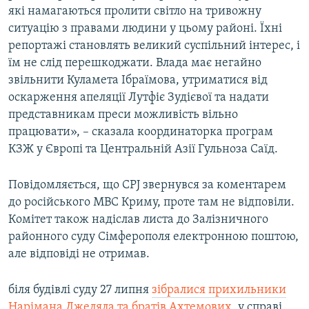
які намагаються пролити світло на тривожну
ситуацію з правами людини у цьому районі. Їхні
репортажі становлять великий суспільний інтерес, і
їм не слід перешкоджати. Влада має негайно
звільнити Куламета Ібраїмова, утриматися від
оскарження апеляції Лутфіє Зудієвої та надати
представникам преси можливість вільно
працювати», – сказала координаторка програм
КЗЖ у Європі та Центральній Азії Гульноза Саїд.
Повідомляється, що CPJ звернувся за коментарем
до російського МВС Криму, проте там не відповіли.
Комітет також надіслав листа до Залізничного
районного суду Сімферополя електронною поштою,
але відповіді не отримав.
біля будівлі суду 27 липня
зібралися прихильники
Нарімана Джеляла та братів Ахтемових
, у справі