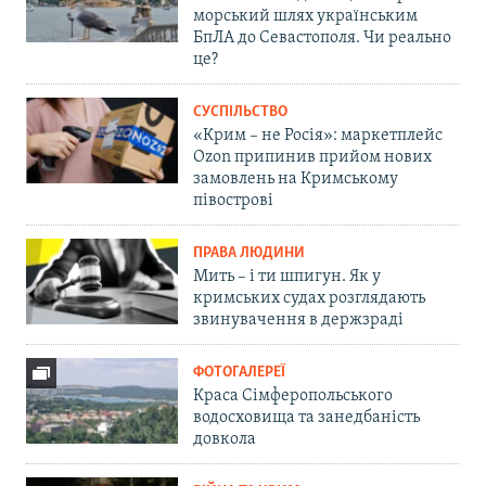
морський шлях українським
БпЛА до Севастополя. Чи реально
це?
СУСПІЛЬСТВО
«Крим – не Росія»: маркетплейс
Ozon припинив прийом нових
замовлень на Кримському
півострові
ПРАВА ЛЮДИНИ
Мить – і ти шпигун. Як у
кримських судах розглядають
звинувачення в держзраді
ФОТОГАЛЕРЕЇ
Краса Сімферопольського
водосховища та занедбаність
довкола