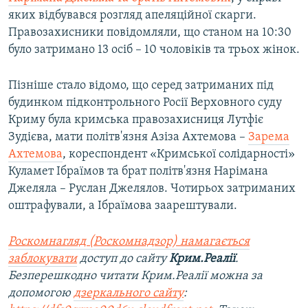
яких відбувався розгляд апеляційної скарги.
Правозахисники повідомляли, що станом на 10:30
було затримано 13 осіб – 10 чоловіків та трьох жінок.
Пізніше стало відомо, що серед затриманих під
будинком підконтрольного Росії Верховного суду
Криму була кримська правозахисниця Лутфіє
Зудієва, мати політв'язня Азіза Ахтемова –
Зарема
Ахтемова
, кореспондент «Кримської солідарності»
Куламет Ібраїмов та брат політв'язня Нарімана
Джеляла – Руслан Джелялов. Чотирьох затриманих
оштрафували, а Ібраїмова заарештували.
Роскомнагляд (Роскомнадзор) намагається
заблокувати
доступ до сайту
Крим.Реалії
.
Безперешкодно читати Крим.Реалії можна за
допомогою
дзеркального сайту
: