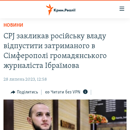
Доступність
посилання
Перейти
НОВИНИ
до
НОВИНИ
CPJ закликав російську владу
основного
ВОДА.КРИМ
матеріалу
відпустити затриманого в
ВІДЕО ТА ФОТО
Перейти
Сімферополі громадянського
до
ПОЛІТИКА
журналіста Ібраїмова
основної
БЛОГИ
навігації
28 липень 2023, 12:58
Перейти
ПОГЛЯД
до
Поділитись
Читати без VPN
ІНТЕРВ'Ю
пошуку
ВСЕ ЗА ДЕНЬ
СПЕЦПРОЕКТИ
ЯК ОБІЙТИ БЛОКУВАННЯ
ДЕПОРТАЦІЯ