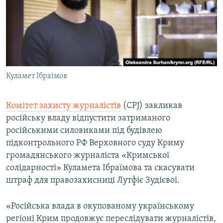
ВІДЕОУРОКИ «ELIFBE»
Русский
СВІДЧЕННЯ ОКУПАЦІЇ
Qırımtatar
УКРАЇНСЬКА ПРОБЛЕМА КРИМУ
ДОЛУЧАЙСЯ!
ІНФОГРАФІКА
Куламет Ібраїмов
Комітет захисту журналістів
(CPJ) закликав
Усі сайти RFE/RL
російську владу відпустити затриманого
російськими силовиками під будівлею
підконтрольного РФ Верховного суду Криму
громадянського журналіста «Кримської
солідарності» Куламета Ібраїмова та скасувати
штраф для правозахисниці Лутфіє Зудієвої.
«Російська влада в окупованому українському
регіоні Крим продовжує переслідувати журналістів,