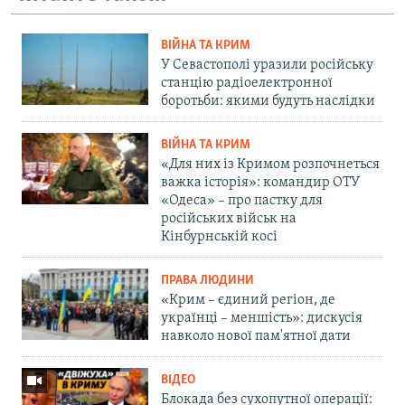
ВІЙНА ТА КРИМ
У Севастополі уразили російську
станцію радіоелектронної
боротьби: якими будуть наслідки
ВІЙНА ТА КРИМ
«Для них із Кримом розпочнеться
важка історія»: командир ОТУ
«Одеса» – про пастку для
російських військ на
Кінбурнській косі
ПРАВА ЛЮДИНИ
«Крим – єдиний регіон, де
українці – меншість»: дискусія
навколо нової пам'ятної дати
ВІДЕО
Блокада без сухопутної операції: