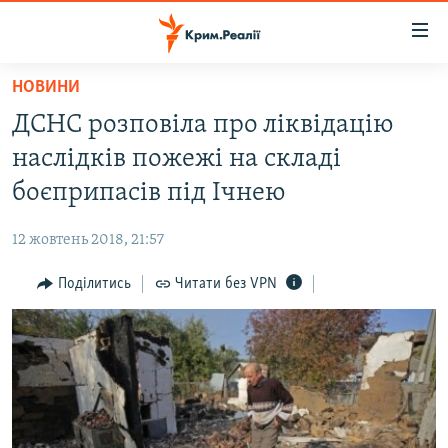
Доступність
посилання
Перейти
НОВИНИ
до
НОВИНИ
ДСНС розповіла про ліквідацію
основного
ВОДА.КРИМ
матеріалу
наслідків пожежі на складі
ВІДЕО ТА ФОТО
Перейти
боєприпасів під Ічнею
до
ПОЛІТИКА
основної
12 жовтень 2018, 21:57
БЛОГИ
навігації
Перейти
Поділитись
Читати без VPN
ПОГЛЯД
до
ІНТЕРВ'Ю
пошуку
ВСЕ ЗА ДЕНЬ
СПЕЦПРОЕКТИ
ЯК ОБІЙТИ БЛОКУВАННЯ
ДЕПОРТАЦІЯ