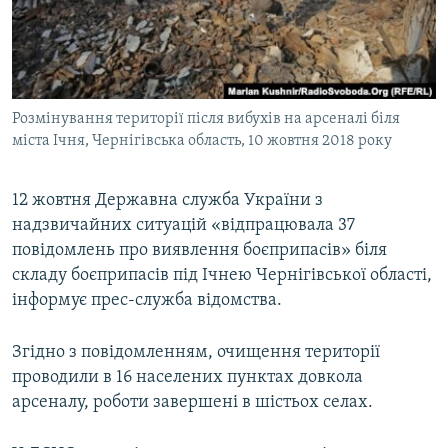
ВІДЕОУРОКИ «ELIFBE»
Русский
СВІДЧЕННЯ ОКУПАЦІЇ
Qırımtatar
УКРАЇНСЬКА ПРОБЛЕМА КРИМУ
Розмінування території після вибухів на арсеналі біля
ДОЛУЧАЙСЯ!
ІНФОГРАФІКА
міста Ічня, Чернігівська область, 10 жовтня 2018 року
12 жовтня Державна служба України з
Усі сайти RFE/RL
надзвичайних ситуацій «відпрацювала 37
повідомлень про виявлення боєприпасів» біля
складу боєприпасів під Ічнею Чернігівської області,
інформує прес-служба відомства.
Згідно з повідомленням, очищення території
проводили в 16 населених пунктах довкола
арсеналу, роботи завершені в шістьох селах.