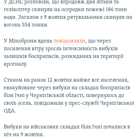
У ДСНС розповіли, що впродовж дня літаки та
гелікоптер скинули на осередки пожежі 186 тонн
води. Загалом з 9 жовтня рятувальники скинули на
вогонь 554 тонни.
У Міноброни вдень
повідомляли
, що через
посилення вітру зросла інтенсивність вибухів
залишків боєприпасів, розкиданих на території
арсеналу.
Станом на ранок 12 жовтня майже все населення,
евакуйоване через вибухи на складах боєприпасів
біля Ічні у Чернігівській області, повернулось до
своїх осель, повідомили у прес-службі Чернігівської
ОДА.
Вибухи на військових складах біля Ічні почалися в
ніч на 9 жовтня.