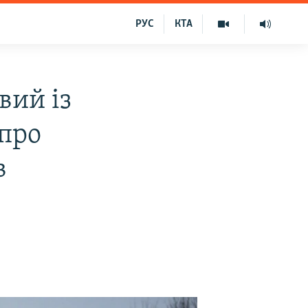
РУС
КТА
вий із
 про
в