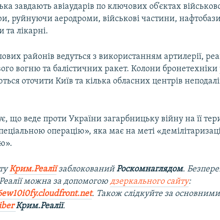
ська завдають авіаударів по ключових об’єктах військово
ри, руйнуючи аеродроми, військові частини, нафтобази
 та лікарні.
лових районів ведуться з використанням артилерії, ре
ого вогню та балістичних ракет. Колони бронетехніки 
ться оточити Київ та кілька обласних центрів неподалі
ує, що веде проти України загарбницьку війну на її тери
пеціальною операцію», яка має на меті «демілітаризаці
ю».
йту
Крим.Реалії
заблокований
Роскомнаглядом
. Безпер
Реалії можна за допомогою
дзеркального сайту
:
6ew10i0fy.cloudfront.net
. Також слідкуйте за основними
iber
Крим.Реалії
.