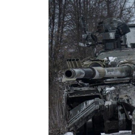
ВІДЕОУРОКИ «ELIFBE»
СВІДЧЕННЯ ОКУПАЦІЇ
УКРАЇНСЬКА ПРОБЛЕМА КРИМУ
ІНФОГРАФІКА