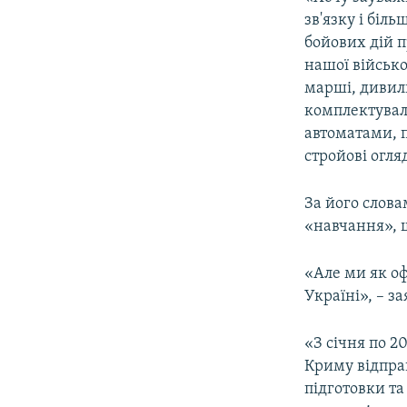
зв'язку і біл
бойових дій п
нашої військо
марші, дивили
комплектувал
автоматами, 
стройові огля
За його слов
«навчання», щ
«Але ми як оф
Україні», – з
«З січня по 2
Криму відправ
підготовки та