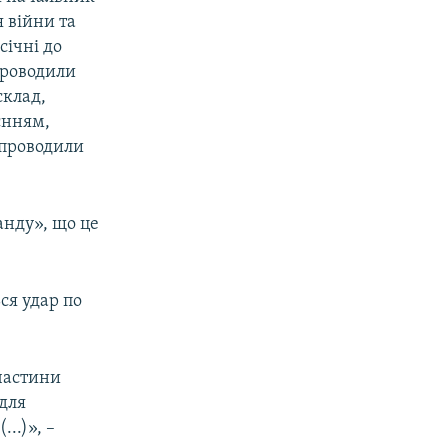
я війни та
січні до
проводили
склад,
єнням,
 проводили
анду», що це
ся удар по
 частини
 для
..)», –