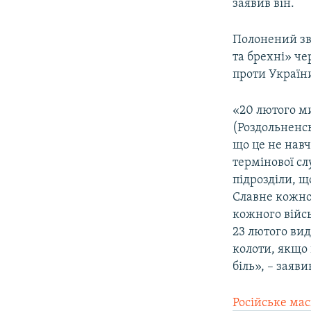
заявив він.
Полонений зв
та брехні» че
проти Україн
«20 лютого м
(Роздольненс
що це не навч
термінової сл
підрозділи, щ
Славне кожно
кожного війсь
23 лютого вид
колоти, якщо
біль», – заяви
Російське ма