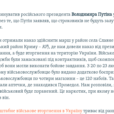
инуватив російського президента
Володимира Путіна
рез те, що Путін заявляв, що строковиків не будуть зал
и.
и отримали наказ здійснити марш у район села Славне
ький район Криму –
КР
), де нам довели наказ від през
ання, а буде вторгнення на територію України. Військ
ужби були замасковані під контрактників, щоб скомпон
об вони могли виконати бойове завдання. З 20 по 23 лют
му військовослужбовцю було видано додатково боєпри
ковослужбовця по чотири магазини – це 120 набоїв. Та
али аптечки, де знаходився Промедол. Нам розповіли, 
 військовий буде поранений. Це наркотик, при якому н
в він.
сштабне військове вторгнення в Україну
триває від ран