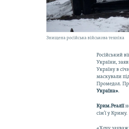
Знищена російська військова техніка
Російський ві
України, заяв
Україну в січ
маскували пі
Промедол. Про
Україна»
.
Крим.Реалії
н
сім'ї у Криму.
«Хочу зауважи