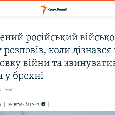
ений російський військо
 розповів, коли дізнався
товку війни та звинувати
а у брехні
, 19:28
ь
Читати без VPN