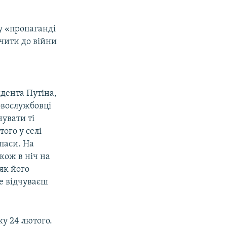
у «пропаганді
учити до війни
идента Путіна,
овослужбовці
увати ті
ого у селі
паси. На
кож в ніч на
як його
е відчуваєш
ку 24 лютого.