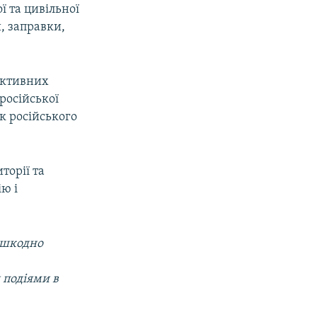
ї та цивільної
, заправки,
активних
російської
к російського
торії та
ю і
ешкодно
 подіями в