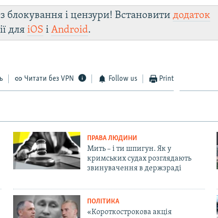
з блокування і цензури! Встановити
додаток
ії для
iOS
і
Android
.
ь
Читати без VPN
Follow us
Print
ПРАВА ЛЮДИНИ
Мить – і ти шпигун. Як у
кримських судах розглядають
звинувачення в держзраді
ПОЛІТИКА
«Короткострокова акція