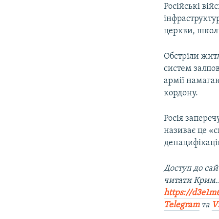
Російські вій
інфраструкту
церкви, школи
Обстріли жит
систем залпов
армії намагаю
кордону.
Росія запереч
називає це «с
денацифікаці
Доступ до са
читати Крим.
https://d3e1m
Telegram
та
V