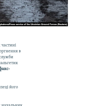
й частині
торгнення в
 служби
нальгетик
факс-
зпеці його
 я начальник