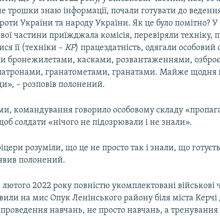
ьше трошки знаю інформації, почали готувати до веденн
роти України та народу України. Як це було помітно? У 
вої частини приїжджала комісія, перевіряли техніку, 
ся її (техніки –
КР
) працездатність, одягали особовий 
и бронежилетами, касками, розвантаженнями, озбро
патронами, гранатометами, гранатами. Майже щодня
ди», – розповів полонений.
ами, командування говорило особовому складу «пропаг
об солдати «нічого не підозрювали і не знали».
іцери розуміли, що це не просто так і знали, що готуєть
аявив полонений.
0 лютого 2022 року повністю укомплектовані військові
или на мис Опук Ленінського району біля міста Керчі
 проведення навчань, не просто навчань, а тренування (.