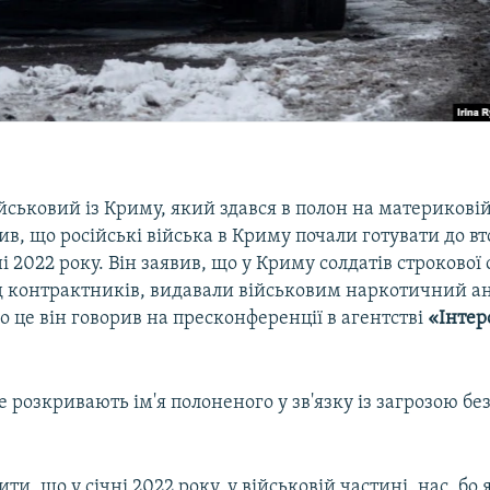
йськовий із Криму, який здався в полон на материкові
ив, що російські війська в Криму почали готувати до в
ні 2022 року. Він заявив, що у Криму солдатів строкової
д контрактників, видавали військовим наркотичний а
 це він говорив на пресконференції в агентстві
«Інтер
е розкривають ім'я полоненого у зв'язку із загрозою бе
ти, що у січні 2022 року, у військовій частині, нас, бо