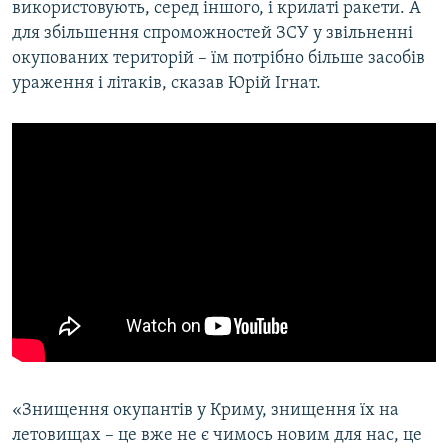
використовують, серед іншого, і крилаті ракети. А
для збільшення спроможностей ЗСУ у звільненні
окупованих територій – їм потрібно більше засобів
ураження і літаків, сказав Юрій Ігнат.
«Знищення окупантів у Криму, знищення їх на
летовищах – це вже не є чимось новим для нас, це