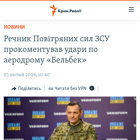
Доступність
посилання
Перейти
НОВИНИ
до
НОВИНИ
Речник Повітряних сил ЗСУ
основного
ВОДА.КРИМ
матеріалу
прокоментував удари по
ВІДЕО ТА ФОТО
Перейти
аеродрому «Бельбек»
до
ПОЛІТИКА
основної
01 лютий 2024, 10:40
БЛОГИ
навігації
Перейти
Поділитись
Читати без VPN
ПОГЛЯД
до
ІНТЕРВ'Ю
пошуку
ВСЕ ЗА ДЕНЬ
СПЕЦПРОЕКТИ
ЯК ОБІЙТИ БЛОКУВАННЯ
ДЕПОРТАЦІЯ