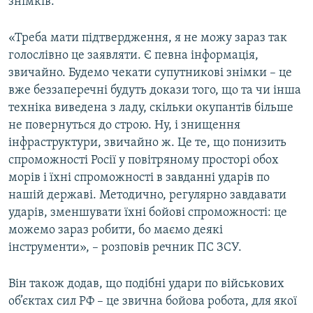
знімків.
«Треба мати підтвердження, я не можу зараз так
голослівно це заявляти. Є певна інформація,
звичайно. Будемо чекати супутникові знімки – це
вже беззаперечні будуть докази того, що та чи інша
техніка виведена з ладу, скільки окупантів більше
не повернуться до строю. Ну, і знищення
інфраструктури, звичайно ж. Це те, що понизить
спроможності Росії у повітряному просторі обох
морів і їхні спроможності в завданні ударів по
нашій державі. Методично, регулярно завдавати
ударів, зменшувати їхні бойові спроможності: це
можемо зараз робити, бо маємо деякі
інструменти», – розповів речник ПС ЗСУ.
Він також додав, що подібні удари по військових
об’єктах сил РФ – це звична бойова робота, для якої