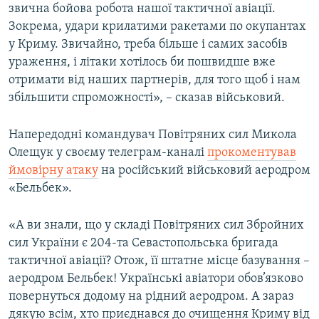
звична бойова робота нашої тактичної авіації.
Зокрема, удари крилатими ракетами по окупантах
у Криму. Звичайно, треба більше і самих засобів
ураження, і літаки хотілось би пошвидше вже
отримати від наших партнерів, для того щоб і нам
збільшити спроможності», – сказав військовий.
Напередодні командувач Повітряних сил Микола
Олещук у своєму телеграм-каналі
прокоментував
ймовірну атаку
на російський військовий аеродром
«Бельбек».
«А ви знали, що у складі Повітряних сил Збройних
сил України є 204-та Севастопольська бригада
тактичної авіації? Отож, її штатне місце базування –
аеродром Бельбек! Українські авіатори обов’язково
повернуться додому на рідний аеродром. А зараз
дякую всім, хто приєднався до очищення Криму від