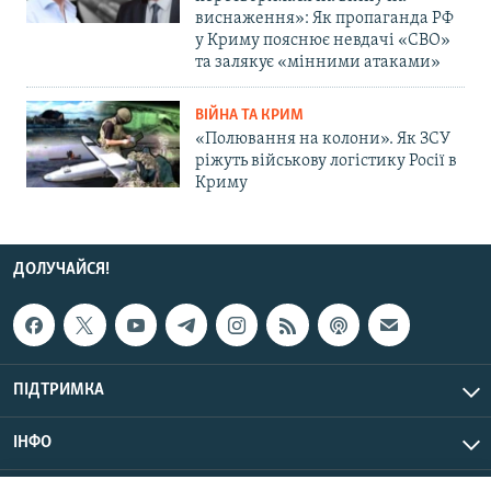
виснаження»: Як пропаганда РФ
у Криму пояснює невдачі «СВО»
та залякує «мінними атаками»
ВІЙНА ТА КРИМ
«Полювання на колони». Як ЗСУ
ріжуть військову логістику Росії в
Криму
ДОЛУЧАЙСЯ!
ПІДТРИМКА
ІНФО