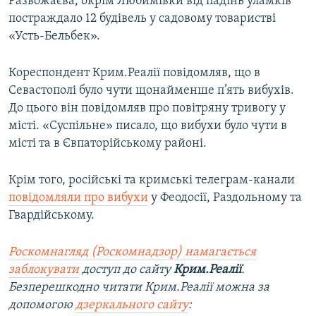
Развожаєва, окрім Любимівки від падінь уламків
постраждало 12 будівель у садовому товаристві
«Усть-Бельбек».
Кореспондент Крим.Реалії повідомляв, що в
Севастополі було чути щонайменше п’ять вибухів.
До цього він повідомляв про повітряну тривогу у
місті. «Суспільне» писало, що вибухи було чути в
місті та в Євпаторійському районі.
Крім того, російські та кримські телеграм-канали
повідомляли про вибухи
у Феодосії, Раздольному та
Гвардійському.
Роскомнагляд (Роскомнадзор) намагається
заблокувати
доступ до сайту
Крим.Реалії
.
Безперешкодно читати Крим.Реалії можна за
допомогою
дзеркального сайту
: