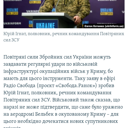
ВІДЕОУРОКИ «ELIFBE»
Русский
СВІДЧЕННЯ ОКУПАЦІЇ
Qırımtatar
УКРАЇНСЬКА ПРОБЛЕМА КРИМУ
Юрій Ігнат, полковник, речник командування Повітряних
ДОЛУЧАЙСЯ!
ІНФОГРАФІКА
сил ЗСУ
Повітряні сили Збройних сил України можуть
Усі сайти RFE/RL
завдавати регулярні удари по військовій
інфраструктурі окупаційних військ у Криму, бо
мають для цього інструменти. Таку заяву в ефірі
Радіо Свобода (проєкт «Свобода.Ранок») зробив
Юрій Ігнат, полковник, речник командування
Повітряних сил ЗСУ. Військовий також сказав, що
наразі не може підтвердити, що саме було уражено
на аеродромі Бельбек в окупованому Криму – для
цього необхідно дочекатися нових супутникових