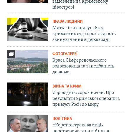
замовлень на Кримському
півострові
ПРАВА ЛЮДИНИ
Мить – і ти шпигун. Як у
кримських судах розглядають
звинувачення в держзраді
ФОТОГАЛЕРЕЇ
Краса Сімферопольського
водосховища та занедбаність
довкола
ВІЙНА ТА КРИМ
Сорок днів, сорок ночей. Про
результати кримської операції з
примусу Росії до миру
ПОЛІТИКА
«Короткострокова акція
перетворилася на війну на