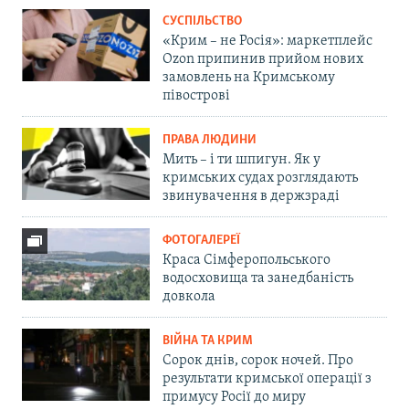
СУСПІЛЬСТВО
«Крим – не Росія»: маркетплейс
Ozon припинив прийом нових
замовлень на Кримському
півострові
ПРАВА ЛЮДИНИ
Мить – і ти шпигун. Як у
кримських судах розглядають
звинувачення в держзраді
ФОТОГАЛЕРЕЇ
Краса Сімферопольського
водосховища та занедбаність
довкола
ВІЙНА ТА КРИМ
Сорок днів, сорок ночей. Про
результати кримської операції з
примусу Росії до миру