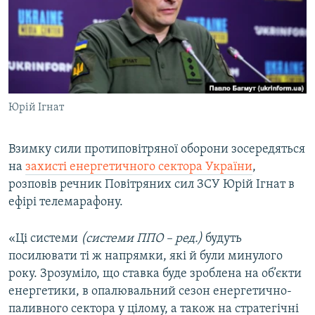
ВІДЕОУРОКИ «ELIFBE»
Русский
СВІДЧЕННЯ ОКУПАЦІЇ
Qırımtatar
УКРАЇНСЬКА ПРОБЛЕМА КРИМУ
ДОЛУЧАЙСЯ!
ІНФОГРАФІКА
Юрій Ігнат
Взимку сили протиповітряної оборони зосередяться
Усі сайти RFE/RL
на
захисті енергетичного сектора України
,
розповів речник Повітряних сил ЗСУ Юрій Ігнат в
ефірі телемарафону.
«Ці системи
(системи ППО – ред.)
будуть
посилювати ті ж напрямки, які й були минулого
року. Зрозуміло, що ставка буде зроблена на об’єкти
енергетики, в опалювальний сезон енергетично-
паливного сектора у цілому, а також на стратегічні