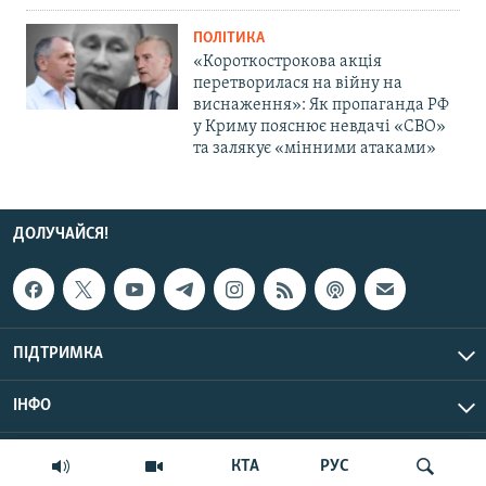
ПОЛІТИКА
«Короткострокова акція
перетворилася на війну на
виснаження»: Як пропаганда РФ
у Криму пояснює невдачі «СВО»
та залякує «мінними атаками»
ДОЛУЧАЙСЯ!
ПІДТРИМКА
ІНФО
© Крим.Реалії, 2026 | Усі права застережено.
КТА
РУС