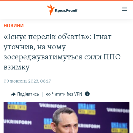
Доступність
посилання
Перейти
НОВИНИ
до
НОВИНИ
«Існує перелік об’єктів»: Ігнат
основного
ВОДА.КРИМ
матеріалу
уточнив, на чому
ВІДЕО ТА ФОТО
Перейти
зосереджуватимуться сили ППО
до
ПОЛІТИКА
взимку
основної
БЛОГИ
навігації
09 жовтень 2023, 08:17
Перейти
ПОГЛЯД
до
Поділитись
Читати без VPN
ІНТЕРВ'Ю
пошуку
ВСЕ ЗА ДЕНЬ
СПЕЦПРОЕКТИ
ЯК ОБІЙТИ БЛОКУВАННЯ
ДЕПОРТАЦІЯ