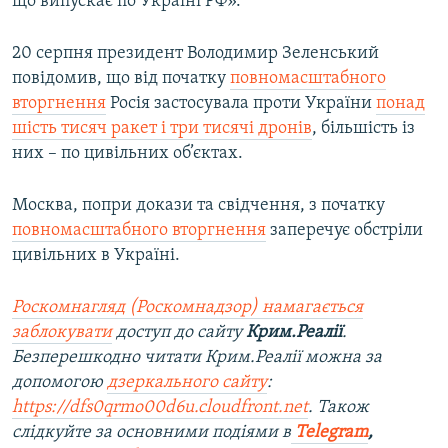
що випускає по Україні РФ».
20 серпня президент Володимир Зеленський
повідомив, що від початку
повномасштабного
вторгнення
Росія застосувала проти України
понад
шість тисяч ракет і три тисячі дронів
, більшість із
них – по цивільних об’єктах.
Москва, попри докази та свідчення, з початку
повномасштабного вторгнення
заперечує обстріли
цивільних в Україні.
Роскомнагляд (Роскомнадзор) намагається
заблокувати
доступ до сайту
Крим.Реалії
.
Безперешкодно читати Крим.Реалії можна за
допомогою
дзеркального сайту
:
https://dfs0qrmo00d6u.cloudfront.net
. Також
слідкуйте за основними подіями в
Telegram
,