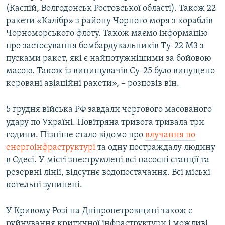
(Каспій, Волгодонськ Ростовської області). Також 22
ракети «Калібр» з району Чорного моря з кораблів
Чорноморського флоту. Також маємо інформацію
про застосування бомбардувальників Ту-22 М3 з
пусками ракет, які є найпотужнішими за бойовою
масою. Також із винищувачів Су-25 було випущено
керовані авіаційні ракети», – розповів він.
5 грудня війська РФ завдали чергового масованого
удару по Україні. Повітряна тривога тривала три
години. Пізніше стало відомо про
влучання по
енергоінфраструктурі
та одну постраждалу людину
в Одесі. У місті знеструмлені всі насосні станції та
резервні лінії, відсутнє водопостачання. Всі міські
котельні зупинені.
У Кривому Розі на Дніпропетровщині також є
руйнування критичної інфраструктури і можливі