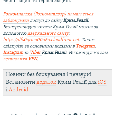
Чернігівщині та Тернопільщині.
Роскомнагляд (Роскомнадзор) намагається
заблокувати
доступ до сайту
Крим.Реалії
.
Безперешкодно читати Крим.Реалії можна за
допомогою
дзеркального сайту
:
https://dfs0qrmo00d6u.cloudfront.net
. Також
слідкуйте за основними подіями в
Telegram
,
Instagram
та
Viber
Крим.Реалії
. Ре
комендуємо вам
встановити
VPN
.
Новини без блокування і цензури!
Встановити
додаток
Крим.Реалії для
iOS
і
Android
.