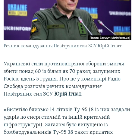
ВІДЕОУРОКИ «ELIFBE»
Русский
СВІДЧЕННЯ ОКУПАЦІЇ
Qırımtatar
УКРАЇНСЬКА ПРОБЛЕМА КРИМУ
ДОЛУЧАЙСЯ!
ІНФОГРАФІКА
Речник командування Повітряних сил ЗСУ Юрій Ігнат
Українські сили протиповітряної оборони змогли
Усі сайти RFE/RL
збити понад 60 із більш як 70 ракет, запущених
Росією вдень 5 грудня. Про це у коментарі Радіо
Свобода розповів речник командування
Повітряних сил ЗСУ
Юрій Ігнат
.
«Вилетіло близько 14 літаків Ту-95 (8 із них завдали
ударів по енергетичній та іншій критичній
інфраструктурі). Загалом було випущено із
бомбардувальників Ту-95 38 ракет крилатих