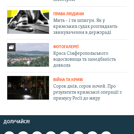
ПРАВА ЛЮДИНИ
Мить – і ти шпигун. Як у
кримських судах розглядають
звинувачення в держзраді
ФОТОГАЛЕРЕЇ
Краса Сімферопольського
водосховища та занедбаність
довкола
ВІЙНА ТА КРИМ
Сорок днів, сорок ночей. Про
результати кримської операції з
примусу Росії до миру
ДОЛУЧАЙСЯ!