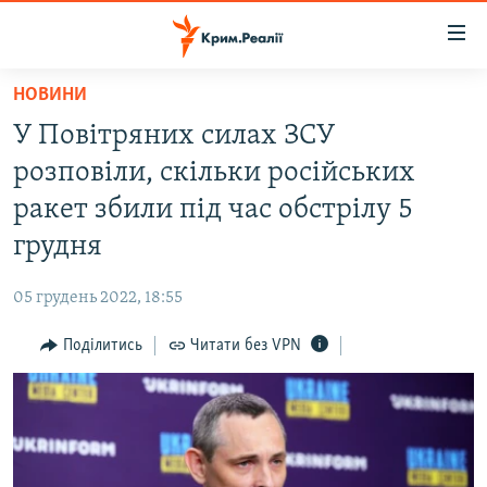
Доступність
посилання
Перейти
НОВИНИ
до
НОВИНИ
У Повітряних силах ЗСУ
основного
ВОДА.КРИМ
матеріалу
розповіли, скільки російських
ВІДЕО ТА ФОТО
Перейти
ракет збили під час обстрілу 5
до
ПОЛІТИКА
грудня
основної
БЛОГИ
навігації
05 грудень 2022, 18:55
Перейти
ПОГЛЯД
до
Поділитись
Читати без VPN
ІНТЕРВ'Ю
пошуку
ВСЕ ЗА ДЕНЬ
СПЕЦПРОЕКТИ
ЯК ОБІЙТИ БЛОКУВАННЯ
ДЕПОРТАЦІЯ