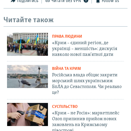
Поділитись
Читати без VPN
Follow us
Читайте також
ПРАВА ЛЮДИНИ
«Крим – єдиний регіон, де
українці – меншість»: дискусія
навколо нової пам'ятної дати
ВІЙНА ТА КРИМ
Російська влада обіцяє закрити
морський шлях українським
БпЛА до Севастополя. Чи реально
це?
СУСПІЛЬСТВО
«Крим – не Росія»: маркетплейс
Ozon припинив прийом нових
замовлень на Кримському
півострові