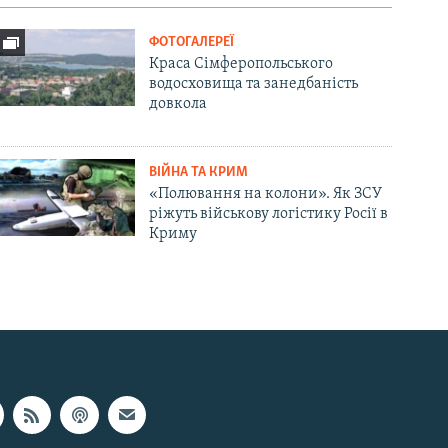
ФОТОГАЛЕРЕЇ
Краса Сімферопольського
водосховища та занедбаність
довкола
ВІЙНА ТА КРИМ
«Полювання на колони». Як ЗСУ
ріжуть військову логістику Росії в
Криму