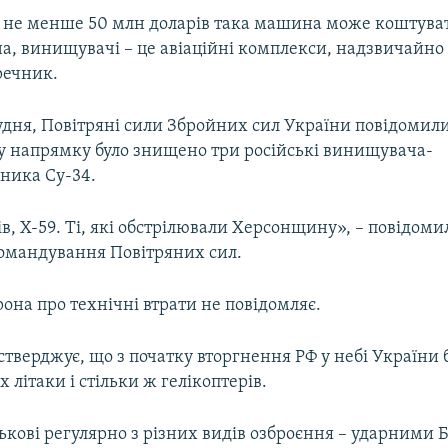
 не менше 50 млн доларів така машина може коштуват
а, винищувачі – це авіаційні комплекси, надзвичайно
 речник.
удня, Повітряні сили Збройних сил України повідомили
у напрямку було знищено три російські винищувача-
ника Су-34.
ів, Х-59. Ті, які обстрілювали Херсонщину», – повідоми
омандування Повітряних сил.
рона про технічні втрати не повідомляє.
тверджує, що з початку вторгнення РФ у небі України
х літаки і стільки ж гелікоптерів.
ськові регулярно з різних видів озброєння – ударними 