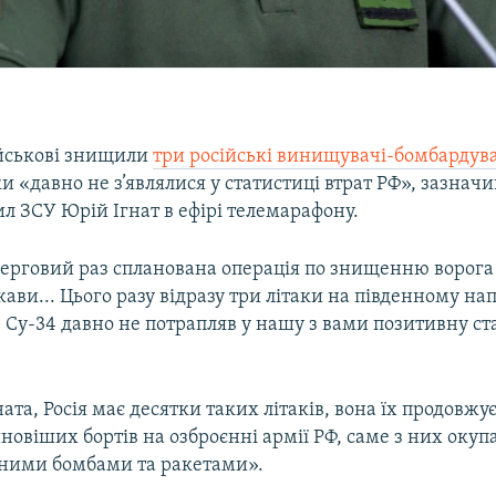
ійськові знищили
три російські винищувачі-бомбарду
аки «давно не з’являлися у статистиці втрат РФ», зазнач
л ЗСУ Юрій Ігнат в ефірі телемарафону.
черговий раз спланована операція по знищенню ворога 
ави... Цього разу відразу три літаки на південному на
. Су-34 давно не потрапляв у нашу з вами позитивну ст
ата, Росія має десятки таких літаків, вона їх продовжу
йновіших бортів на озброєнні армії РФ, саме з них оку
йними бомбами та ракетами».