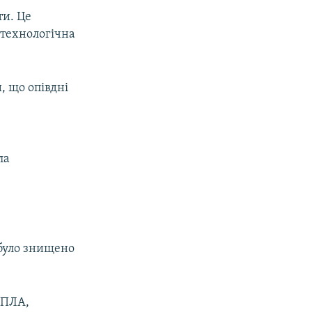
и. Це
 технологічна
, що опівдні
ла
 було знищено
БПЛА,