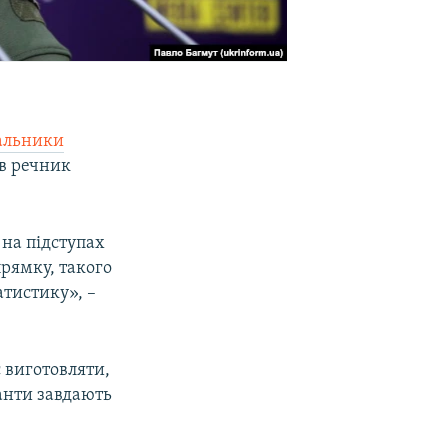
вальники
ив речник
на підступах
прямку, такого
атистику», –
є виготовляти,
панти завдають