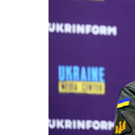
ВІДЕОУРОКИ «ELIFBE»
СВІДЧЕННЯ ОКУПАЦІЇ
УКРАЇНСЬКА ПРОБЛЕМА КРИМУ
ІНФОГРАФІКА