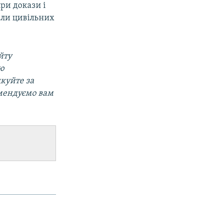
ри докази і
іли цивільних
йту
ою
дкуйте за
омендуємо вам