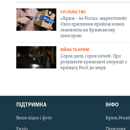
СУСПІЛЬСТВО
«Крим – не Росія»: маркетплейс
Ozon припинив прийом нових
замовлень на Кримському
півострові
ВІЙНА ТА КРИМ
Сорок днів, сорок ночей. Про
результати кримської операції з
примусу Росії до миру
Русский
ПІДТРИМКА
ІНФО
Qırımtatar
Ваше відео і фото
Крим.Реалії
ДОЛУЧАЙСЯ!
Радіо
Передрук