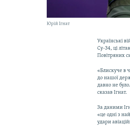
Юрій Ігнат
Українські в
Су-34, ці літ
Повітряних си
«Блискуче в 
до нашої держ
давно не було
сказав Ігнат.
За даними Ігн
«це одні з на
удари авіаці