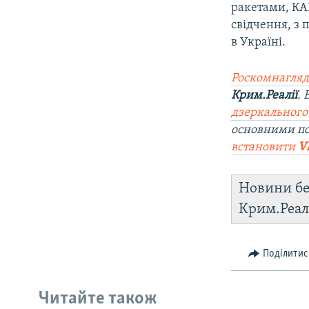
ракетами, КАБ
свідчення, з 
в Україні.
Роскомнагляд
Крим.Реалії
.
дзеркального
основними по
встановити
V
Новини бе
Крим.Реал
Поділитис
Читайте також