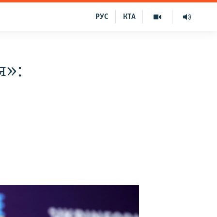
РУС
КТА
я»: