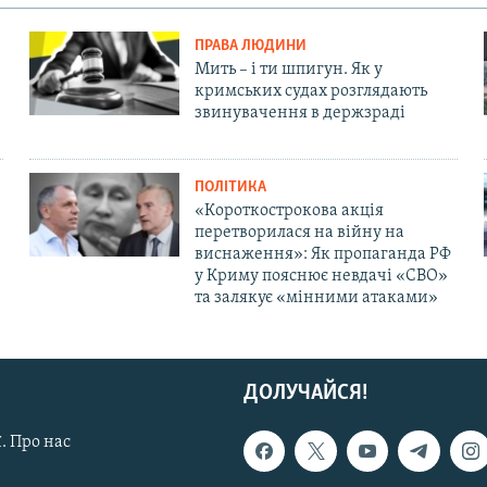
ПРАВА ЛЮДИНИ
Мить – і ти шпигун. Як у
кримських судах розглядають
звинувачення в держзраді
ПОЛІТИКА
«Короткострокова акція
перетворилася на війну на
виснаження»: Як пропаганда РФ
у Криму пояснює невдачі «СВО»
та залякує «мінними атаками»
ДОЛУЧАЙСЯ!
. Про нас