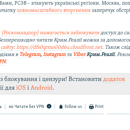
ами, РСЗВ – атакують українські регіони. Москва, поп
початку
повномасштабного вторгнення
заперечує обстр
 (Роскомнадзор) намагається заблокувати
доступ до са
 Безперешкодно читати Крим.Реалії можна за допомог
 сайту
:
https://dfs0qrmo00d6u.cloudfront.net
. Також слі
діями в
Telegram
,
Instagram
та
Viber
Крим.Реалії
. Рек
PN
.
з блокування і цензури! Встановити
додаток
ії для
iOS
і
Android
.
ь
Читати без VPN
Follow us
Print