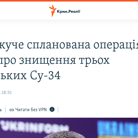
куче спланована операці
 про знищення трьох
ських Су-34
 18:31
ь
Читати без VPN