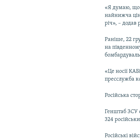
«Я думаю, що
найнижча цін
річ», – додав
Раніше, 22 гр
на південном
бомбардуваль
«Це носії КАБ
пресслужба к
Російська сто
Генштаб ЗСУ с
324 російськи
Російські вій