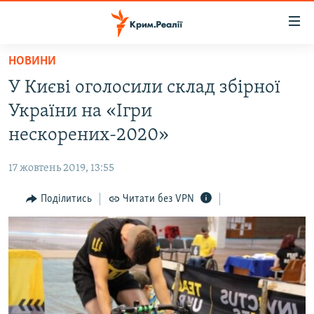
Доступність
посилання
Перейти
НОВИНИ
до
НОВИНИ
У Києві оголосили склад збірної
основного
ВОДА.КРИМ
матеріалу
України на «Ігри
ВІДЕО ТА ФОТО
Перейти
нескорених-2020»
до
ПОЛІТИКА
основної
17 жовтень 2019, 13:55
БЛОГИ
навігації
Перейти
Поділитись
Читати без VPN
ПОГЛЯД
до
ІНТЕРВ'Ю
пошуку
ВСЕ ЗА ДЕНЬ
СПЕЦПРОЕКТИ
ЯК ОБІЙТИ БЛОКУВАННЯ
ДЕПОРТАЦІЯ