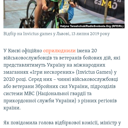
ВІДЕОУРОКИ «ELIFBE»
Русский
СВІДЧЕННЯ ОКУПАЦІЇ
Qırımtatar
УКРАЇНСЬКА ПРОБЛЕМА КРИМУ
Відбір на Invictus games у Львові, 13 липня 2019 року
ДОЛУЧАЙСЯ!
ІНФОГРАФІКА
У Києві офіційно
оприлюднили
імена 20
військовослужбовців та ветеранів бойових дій, які
Усі сайти RFE/RL
представлятимуть Україну на міжнародних
змаганнях «Ігри нескорених» (Invictus Games) у
2020 році. Серед них – чинні військовослужбовці
або ветерани Збройних сил України, підрозділів
системи МВС (Національної гвардії та
прикордонної служби України) з різних регіонів
країни.
Як повідомила голова відбіркової комісії, міністр у