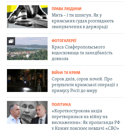
ПРАВА ЛЮДИНИ
Мить – і ти шпигун. Як у
кримських судах розглядають
звинувачення в держзраді
ФОТОГАЛЕРЕЇ
Краса Сімферопольського
водосховища та занедбаність
довкола
ВІЙНА ТА КРИМ
Сорок днів, сорок ночей. Про
результати кримської операції з
примусу Росії до миру
ПОЛІТИКА
«Короткострокова акція
перетворилася на війну на
виснаження»: Як пропаганда РФ
у Криму пояснює невдачі «СВО»