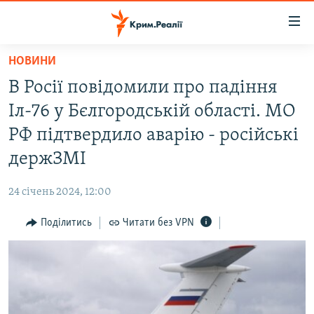
Доступність
посилання
Перейти
НОВИНИ
до
НОВИНИ
В Росії повідомили про падіння
основного
ВОДА.КРИМ
матеріалу
Іл-76 у Бєлгородській області. МО
ВІДЕО ТА ФОТО
Перейти
РФ підтвердило аварію - російські
до
ПОЛІТИКА
держЗМІ
основної
БЛОГИ
навігації
24 січень 2024, 12:00
Перейти
ПОГЛЯД
до
Поділитись
Читати без VPN
ІНТЕРВ'Ю
пошуку
ВСЕ ЗА ДЕНЬ
СПЕЦПРОЕКТИ
ЯК ОБІЙТИ БЛОКУВАННЯ
ДЕПОРТАЦІЯ