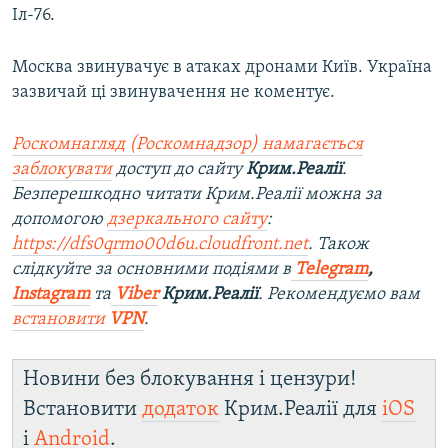
Іл-76.
Москва звинувачує в атаках дронами Київ. Україна
зазвичай ці звинувачення не коментує.
Роскомнагляд (Роскомнадзор) намагається
заблокувати
доступ до сайту
Крим.Реалії
.
Безперешкодно читати Крим.Реалії можна за
допомогою
дзеркального сайту
:
https://dfs0qrmo00d6u.cloudfront.net
. Також
слідкуйте за основними подіями в
Telegram
,
Instagram
та
Viber
Крим.Реалії
. Рекомендуємо вам
встановити
VPN
.
Новини без блокування і цензури!
Встановити
додаток
Крим.Реалії для
iOS
і
Android
.