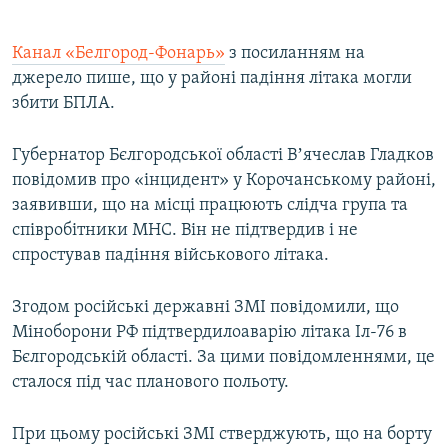
Канал «Белгород-Фонарь»
з посиланням на
джерело пише, що у районі падіння літака могли
збити БПЛА.
Губернатор Бєлгородської області Вʼячеслав Гладков
повідомив про «інцидент» у Корочанському районі,
заявивши, що на місці працюють слідча група та
співробітники МНС. Він не підтвердив і не
спростував падіння військового літака.
Згодом російські державні ЗМІ повідомили, що
Міноборони РФ підтвердилоаварію літака Іл-76 в
Бєлгородській області. За цими повідомленнями, це
сталося під час планового польоту.
При цьому російські ЗМІ стверджують, що на борту