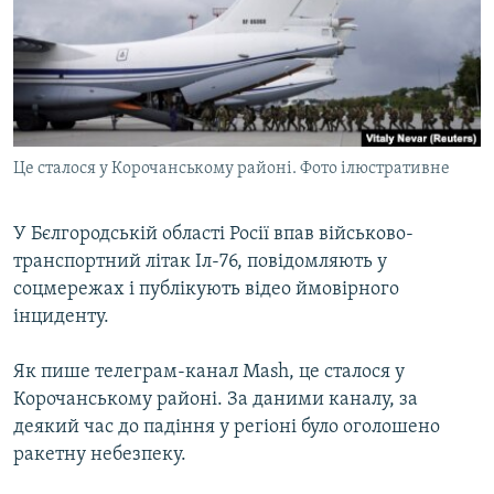
ВІДЕОУРОКИ «ELIFBE»
Русский
СВІДЧЕННЯ ОКУПАЦІЇ
Qırımtatar
УКРАЇНСЬКА ПРОБЛЕМА КРИМУ
ДОЛУЧАЙСЯ!
ІНФОГРАФІКА
Це сталося у Корочанському районі. Фото ілюстративне
У Бєлгородській області Росії впав військово-
Усі сайти RFE/RL
транспортний літак Іл-76, повідомляють у
соцмережах і публікують відео ймовірного
інциденту.
Як пише телеграм-канал Mash, це сталося у
Корочанському районі. За даними каналу, за
деякий час до падіння у регіоні було оголошено
ракетну небезпеку.