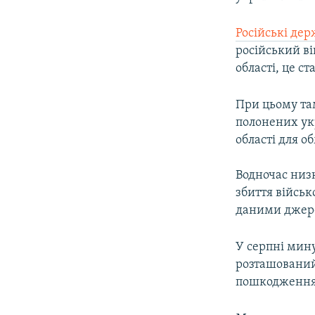
Російські де
російський ві
області, це ст
При цьому там
полонених укр
області для о
Водночас низ
збиття військ
даними джерел
У серпні мин
розташований 
пошкодження ч