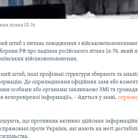
ння літака ІЛ-76
ий штаб з питань поводження з військовополоненими 
борони РФ про падіння російського літака Іл-76, який н
раїнських військовополонених.
ний штаб, інші профільні структури збирають та аналі
формацію. До оприлюднення офіційних заяв або комент
ми особами або органами закликаємо ЗМІ та громадя
 неперевіреної інформації», – йдеться у заяві,
оприлю
лошують, що противник активно здійснює інформаційн
 спрямовані проти України, які мають на меті дестабіл
суспільства.