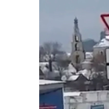
ВІДЕОУРОКИ «ELIFBE»
СВІДЧЕННЯ ОКУПАЦІЇ
УКРАЇНСЬКА ПРОБЛЕМА КРИМУ
ІНФОГРАФІКА