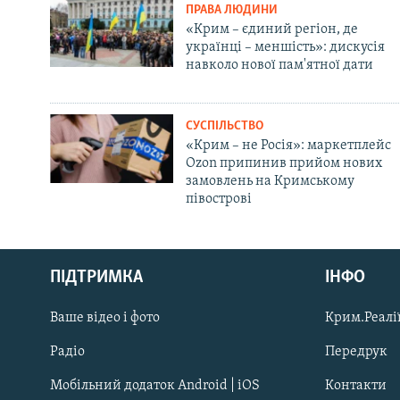
ПРАВА ЛЮДИНИ
«Крим – єдиний регіон, де
українці – меншість»: дискусія
навколо нової пам'ятної дати
СУСПІЛЬСТВО
«Крим – не Росія»: маркетплейс
Ozon припинив прийом нових
замовлень на Кримському
півострові
Русский
ПІДТРИМКА
ІНФО
Qırımtatar
Ваше відео і фото
Крим.Реалії
ДОЛУЧАЙСЯ!
Радіо
Передрук
Мобільний додаток Android | iOS
Контакти