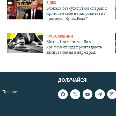
ВІДЕО
Блокада без сухопутної операції:
Крим сам себе не заправить і не
прогодує | Крим.Реалії
ПРАВА ЛЮДИНИ
Мить – і ти шпигун. Як у
кримських судах розглядають
звинувачення в держзраді
ДОЛУЧАЙСЯ!
. Про нас