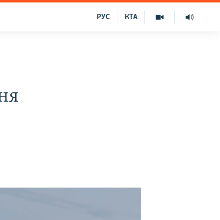
РУС
КТА
ння