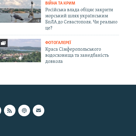
ВІЙНА ТА КРИМ
Російська влада обіцяє закрити
морський шлях українським
БпЛА до Севастополя. Чи реально
це?
ФОТОГАЛЕРЕЇ
Краса Сімферопольського
водосховища та занедбаність
довкола