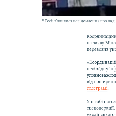
У Росії з'явилися повідомлення про паді
Координаційн
на заяву Міно
перевозив ук
«Координацій
необхідну ін
уповноважени
від поширення
телеграмі
.
У штабі наго
спецоперації,
українського 