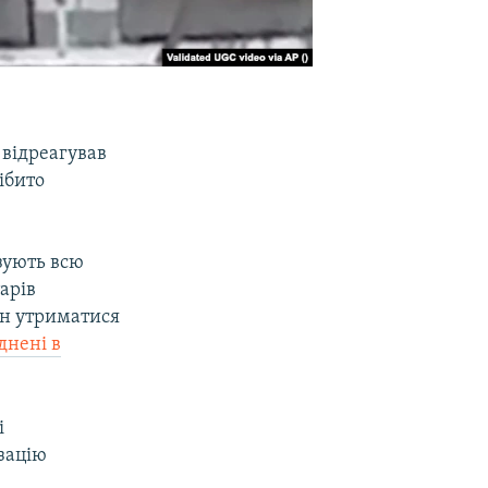
відреагував
ібито
зують всю
арів
н утриматися
днені в
і
ізацію