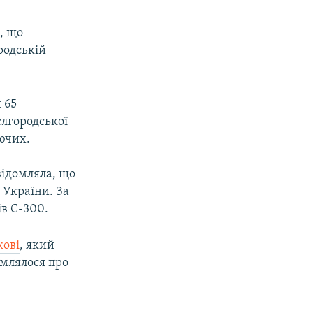
и
,
що
родській
 65
єлгородської
уючих.
відомляла, що
 України. За
ів С-300.
кові
, який
омлялося про