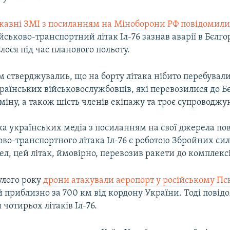
ржавні ЗМІ з посиланням на Міноборони
РФ повідомил
йськово-транспортний літак Іл-76 зазнав аварії в Бєлго
алося під час планового польоту.
 стверджувалиь, що на борту літака нібито перебували
аїнських військовослужбовців, які перевозилися до Б
бміну, а також шість членів екіпажу та троє супроводж
ка українських медіа з посиланням на свої джерела по
ово-транспортного літака Іл-76 є роботою Збройних сил
, цей літак, ймовірно, перевозив ракети до комплекс
улого року
дрони атакували аеропорт у російському Пс
приблизно за 700 км від кордону України. Тоді повід
отирьох літаків Іл-76.