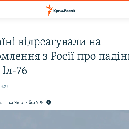
їні відреагували на
млення з Росії про паді
 Іл-76
13:23
ь
Читати без VPN