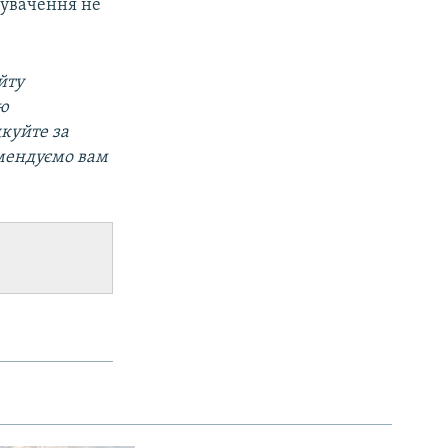
нувачення не
йту
ою
дкуйте за
омендуємо вам