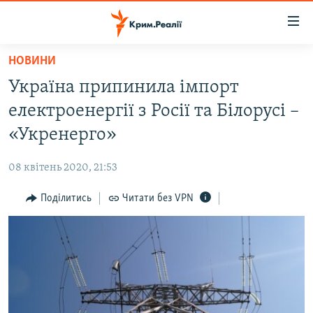
Доступність
посилання
Перейти
НОВИНИ
до
НОВИНИ
Україна припинила імпорт
основного
ВОДА.КРИМ
матеріалу
електроенергії з Росії та Білорусі –
ВІДЕО ТА ФОТО
Перейти
«Укренерго»
до
ПОЛІТИКА
основної
08 квітень 2020, 21:53
БЛОГИ
навігації
Перейти
Поділитись
Читати без VPN
ПОГЛЯД
до
ІНТЕРВ'Ю
пошуку
ВСЕ ЗА ДЕНЬ
СПЕЦПРОЕКТИ
ЯК ОБІЙТИ БЛОКУВАННЯ
ДЕПОРТАЦІЯ