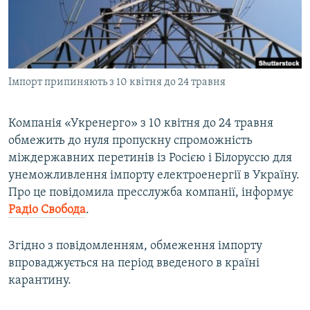
ВІДЕОУРОКИ «ELIFBE»
Русский
СВІДЧЕННЯ ОКУПАЦІЇ
Qırımtatar
УКРАЇНСЬКА ПРОБЛЕМА КРИМУ
Імпорт припиняють з 10 квітня до 24 травня
ДОЛУЧАЙСЯ!
ІНФОГРАФІКА
Компанія «Укренерго» з 10 квітня до 24 травня
обмежить до нуля пропускну спроможність
Усі сайти RFE/RL
міждержавних перетинів із Росією і Білоруссю для
унеможливлення імпорту електроенергії в Україну.
Про це повідомила пресслужба компанії, інформує
Радіо Свобода
.
Згідно з повідомленням, обмеження імпорту
впроваджується на період введеного в країні
карантину.