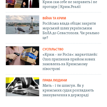
Крим сам себе не заправить і не
прогодує | Крим.Реалії
ВІЙНА ТА КРИМ
Російська влада обіцяє закрити
морський шлях українським
БпЛА до Севастополя. Чи реально
це?
СУСПІЛЬСТВО
«Крим – не Росія»: маркетплейс
Ozon припинив прийом нових
замовлень на Кримському
півострові
ПРАВА ЛЮДИНИ
Мить – і ти шпигун. Як у
кримських судах розглядають
звинувачення в держзраді