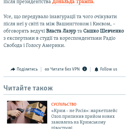
після президентства
Дональда Трампа
.
Усе, що передувало інавгурації та чого очікувати
після неї у світі та між Вашингтоном і Києвом, –
обговорять ведучі
Власта Лазур
та
Сашко Шевченко
з експертами в студії та кореспондентами Радіо
Свобода і Голосу Америки.
Поділитись
Читати без VPN
Follow us
Читайте також
СУСПІЛЬСТВО
«Крим – не Росія»: маркетплейс
Ozon припинив прийом нових
замовлень на Кримському
півострові