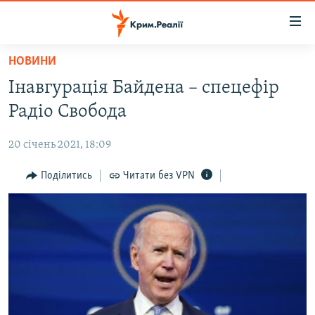
Доступність
посилання
Перейти
НОВИНИ
до
НОВИНИ
Інавгурація Байдена – спецефір
основного
ВОДА.КРИМ
матеріалу
Радіо Свобода
ВІДЕО ТА ФОТО
Перейти
до
20 січень 2021, 18:09
ПОЛІТИКА
основної
БЛОГИ
Поділитись
Читати без VPN
навігації
Перейти
ПОГЛЯД
до
ІНТЕРВ'Ю
пошуку
ВСЕ ЗА ДЕНЬ
СПЕЦПРОЕКТИ
ЯК ОБІЙТИ БЛОКУВАННЯ
ДЕПОРТАЦІЯ