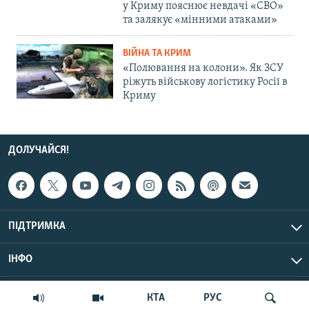
у Криму пояснює невдачі «СВО»
та залякує «мінними атаками»
ВІЙНА ТА КРИМ
«Полювання на колони». Як ЗСУ
ріжуть військову логістику Росії в
Криму
ДОЛУЧАЙСЯ!
ПІДТРИМКА
ІНФО
© Крим.Реалії, 2026 | Усі права застережено.
КТА
РУС