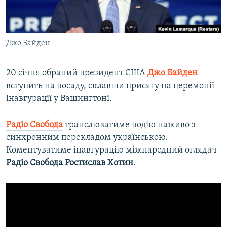
ВІДЕОУРОКИ «ELIFBE»
Русский
СВІДЧЕННЯ ОКУПАЦІЇ
Qırımtatar
Джо Байден
УКРАЇНСЬКА ПРОБЛЕМА КРИМУ
ДОЛУЧАЙСЯ!
ІНФОГРАФІКА
20 січня обраний президент США
Джо Байден
вступить на посаду, склавши присягу на церемонії
інавгурації у Вашингтоні.
Усі сайти RFE/RL
Радіо Свобода
транслюватиме подію наживо з
синхронним перекладом українською.
Коментуватиме інавгурацію міжнародний оглядач
Радіо Свобода
Ростислав Хотин
.