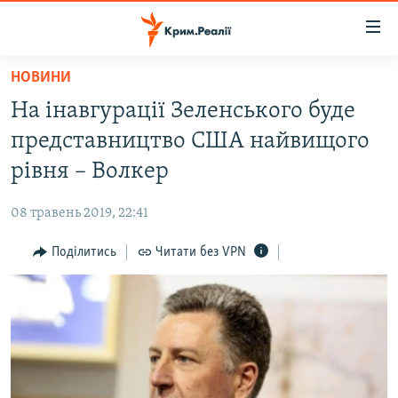
Доступність
посилання
Перейти
НОВИНИ
до
НОВИНИ
На інавгурації Зеленського буде
основного
ВОДА.КРИМ
матеріалу
представництво США найвищого
ВІДЕО ТА ФОТО
Перейти
рівня – Волкер
до
ПОЛІТИКА
основної
08 травень 2019, 22:41
БЛОГИ
навігації
Перейти
Поділитись
Читати без VPN
ПОГЛЯД
до
ІНТЕРВ'Ю
пошуку
ВСЕ ЗА ДЕНЬ
СПЕЦПРОЕКТИ
ЯК ОБІЙТИ БЛОКУВАННЯ
ДЕПОРТАЦІЯ