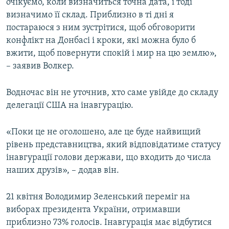
очікуємо, коли визначиться точна дата, і тоді
визначимо її склад. Приблизно в ті дні я
постараюся з ним зустрітися, щоб обговорити
конфлікт на Донбасі і кроки, які можна було б
вжити, щоб повернути спокій і мир на цю землю»,
– заявив Волкер.
Водночас він не уточнив, хто саме увійде до складу
делегації США на інавгурацію.
«Поки це не оголошено, але це буде найвищий
рівень представництва, який відповідатиме статусу
інавгурації голови держави, що входить до числа
наших друзів», – додав він.
21 квітня Володимир Зеленський переміг на
виборах президента України, отримавши
приблизно 73% голосів. Інавгурація має відбутися