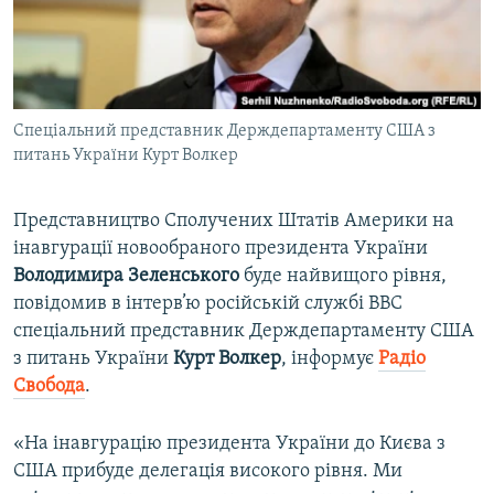
ВІДЕОУРОКИ «ELIFBE»
Русский
СВІДЧЕННЯ ОКУПАЦІЇ
Qırımtatar
УКРАЇНСЬКА ПРОБЛЕМА КРИМУ
Спеціальний представник Держдепартаменту США з
ДОЛУЧАЙСЯ!
ІНФОГРАФІКА
питань України Курт Волкер
Представництво Сполучених Штатів Америки на
Усі сайти RFE/RL
інавгурації новообраного президента України
Володимира
Зеленського
буде найвищого рівня,
повідомив в інтерв’ю російській службі BBC
спеціальний представник Держдепартаменту США
з питань України
Курт
Волкер
, інформує
Радіо
Свобода
.​
«На інавгурацію президента України до Києва з
США прибуде делегація високого рівня. Ми