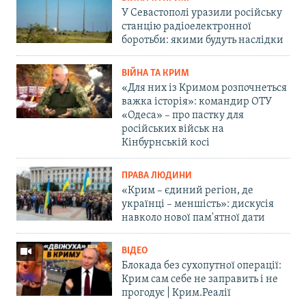
У Севастополі уразили російську
станцію радіоелектронної
боротьби: якими будуть наслідки
ВІЙНА ТА КРИМ
«Для них із Кримом розпочнеться
важка історія»: командир ОТУ
«Одеса» – про пастку для
російських військ на
Кінбурнській косі
ПРАВА ЛЮДИНИ
«Крим – єдиний регіон, де
українці – меншість»: дискусія
навколо нової пам'ятної дати
ВІДЕО
Блокада без сухопутної операції:
Крим сам себе не заправить і не
прогодує | Крим.Реалії