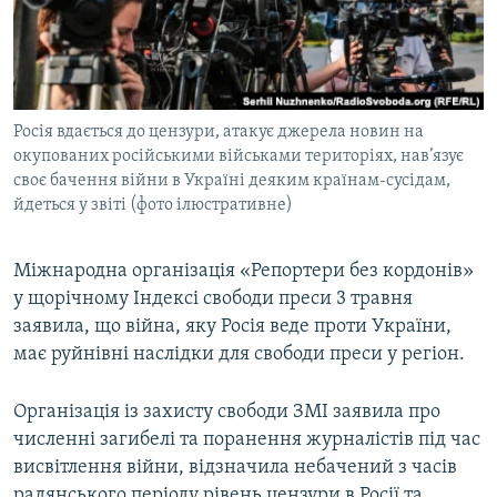
ВІДЕОУРОКИ «ELIFBE»
Русский
СВІДЧЕННЯ ОКУПАЦІЇ
Qırımtatar
УКРАЇНСЬКА ПРОБЛЕМА КРИМУ
Росія вдається до цензури, атакує джерела новин на
ДОЛУЧАЙСЯ!
ІНФОГРАФІКА
окупованих російськими військами територіях, нав’язує
своє бачення війни в Україні деяким країнам-сусідам,
йдеться у звіті (фото ілюстративне)
Усі сайти RFE/RL
Міжнародна організація «Репортери без кордонів»
у щорічному Індексі свободи преси 3 травня
заявила, що війна, яку Росія веде проти України,
має руйнівні наслідки для свободи преси у регіон.
Організація із захисту свободи ЗМІ заявила про
численні загибелі та поранення журналістів під час
висвітлення війни, відзначила небачений з часів
радянського періоду рівень цензури в Росії та