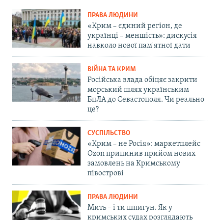
ПРАВА ЛЮДИНИ
«Крим – єдиний регіон, де
українці – меншість»: дискусія
навколо нової пам'ятної дати
ВІЙНА ТА КРИМ
Російська влада обіцяє закрити
морський шлях українським
БпЛА до Севастополя. Чи реально
це?
СУСПІЛЬСТВО
«Крим – не Росія»: маркетплейс
Ozon припинив прийом нових
замовлень на Кримському
півострові
ПРАВА ЛЮДИНИ
Мить – і ти шпигун. Як у
кримських судах розглядають