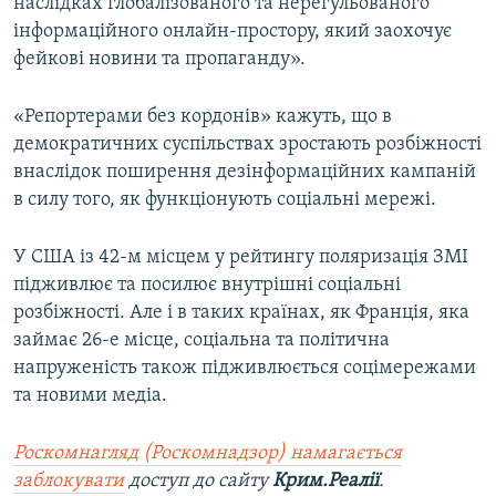
наслідках глобалізованого та нерегульованого
інформаційного онлайн-простору, який заохочує
фейкові новини та пропаганду».
«Репортерами без кордонів» кажуть, що в
демократичних суспільствах зростають розбіжності
внаслідок поширення дезінформаційних кампаній
в силу того, як функціонують соціальні мережі.
У США із 42-м місцем у рейтингу поляризація ЗМІ
підживлює та посилює внутрішні соціальні
розбіжності. Але і в таких країнах, як Франція, яка
займає 26-е місце, соціальна та політична
напруженість також підживлюється соцімережами
та новими медіа.
Роскомнагляд (Роскомнадзор) намагається
заблокувати
доступ до сайту
Крим.Реалії
.