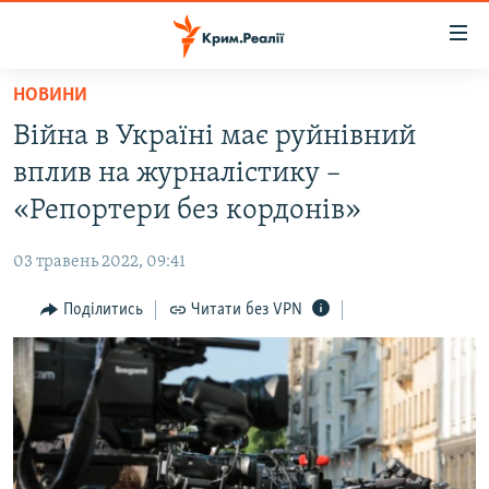
Доступність
посилання
Перейти
НОВИНИ
до
НОВИНИ
Війна в Україні має руйнівний
основного
ВОДА.КРИМ
матеріалу
вплив на журналістику –
ВІДЕО ТА ФОТО
Перейти
«Репортери без кордонів»
до
ПОЛІТИКА
основної
03 травень 2022, 09:41
БЛОГИ
навігації
Перейти
Поділитись
Читати без VPN
ПОГЛЯД
до
ІНТЕРВ'Ю
пошуку
ВСЕ ЗА ДЕНЬ
СПЕЦПРОЕКТИ
ЯК ОБІЙТИ БЛОКУВАННЯ
ДЕПОРТАЦІЯ