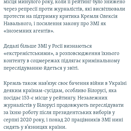
місця минулого року, коли її рейтинг було знижено
через репресії проти журналістів, які висвітлювали
протести на підтримку критика Кремля Олексія
Навального, і посилення закону про ЗМІ як
«іноземних агентів».
Дедалі більше ЗМІ у Росії визнаються
«екстремістськими», а розповсюдження їхнього
контенту в соцмережах підлягає кримінальному
переслідуванню йдеться у звіті.
Кремль також нав’язує своє бачення війни в Україні
деяким країнам-сусідам, особливо Білорусі, яка
посідає 153-є місце у рейтингу. Незалежних
журналістів у Білорусі продовжують переслідувати
за їхню роботу після президентських виборів у
серпні 2020 року, і понад 20 працівників ЗМІ нині
сидять у в’язницях країни.