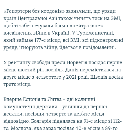
«Репортери без кордонів» зазначили, що уряди
країн Центральної Азії також чинять тиск на ЗМІ,
щоб ті забезпечували більш «нейтральне»
висвітлення війни в Україні. У Туркменистані,
який займає 177-е місце, всі ЗМІ, всі підконтрольні
уряду, ігнорують війну, йдеться в повідомленні.
У рейтингу свободи преси Норвегія посідає перше
місце шостий рік поспіль. Данія перемістилася на
друге місце з четвертого у 2021 році, Швеція посіла
третє місце.
Вперше Естонія та Литва – дві колишні
комуністичні держави – увійшли до першої
десятки, посівши четверте та дев’яте місця
відповідно. Болгарія піднялася на 91-е місце зі 112-
го, Молдова, яка зараз посідає 40-е місце з 89-го