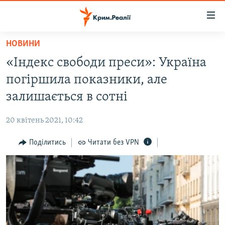
Доступність
посилання
Перейти
НОВИНИ
до
НОВИНИ
«Індекс свободи преси»: Україна
основного
ВОДА.КРИМ
матеріалу
погіршила показники, але
ВІДЕО ТА ФОТО
Перейти
залишається в сотні
до
ПОЛІТИКА
основної
20 квітень 2021, 10:42
БЛОГИ
навігації
Перейти
Поділитись
Читати без VPN
ПОГЛЯД
до
ІНТЕРВ'Ю
пошуку
ВСЕ ЗА ДЕНЬ
СПЕЦПРОЕКТИ
ЯК ОБІЙТИ БЛОКУВАННЯ
ДЕПОРТАЦІЯ