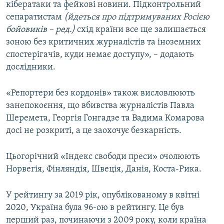
кібератаки та фейкові новини. Підконтрольний
сепаратистам
(йдеться про підтримуваних Росією
бойовиків – ред.)
схід країни все ще залишається
зоною без критичних журналістів та іноземних
спостерігачів, куди немає доступу», – додають
дослідники.
«Репортери без кордонів» також висловлюють
занепокоєння, що вбивства журналістів Павла
Шеремета, Георгія Гонгадзе та Вадима Комарова
досі не розкриті, а це заохочує безкарність.
Цьогорічний «Індекс свободи преси» очолюють
Норвегія, Фінляндія, Швеція, Данія, Коста-Рика.
У рейтингу за 2019 рік, опублікованому в квітні
2020, Україна була 96-ою в рейтингу. Це був
перший раз, починаючи з 2009 року, коли країна