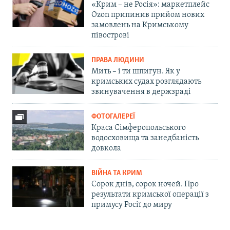
«Крим – не Росія»: маркетплейс
Ozon припинив прийом нових
замовлень на Кримському
півострові
ПРАВА ЛЮДИНИ
Мить – і ти шпигун. Як у
кримських судах розглядають
звинувачення в держзраді
ФОТОГАЛЕРЕЇ
Краса Сімферопольського
водосховища та занедбаність
довкола
ВІЙНА ТА КРИМ
Сорок днів, сорок ночей. Про
результати кримської операції з
примусу Росії до миру