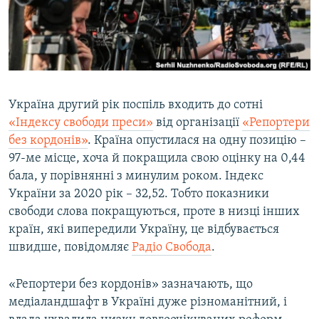
ВІДЕОУРОКИ «ELIFBE»
Русский
СВІДЧЕННЯ ОКУПАЦІЇ
Qırımtatar
УКРАЇНСЬКА ПРОБЛЕМА КРИМУ
ДОЛУЧАЙСЯ!
ІНФОГРАФІКА
Україна другий рік поспіль входить до сотні
«Індексу свободи преси»
від організації
«Репортери
без кордонів»
. Країна опустилася на одну позицію –
Усі сайти RFE/RL
97-ме місце, хоча й покращила свою оцінку на 0,44
бала, у порівнянні з минулим роком. Індекс
України за 2020 рік – 32,52. Тобто показники
свободи слова покращуються, проте в низці інших
країн, які випередили Україну, це відбувається
швидше, повідомляє
Радіо Свобода
.
«Репортери без кордонів» зазначають, що
медіаландшафт в Україні дуже різноманітний, і