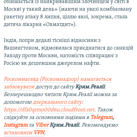
обіймається із найкривавішим злочинцем у світі в
Москві у такий день» (маючи на увазі комбіновану
ракетну атаку 8 липня, ціллю якої, зокрема, стала
дитяча лікарня «Охматдит»).
Індія, попри дедалі тісніші відносини з
Вашингтоном, відмовилася приєднатися до санкцій
Заходу проти Москви, натомість співпрацює з
Росією як дешевшим джерелом нафти.
Роскомнагляд (Роскомнадзор) намагається
заблокувати
доступ до сайту
Крим.Реалії
.
Безперешкодно читати Крим.Реалії можна за
допомогою
дзеркального сайту
:
https://dfs0qrmo00d6u.cloudfront.net
. Також
слідкуйте за основними подіями в
Telegram
,
Instagram
та
Viber
Крим.Реалії
. Рекомендуємо
встановити
VPN
.