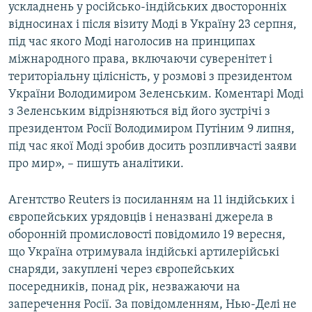
ускладнень у російсько-індійських двосторонніх
відносинах і після візиту Моді в Україну 23 серпня,
під час якого Моді наголосив на принципах
міжнародного права, включаючи суверенітет і
територіальну цілісність, у розмові з президентом
України Володимиром Зеленським. Коментарі Моді
з Зеленським відрізняються від його зустрічі з
президентом Росії Володимиром Путіним 9 липня,
під час якої Моді зробив досить розпливчасті заяви
про мир», – пишуть аналітики.
Агентство Reuters із посиланням на 11 індійських і
європейських урядовців і неназвані джерела в
оборонній промисловості повідомило 19 вересня,
що Україна отримувала індійські артилерійські
снаряди, закуплені через європейських
посередників, понад рік, незважаючи на
заперечення Росії. За повідомленням, Нью-Делі не