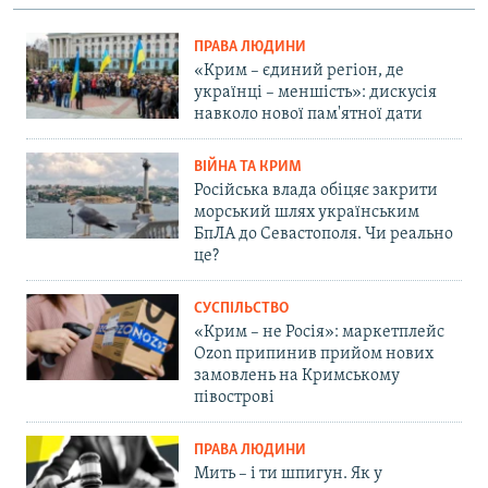
ПРАВА ЛЮДИНИ
«Крим – єдиний регіон, де
українці – меншість»: дискусія
навколо нової пам'ятної дати
ВІЙНА ТА КРИМ
Російська влада обіцяє закрити
морський шлях українським
БпЛА до Севастополя. Чи реально
це?
СУСПІЛЬСТВО
«Крим – не Росія»: маркетплейс
Ozon припинив прийом нових
замовлень на Кримському
півострові
ПРАВА ЛЮДИНИ
Мить – і ти шпигун. Як у