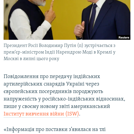
ВІДЕОУРОКИ «ELIFBE»
Русский
СВІДЧЕННЯ ОКУПАЦІЇ
Qırımtatar
УКРАЇНСЬКА ПРОБЛЕМА КРИМУ
ДОЛУЧАЙСЯ!
ІНФОГРАФІКА
Президент Росії Володимир Путін (п) зустрічається з
прем’єр-міністром Індії Нарендрою Моді в Кремлі у
Москві в липні цього року
Усі сайти RFE/RL
Повідомлення про передачу індійських
артилерійських снарядів Україні через
європейських посередників породжують
напруженість у російсько-індійських відносинах,
пише у своєму новому звіті американський
Інститут вивчення війни (ISW)
.
«Інформація про поставки з’явилася на тлі