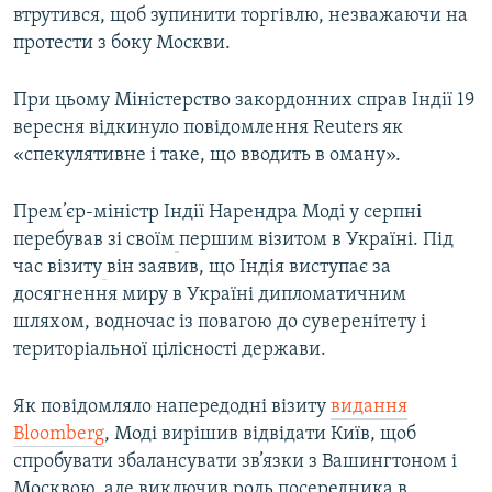
втрутився, щоб зупинити торгівлю, незважаючи на
протести з боку Москви.
При цьому Міністерство закордонних справ Індії 19
вересня відкинуло повідомлення Reuters як
«спекулятивне і таке, що вводить в оману».
Прем’єр-міністр Індії Нарендра Моді у серпні
перебував зі своїм
першим візитом в Україні. Під
час візиту
він заявив, що Індія виступає за
досягнення миру в Україні дипломатичним
шляхом, водночас із повагою до суверенітету і
територіальної цілісності держави.
Як повідомляло напередодні візиту
видання
Bloomberg
, Моді вирішив відвідати Київ, щоб
спробувати збалансувати зв’язки з Вашингтоном і
Москвою, але виключив роль посередника в