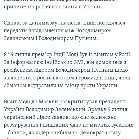
припиненні російської війни в Україні.
Однак, за даними журналістів, Індія погодилася
передати повідомлення між Володимиром
Зеленським і Володимиром Путіним.
8 і 9 липня премʼєр Індії Моді був із візитом у Росії.
За інформацією індійських ЗМІ, він домовився з
російським лідером Володимиром Путіним щодо
звільнення з російської армії громадян Індії, яких
обманом відправили на війну проти України.
Візит Моді до Москви розкритикував президент
України Володимир Зеленський. Зранку 9 липня
український лідер заявив, що «це величезне
розчарування і нищівний удар по мирних зусиллях
– бачити, як лідер найбільшої демократії світу