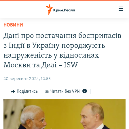
Доступність
посилання
Перейти
НОВИНИ
до
НОВИНИ
Дані про постачання боєприпасів
основного
ВОДА.КРИМ
матеріалу
з Індії в Україну породжують
ВІДЕО ТА ФОТО
Перейти
напруженість у відносинах
до
ПОЛІТИКА
Москви та Делі – ISW
основної
БЛОГИ
навігації
20 вересень 2024, 12:55
Перейти
ПОГЛЯД
до
Поділитись
Читати без VPN
ІНТЕРВ'Ю
пошуку
ВСЕ ЗА ДЕНЬ
СПЕЦПРОЕКТИ
ЯК ОБІЙТИ БЛОКУВАННЯ
ДЕПОРТАЦІЯ