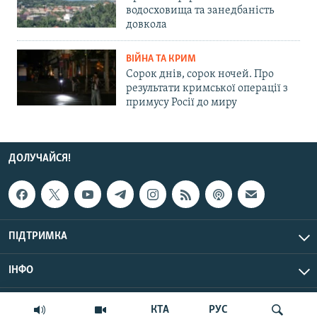
водосховища та занедбаність
довкола
ВІЙНА ТА КРИМ
Сорок днів, сорок ночей. Про
результати кримської операції з
примусу Росії до миру
ДОЛУЧАЙСЯ!
ПІДТРИМКА
ІНФО
© Крим.Реалії, 2026 | Усі права застережено.
КТА
РУС