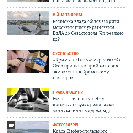
навколо нової пам'ятної дати
ВІЙНА ТА КРИМ
Російська влада обіцяє закрити
морський шлях українським
БпЛА до Севастополя. Чи реально
це?
СУСПІЛЬСТВО
«Крим – не Росія»: маркетплейс
Ozon припинив прийом нових
замовлень на Кримському
півострові
ПРАВА ЛЮДИНИ
Мить – і ти шпигун. Як у
кримських судах розглядають
звинувачення в держзраді
ФОТОГАЛЕРЕЇ
Краса Сімферопольського