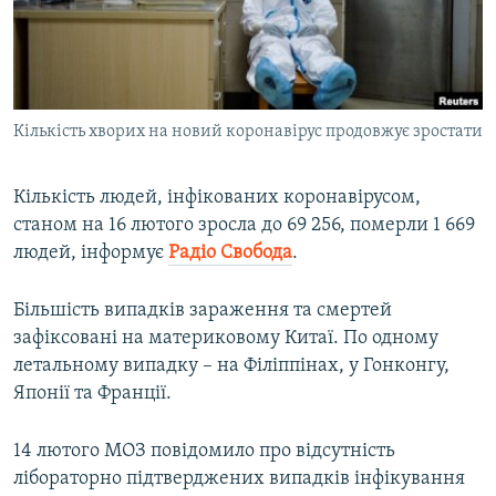
ВІДЕОУРОКИ «ELIFBE»
Русский
СВІДЧЕННЯ ОКУПАЦІЇ
Qırımtatar
УКРАЇНСЬКА ПРОБЛЕМА КРИМУ
Кількість хворих на новий коронавірус продовжує зростати
ДОЛУЧАЙСЯ!
ІНФОГРАФІКА
Кількість людей, інфікованих коронавірусом,
станом на 16 лютого зросла до 69 256, померли 1 669
Усі сайти RFE/RL
людей, інформує
Радіо Свобода
.
Більшість випадків зараження та смертей
зафіксовані на материковому Китаї. По одному
летальному випадку – на Філіппінах, у Гонконгу,
Японії та Франції.
14 лютого МОЗ повідомило про відсутність
лібораторно підтверджених випадків інфікування