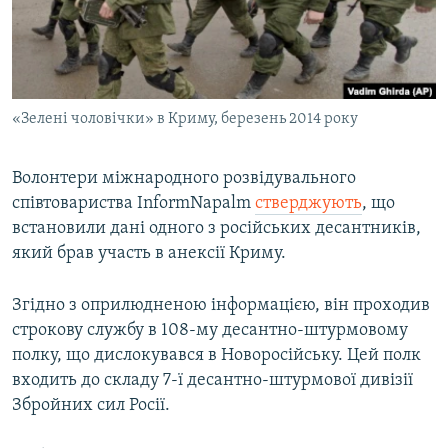
ВІДЕОУРОКИ «ELIFBE»
Русский
СВІДЧЕННЯ ОКУПАЦІЇ
Qırımtatar
УКРАЇНСЬКА ПРОБЛЕМА КРИМУ
«Зелені чоловічки» в Криму, березень 2014 року
ДОЛУЧАЙСЯ!
ІНФОГРАФІКА
Волонтери міжнародного розвідувального
співтовариства InformNapalm
стверджують
, що
Усі сайти RFE/RL
встановили дані одного з російських десантників,
який брав участь в анексії Криму.
Згідно з оприлюдненою інформацією, він проходив
строкову службу в 108-му десантно-штурмовому
полку, що дислокувався в Новоросійську. Цей полк
входить до складу 7-ї десантно-штурмової дивізії
Збройних сил Росії.