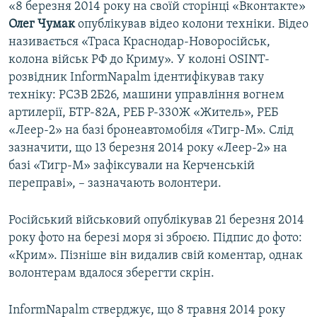
«8 березня 2014 року на своїй сторінці «Вконтакте»
Олег Чумак
опублікував відео колони техніки. Відео
називається «Траса Краснодар-Новоросійськ,
колона військ РФ до Криму». У колоні OSINT-
розвідник InformNapalm ідентифікував таку
техніку: РСЗВ 2Б26, машини управління вогнем
артилерії, БТР-82А, РЕБ Р-330Ж «Житель», РЕБ
«Леер-2» на базі бронеавтомобіля «Тигр-М». Слід
зазначити, що 13 березня 2014 року «Леер-2» на
базі «Тигр-М» зафіксували на Керченській
переправі», – зазначають волонтери.
Російський військовий опублікував 21 березня 2014
року фото на березі моря зі зброєю. Підпис до фото:
«Крим». Пізніше він видалив свій коментар, однак
волонтерам вдалося зберегти скрін.
InformNapalm стверджує, що 8 травня 2014 року