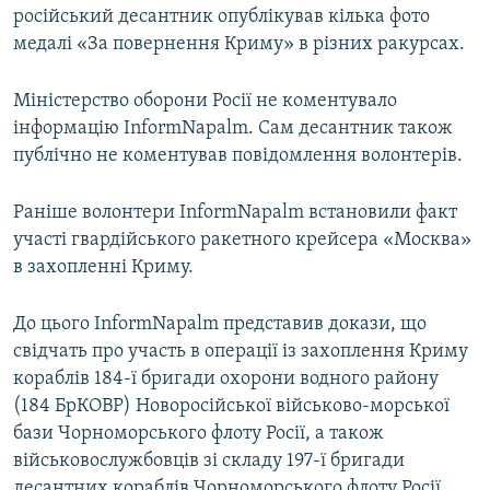
російський десантник опублікував кілька фото
медалі «За повернення Криму» в різних ракурсах.
Міністерство оборони Росії не коментувало
інформацію InformNapalm. Сам десантник також
публічно не коментував повідомлення волонтерів.
Раніше волонтери InformNapalm встановили факт
участі гвардійського ракетного крейсера «Москва»
в захопленні Криму.
До цього InformNapalm представив докази, що
свідчать про участь в операції із захоплення Криму
кораблів 184-ї бригади охорони водного району
(184 БрКОВР) Новоросійської військово-морської
бази Чорноморського флоту Росії, а також
військовослужбовців зі складу 197-ї бригади
десантних кораблів Чорноморського флоту Росії.