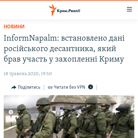
Доступність
посилання
Перейти
НОВИНИ
до
НОВИНИ
InformNapalm: встановлено дані
основного
ВОДА.КРИМ
матеріалу
російського десантника, який
ВІДЕО ТА ФОТО
Перейти
брав участь у захопленні Криму
до
ПОЛІТИКА
основної
18 травень 2020, 19:50
БЛОГИ
навігації
Перейти
Поділитись
Читати без VPN
ПОГЛЯД
до
ІНТЕРВ'Ю
пошуку
ВСЕ ЗА ДЕНЬ
СПЕЦПРОЕКТИ
ЯК ОБІЙТИ БЛОКУВАННЯ
ДЕПОРТАЦІЯ