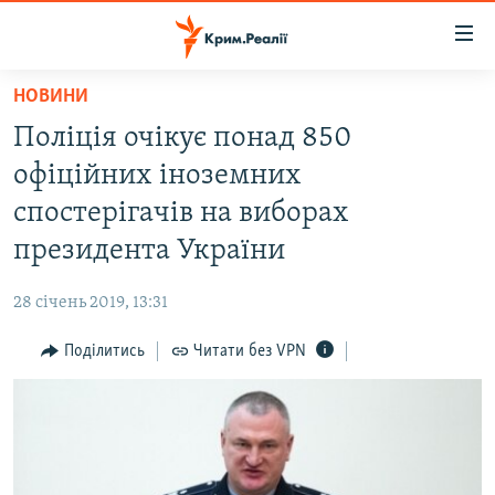
Доступність
посилання
Перейти
НОВИНИ
до
НОВИНИ
Поліція очікує понад 850
основного
ВОДА.КРИМ
матеріалу
офіційних іноземних
ВІДЕО ТА ФОТО
Перейти
спостерігачів на виборах
до
ПОЛІТИКА
президента України
основної
БЛОГИ
навігації
28 січень 2019, 13:31
Перейти
ПОГЛЯД
до
Поділитись
Читати без VPN
ІНТЕРВ'Ю
пошуку
ВСЕ ЗА ДЕНЬ
СПЕЦПРОЕКТИ
ЯК ОБІЙТИ БЛОКУВАННЯ
ДЕПОРТАЦІЯ