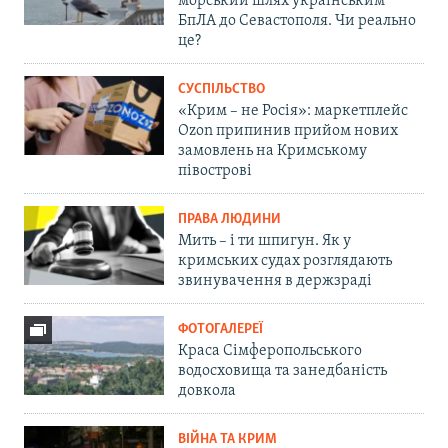
морський шлях українським
БпЛА до Севастополя. Чи реально
це?
СУСПІЛЬСТВО
«Крим – не Росія»: маркетплейс
Ozon припинив прийом нових
замовлень на Кримському
півострові
ПРАВА ЛЮДИНИ
Мить – і ти шпигун. Як у
кримських судах розглядають
звинувачення в держзраді
ФОТОГАЛЕРЕЇ
Краса Сімферопольського
водосховища та занедбаність
довкола
ВІЙНА ТА КРИМ