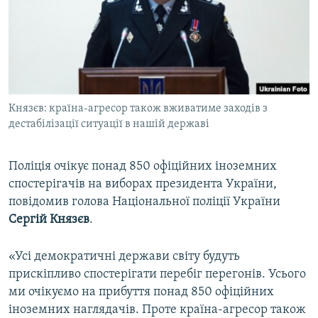
ВІДЕОУРОКИ «ELIFBE»
Русский
СВІДЧЕННЯ ОКУПАЦІЇ
Qırımtatar
УКРАЇНСЬКА ПРОБЛЕМА КРИМУ
ДОЛУЧАЙСЯ!
ІНФОГРАФІКА
Князєв: країна-агресор також вживатиме заходів з
дестабілізації ситуації в нашій державі
Усі сайти RFE/RL
Поліція очікує понад 850 офіційних іноземних
спостерігачів на виборах президента України,
повідомив голова Національної поліції України
Сергій Князєв
.
«Усі демократичні держави світу будуть
прискіпливо спостерігати перебіг перегонів. Усього
ми очікуємо на прибуття понад 850 офіційних
іноземних наглядачів. Проте країна-агресор також