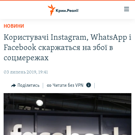
Доступність
посилання
Перейти
НОВИНИ
до
НОВИНИ
Користувачі Instagram, WhatsApp і
основного
ВОДА.КРИМ
матеріалу
Facebook скаржаться на збої в
ВІДЕО ТА ФОТО
Перейти
соцмережах
до
ПОЛІТИКА
основної
03 липень 2019, 19:41
БЛОГИ
навігації
Перейти
Поділитись
Читати без VPN
ПОГЛЯД
до
ІНТЕРВ'Ю
пошуку
ВСЕ ЗА ДЕНЬ
СПЕЦПРОЕКТИ
ЯК ОБІЙТИ БЛОКУВАННЯ
ДЕПОРТАЦІЯ