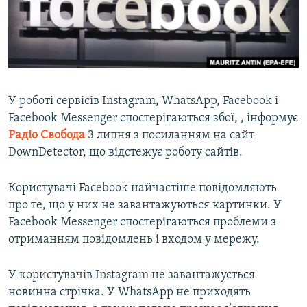
ВІДЕОУРОКИ «ELIFBE»
Русский
СВІДЧЕННЯ ОКУПАЦІЇ
Qırımtatar
УКРАЇНСЬКА ПРОБЛЕМА КРИМУ
ДОЛУЧАЙСЯ!
ІНФОГРАФІКА
У роботі сервісів Instagram, WhatsApp, Facebook і
Facebook Messenger спостерігаються збої, , інформує
Радіо Свобода
3 липня з посиланням на сайт
Усі сайти RFE/RL
DownDetector, що відстежує роботу сайтів.
Користувачі Facebook найчастіше повідомляють
про те, що у них не завантажуються картинки. У
Facebook Messenger спостерігаються проблеми з
отриманням повідомлень і входом у мережу.
У користувачів Instagram не завантажується
новинна стрічка. У WhatsApp не приходять