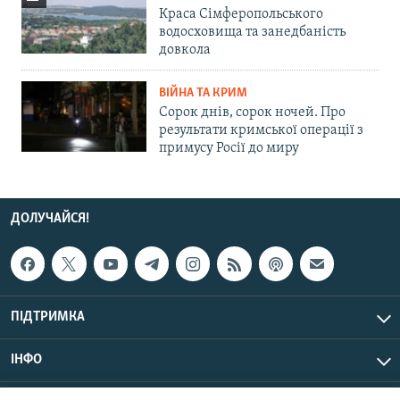
Краса Сімферопольського
водосховища та занедбаність
довкола
ВІЙНА ТА КРИМ
Сорок днів, сорок ночей. Про
результати кримської операції з
примусу Росії до миру
ДОЛУЧАЙСЯ!
ПІДТРИМКА
ІНФО