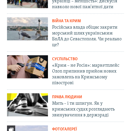
українці – меншість»: дискусія
навколо нової пам'ятної дати
ВІЙНА ТА КРИМ
Російська влада обіцяє закрити
морський шлях українським
БпЛА до Севастополя. Чи реально
це?
СУСПІЛЬСТВО
«Крим – не Росія»: маркетплейс
Ozon припинив прийом нових
замовлень на Кримському
півострові
ПРАВА ЛЮДИНИ
Мить – і ти шпигун. Як у
кримських судах розглядають
звинувачення в держзраді
ФОТОГАЛЕРЕЇ