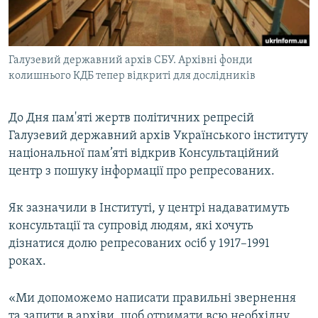
ВІДЕОУРОКИ «ELIFBE»
Русский
СВІДЧЕННЯ ОКУПАЦІЇ
Qırımtatar
Галузевий державний архів СБУ. Архівні фонди
УКРАЇНСЬКА ПРОБЛЕМА КРИМУ
колишнього КДБ тепер відкриті для дослідників
ДОЛУЧАЙСЯ!
ІНФОГРАФІКА
До Дня пам'яті жертв політичних репресій
Галузевий державний архів Українського інституту
національної пам’яті відкрив Консультаційний
Усі сайти RFE/RL
центр з пошуку інформації про репресованих.
Як зазначили в Інституті, у центрі надаватимуть
консультації та супровід людям, які хочуть
дізнатися долю репресованих осіб у 1917–1991
роках.
«Ми допоможемо написати правильні звернення
та запити в архіви, щоб отримати всю необхідну