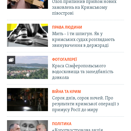
Ozon припинив прийом нових
замовлень на Кримському
півострові
ПРАВА ЛЮДИНИ
Мить – і ти шпигун. Як у
кримських судах розглядають
звинувачення в держзраді
ФОТОГАЛЕРЕЇ
Краса Сімферопольського
водосховища та занедбаність
довкола
ВІЙНА ТА КРИМ
Сорок днів, сорок ночей. Про
результати кримської операції з
примусу Росії до миру
ПОЛІТИКА
«Короткострокова акція