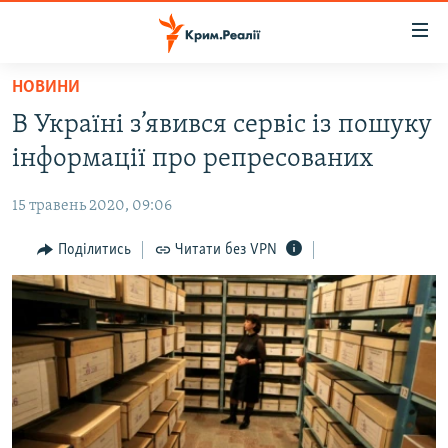
Доступність
посилання
Перейти
НОВИНИ
до
НОВИНИ
В Україні з’явився сервіс із пошуку
основного
ВОДА.КРИМ
матеріалу
інформації про репресованих
ВІДЕО ТА ФОТО
Перейти
до
15 травень 2020, 09:06
ПОЛІТИКА
основної
БЛОГИ
Поділитись
Читати без VPN
навігації
Перейти
ПОГЛЯД
до
ІНТЕРВ'Ю
пошуку
ВСЕ ЗА ДЕНЬ
СПЕЦПРОЕКТИ
ЯК ОБІЙТИ БЛОКУВАННЯ
ДЕПОРТАЦІЯ