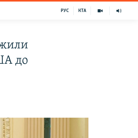
РУС
КТА
вжили
ША до