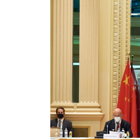
ВІДЕОУРОКИ «ELIFBE»
СВІДЧЕННЯ ОКУПАЦІЇ
УКРАЇНСЬКА ПРОБЛЕМА КРИМУ
ІНФОГРАФІКА