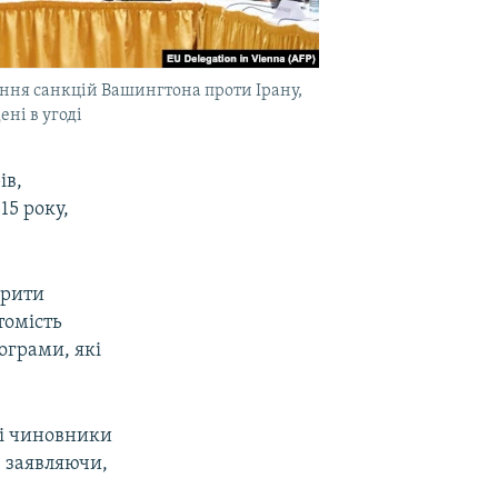
ання санкцій Вашингтона проти Ірану,
ні в угоді
ів,
15 року,
орити
томість
ограми, які
кі чиновники
, заявляючи,