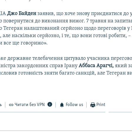
США
Джо Байден
заявив, що хоче знову приєднатися до у
о повернутися до виконання вимог. 7 травня на запита
о Тегеран налаштований серйозно щодо переговорів у 
, але наскільки серйозно, і те, що вони готові робити, –
ми все ще говоримо».
ьке державне телебачення цитувало учасника перегово
іністра закордонних справ Ірану
Аббаса Арагчі,
який з
ловив готовність зняти багато санкцій, але Тегеран в
ь
Читати без VPN
Follow us
Print