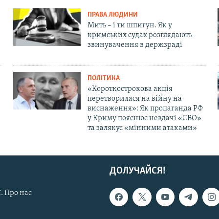
ПРАВА ЛЮДИНИ
Мить – і ти шпигун. Як у
кримських судах розглядають
звинувачення в держзраді
ПОЛІТИКА
«Короткострокова акція
перетворилася на війну на
виснаження»: Як пропаганда РФ
у Криму пояснює невдачі «СВО»
та залякує «мінними атаками»
ДОЛУЧАЙСЯ!
. Про нас