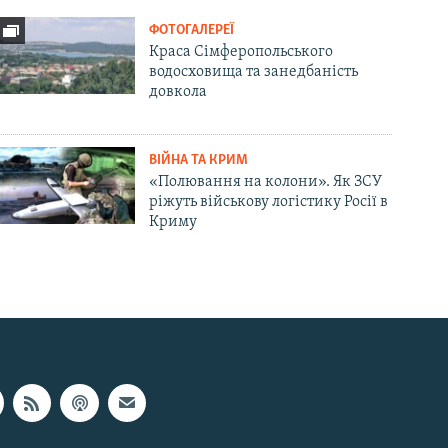
ФОТОГАЛЕРЕЇ
Краса Сімферопольського
водосховища та занедбаність
довкола
ВІЙНА ТА КРИМ
«Полювання на колони». Як ЗСУ
ріжуть військову логістику Росії в
Криму