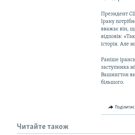
Президент 
Ірану потрібн
вважає він, щ
відповів: «Так
історія. Але 
Раніше іранс
заступника м
Вашингтон вис
більшого.
Поділитис
Читайте також