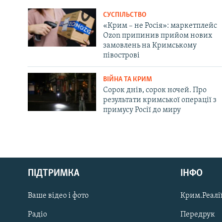
СУСПІЛЬСТВО
«Крим – не Росія»: маркетплейс
Ozon припинив прийом нових
замовлень на Кримському
півострові
ВІЙНА ТА КРИМ
Сорок днів, сорок ночей. Про
результати кримської операції з
примусу Росії до миру
Русский
ПІДТРИМКА
ІНФО
Qırımtatar
Ваше відео і фото
Крим.Реалії
ДОЛУЧАЙСЯ!
Радіо
Передрук