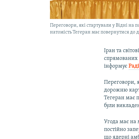
Переговори, які стартували у Відні на
натомість Тегеран має повернутися до 
Іран та світо
спрямованих 
інформує
Раді
Переговори, я
дорожню карт
Тегеран має 
були викладені
Угода має на
постійно запе
що ядерні амб