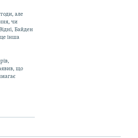
годи, але
ння, чи
Відні, Байден
 це інша
рів,
аявив, що
имагає