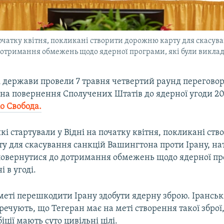
 початку квітня, покликані створити дорожню карту для скасув
дотримання обмежень щодо ядерної програми, які були викладе
ві держави провели 7 травня четвертий раунд переговор
на повернення Сполучених Штатів до ядерної угоди 20
о Свобода.
кі стартували у Відні на початку квітня, покликані ств
у для скасування санкцій Вашингтона проти Ірану, на
повернутися до дотримання обмежень щодо ядерної пр
 в угоді.
 меті перешкодити Ірану здобути ядерну зброю. Ірансь
речують, що Тегеран має на меті створення такої зброї
іції мають суто цивільні цілі.