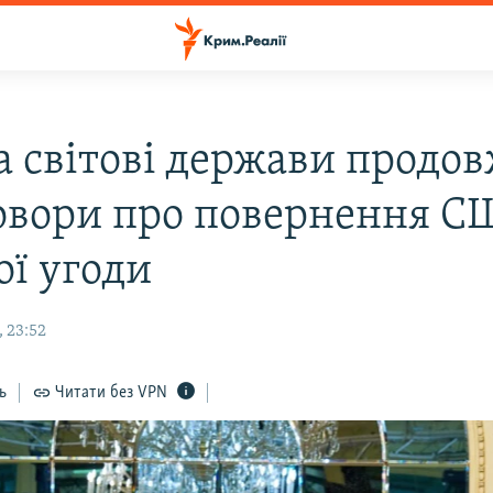
та світові держави продо
овори про повернення С
ої угоди
 23:52
ь
Читати без VPN