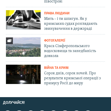
півострові
ПРАВА ЛЮДИНИ
Мить – і ти шпигун. Як у
кримських судах розглядають
звинувачення в держзраді
ФОТОГАЛЕРЕЇ
Краса Сімферопольського
водосховища та занедбаність
довкола
ВІЙНА ТА КРИМ
Сорок днів, сорок ночей. Про
результати кримської операції з
примусу Росії до миру
ДОЛУЧАЙСЯ!