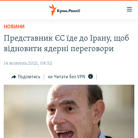
Доступність
посилання
Перейти
НОВИНИ
до
НОВИНИ
Представник ЄС їде до Ірану, щоб
основного
ВОДА.КРИМ
матеріалу
відновити ядерні переговори
ВІДЕО ТА ФОТО
Перейти
до
14 жовтень 2021, 08:52
ПОЛІТИКА
основної
БЛОГИ
Поділитись
Читати без VPN
навігації
Перейти
ПОГЛЯД
до
ІНТЕРВ'Ю
пошуку
ВСЕ ЗА ДЕНЬ
СПЕЦПРОЕКТИ
ЯК ОБІЙТИ БЛОКУВАННЯ
ДЕПОРТАЦІЯ