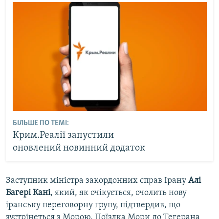
БІЛЬШЕ ПО ТЕМІ:
Крим.Реалії запустили
оновлений новинний додаток
Заступник міністра закордонних справ Ірану
Алі
Багері Кані
, який, як очікується, очолить нову
іранську переговорну групу, підтвердив, що
зустрінеться з Морою. Поїздка Мори до Тегерана