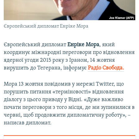
ВІДЕОУРОКИ «ELIFBE»
Русский
СВІДЧЕННЯ ОКУПАЦІЇ
Qırımtatar
Європейський дипломат Енріке Мора
УКРАЇНСЬКА ПРОБЛЕМА КРИМУ
ДОЛУЧАЙСЯ!
ІНФОГРАФІКА
Європейський дипломат
Енріке Мора
, який
координує міжнародні переговори про відновлення
ядерної угоди 2015 року з Іраном, 14 жовтня
Усі сайти RFE/RL
вирушить до Тегерана, інформує
Радіо Свобода.
Мора 13 жовтня повідомив у мережі Twitter, що
порушить питання «терміновості» відновлення
діалогу з цього приводу у Відні. «Дуже важливо
почати переговори з того місця, де ми зупинилися в
червні, щоб продовжити дипломатичну роботу», –
написав дипломат.