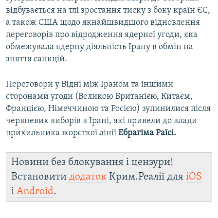
відбувається на тлі зростання тиску з боку країн ЄС,
а також США щодо якнайшвидшого відновлення
переговорів про відродження ядерної угоди, яка
обмежувала ядерну діяльність Ірану в обмін на
зняття санкцій.
Переговори у Відні між Іраном та іншими
сторонами угоди (Великою Британією, Китаєм,
Францією, Німеччиною та Росією) зупинилися після
червневих виборів в Ірані, які привели до влади
прихильника жорсткої лінії
Ебрагіма Раїсі.
Новини без блокування і цензури!
Встановити
додаток
Крим.Реалії для
iOS
і
Android
.