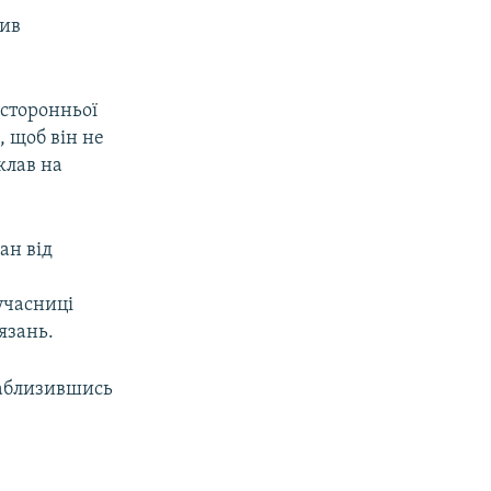
тив
осторонньої
, щоб він не
клав на
ан від
учасниці
язань.
 наблизившись