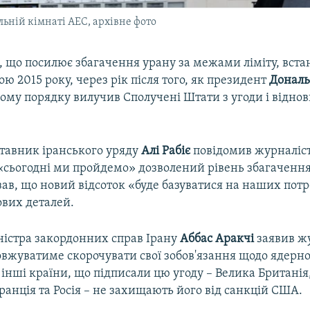
льній кімнаті АЕС, архівне фото
, що посилює збагачення урану за межами ліміту, вст
ю 2015 року, через рік після того, як президент
Дональ
му порядку вилучив Сполучені Штати з угоди і віднов
ставник іранського уряду
Алі Рабіє
повідомив журналіс
 «сьогодні ми пройдемо» дозволений рівень збагачення
азав, що новий відсоток «буде базуватися на наших потр
ових деталей.
ністра закордонних справ Ірану
Аббас Аракчі
заявив ж
овжуватиме скорочувати свої зобов'язання щодо ядерно
 інші країни, що підписали цю угоду – Велика Британія
анція та Росія – не захищають його від санкцій США.