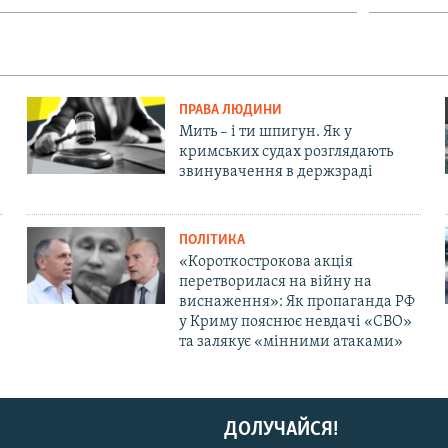
ПРАВА ЛЮДИНИ
Мить – і ти шпигун. Як у
кримських судах розглядають
звинувачення в держзраді
ПОЛІТИКА
«Короткострокова акція
перетворилася на війну на
виснаження»: Як пропаганда РФ
у Криму пояснює невдачі «СВО»
та залякує «мінними атаками»
ДОЛУЧАЙСЯ!