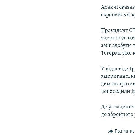
Аракчі сказав
європейські к
Президент СШ
ядерної угоди
зміг здобути 
Тегеран уже 
У відповідь І
американських
демонстрати
попередили Ір
До укладення 
до збройного 
Поділитис