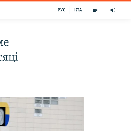
РУС
КТА
ме
сяці