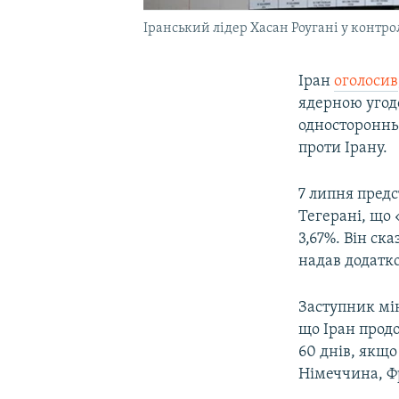
Іранський лідер Хасан Роугані у контро
Іран
оголосив
ядерною угодо
односторонньо
проти Ірану.
7 липня пред
Тегерані, що
3,67%. Він ск
надав додатк
Заступник мі
що Іран прод
60 днів, якщо
Німеччина, Фр