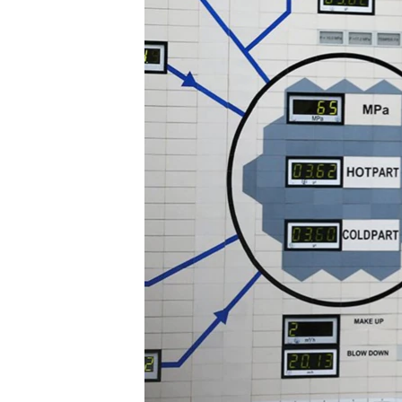
ВІДЕОУРОКИ «ELIFBE»
СВІДЧЕННЯ ОКУПАЦІЇ
УКРАЇНСЬКА ПРОБЛЕМА КРИМУ
ІНФОГРАФІКА