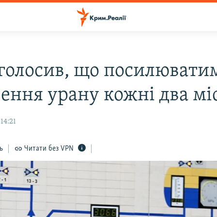
оголосив, що посилювати
чення урану кожні два мі
14:21
ь
Читати без VPN