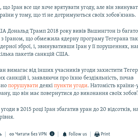
, що Іран все ще хоче врятувати угоду, але він звинува
раїни у тому, що ті не дотримуються своїх зобов'язань.
А Дональд Трамп 2018 року вивів Вашингтон із багат
 з Іраном, що обмежила ядерну програму Тегерана так
ядерної зброї, і, звинувативши Іран у її порушеннях, на
кілька пакетів санкцій США.
ран вимагає від інших учасників угоди захистити Тегер
 санкцій і, заявляючи про їхню бездіяльність, почав
вно
порушувати
деякі
пункти угоди
. Натомість країни-
ану, що він має повернутися до виконання своїх зобов’
угоди в 2015 році Іран збагатив уран до 20 відсотків,
рівня.
ь
Читати без VPN
Follow us
Print