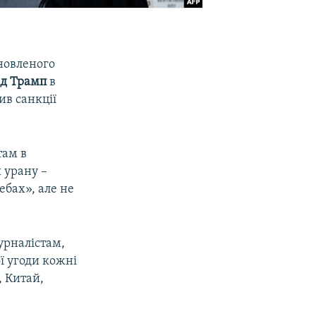
ановленого
д Трамп
в
ив санкції
там в
 урану –
ебах», але не
урналістам,
ї угоди кожні
, Китай,